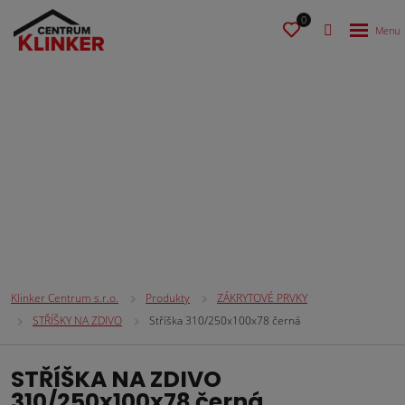
0
ZÁKRYTOVÉ PRVKY
Klinker Centrum s.r.o.
Produkty
ZÁKRYTOVÉ PRVKY
STŘÍŠKY NA ZDIVO
Stříška 310/250x100x78 černá
STŘÍŠKA NA ZDIVO
310/250x100x78 černá