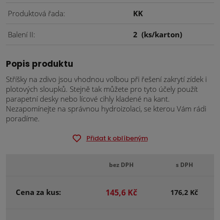
Produktová řada
KK
Balení II
2
(ks/karton)
Popis produktu
Stříšky na zdivo jsou vhodnou volbou při řešení zakrytí zídek i
plotových sloupků. Stejně tak můžete pro tyto účely použít
parapetní desky nebo lícové cihly kladené na kant.
Nezapomínejte na správnou hydroizolaci, se kterou Vám rádi
poradíme.
Přidat k oblíbeným
bez DPH
s DPH
Cena za kus:
145,6 Kč
176,2 Kč