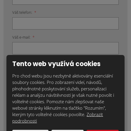
Váš telefon:
*
Váš e-mail:
*
Místo realizace:
*
Tento web využívá cookies
Pro chod webu jsou nezbytně aktivovány esenciální
soubory cookies. Pro zobrazení videí, návodů,
plnohodnotné poskytování služeb, personalizaci
Položky označené hvězdičkou (*) jsou povinné.
reklam a analýzu návštěvnosti je však nutné povolit i
Souhlasím se zpracováním
osobních údajů
.
volitelné cookies. Pomozte nám zlepšovat naše
webové stránky kliknutím na tlačítko "Rozumím",
Text zprávy
*
kterým tyto volitelné cookies povolíte.
Zobrazit
podrobnosti