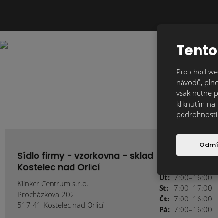
Tento
Pro chod web
návodů, plno
však nutné p
kliknutím na 
podrobnosti
Odmí
Sídlo firmy - vzorkovna - sklad
Kostelec nad Orlicí
Po:
7:00–17:00
Út:
7:00–16:00
Klinker Centrum s.r.o.
St:
7:00–17:00
Procházkova 202
Čt:
7:00–16:00
517 41 Kostelec nad Orlicí
Pá:
7:00–16:00