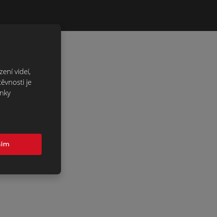
ení videí,
ěvnosti je
ánky
mím