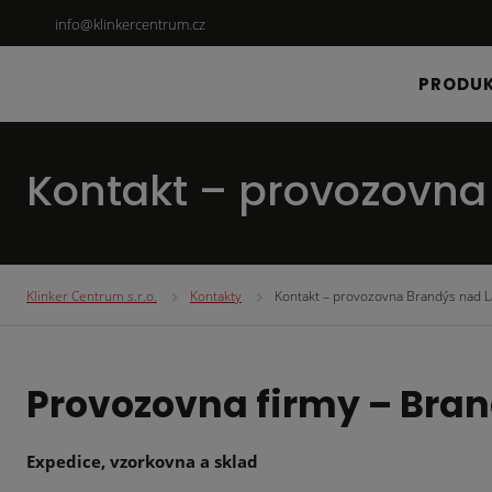
info@klinkercentrum.cz
PRODU
Kontakt – provozovn
Klinker Centrum s.r.o.
Kontakty
Kontakt – provozovna Brandýs nad 
Provozovna firmy – Bra
Expedice, vzorkovna a sklad