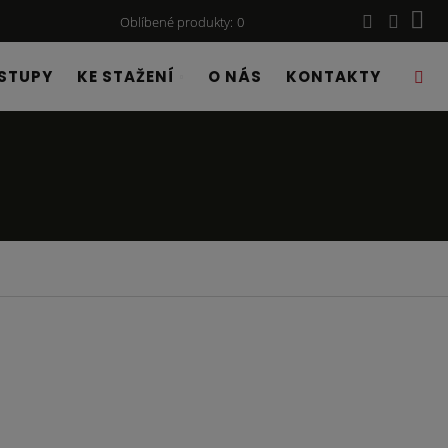
Oblíbené produkty
0
STUPY
KE STAŽENÍ
O NÁS
KONTAKTY