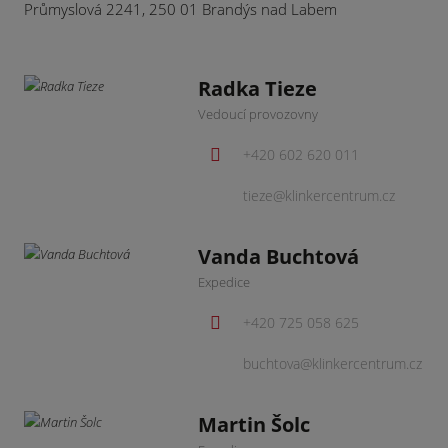
Průmyslová 2241, 250 01 Brandýs nad Labem
Radka Tieze
Vedoucí provozovny
+420 602 620 011
tieze@klinkercentrum.cz
Vanda Buchtová
Expedice
+420 725 058 625
buchtova@klinkercentrum.cz
Martin Šolc