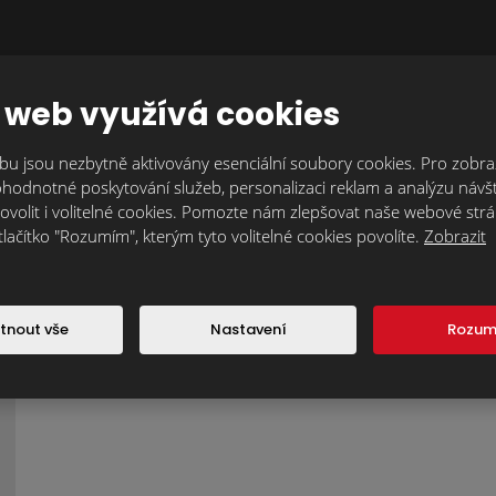
se
nepodařilo
odeslat.
 web využívá cookies
u jsou nezbytně aktivovány esenciální soubory cookies. Pro zobraz
hodnotné poskytování služeb, personalizaci reklam a analýzu návšt
ovolit i volitelné cookies. Pomozte nám zlepšovat naše webové str
tlačítko "Rozumím", kterým tyto volitelné cookies povolíte.
Zobrazit
tnout vše
Nastavení
Rozu