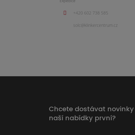
Expedice
+420 602 738 585
solc@klinkercentrum.cz
Chcete dostávat novinky
naší nabídky první?