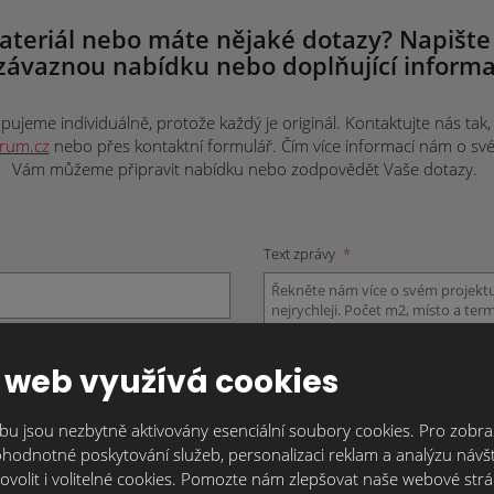
ateriál nebo máte nějaké dotazy? Napište
závaznou nabídku nebo doplňující informa
ujeme individuálně, protože každý je originál. Kontaktujte nás tak, j
trum.cz
nebo přes kontaktní formulář. Čím více informací nám o svém 
Vám můžeme připravit nabídku nebo zodpovědět Vaše dotazy.
Text zprávy
*
 web využívá cookies
u jsou nezbytně aktivovány esenciální soubory cookies. Pro zobraz
hodnotné poskytování služeb, personalizaci reklam a analýzu návšt
ovolit i volitelné cookies. Pomozte nám zlepšovat naše webové str