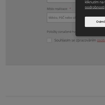
kliknutím na 
podrobnosti
Místo realizace:
*
Odmí
Položky označené hvězdičkou (*) jsou pov
Souhlasím se zpracováním
osob
Formulář
se
nepodařilo
odeslat.