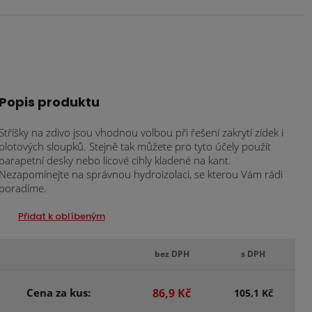
Popis produktu
Stříšky na zdivo jsou vhodnou volbou při řešení zakrytí zídek i
plotových sloupků. Stejně tak můžete pro tyto účely použít
parapetní desky nebo lícové cihly kladené na kant.
Nezapomínejte na správnou hydroizolaci, se kterou Vám rádi
poradíme.
Přidat k oblíbeným
bez DPH
s DPH
Cena za kus:
86,9 Kč
105,1 Kč