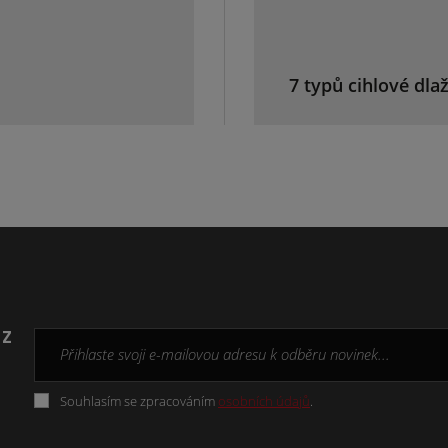
7 typů cihlové dla
 z
Souhlasím se zpracováním
osobních údajů
.
Formulář
se