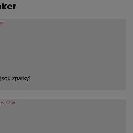
nker
jsou zpátky!