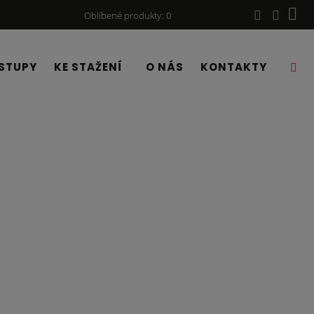
Oblíbené produkty
0
STUPY
KE STAŽENÍ
O NÁS
KONTAKTY