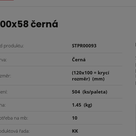
100x58 černá
d produktu
STPR00093
rva
Černá
(120x100 = krycí
změr
rozměr)
(mm)
lení
504
(ks/paleta)
ha
1.45
(kg)
otřeba na mb
10
oduktová řada
KK