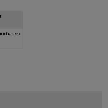
g
,0 Kč
bez DPH