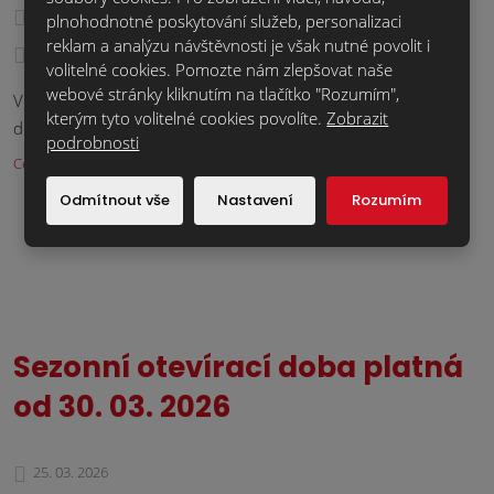
13. 04. 2026
plnohodnotné poskytování služeb, personalizaci
reklam a analýzu návštěvnosti je však nutné povolit i
Novinky
volitelné cookies. Pomozte nám zlepšovat naše
webové stránky kliknutím na tlačítko "Rozumím",
Věnujte prosím pozornost uzavření Klinker vzorkoven z
kterým tyto volitelné cookies povolíte.
Zobrazit
důvodu inventur.
podrobnosti
Celý článek
Odmítnout vše
Nastavení
Rozumím
Sezonní otevírací doba platná
od 30. 03. 2026
25. 03. 2026