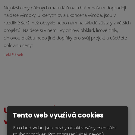
Nejnižší ceny pálených materiálů na trhu! V našem doprodeji
najdete výrobky, u kterých byla ukončena výroba, jsou v
rozdílné šarži než obvykle nebo nám na skladě zůstaly z větších
projektů. Najděte si v něm i Vy cihlový obklad, lícové cihly,
cihlovou dlažbu nebo jiné doplňky pro svůj projekt a ušetřete
polovinu ceny!
Celý článek
UPOZORNĚNÍ: Uzavření
Tento web využívá cookies
vzorkoven z důvodu inventur
Pro chod webu jsou nezbytně aktivovány esenciální
soubory cookies. Pro zobrazení videí, návodů,