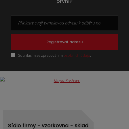
první?
Registrovat adresu
Souhlasím se zpracováním
osobních údajů
.
Formulář
se
nepodařilo
odeslat.
Sídlo firmy - vzorkovna - sklad