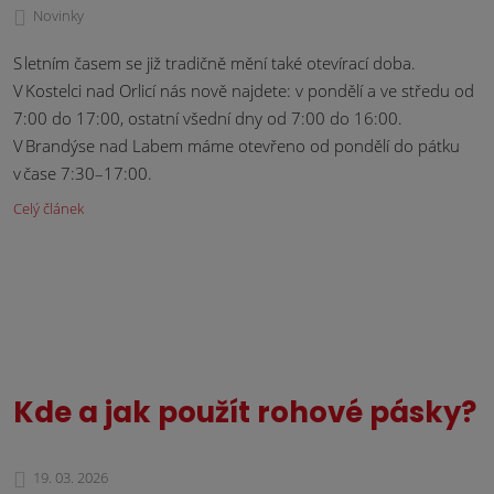
Novinky
S letním časem se již tradičně mění také otevírací doba.
V Kostelci nad Orlicí nás nově najdete: v pondělí a ve středu od
7:00 do 17:00, ostatní všední dny od 7:00 do 16:00.
V Brandýse nad Labem máme otevřeno od pondělí do pátku
v čase 7:30–17:00.
Celý článek
Kde a jak použít rohové pásky?
19. 03. 2026