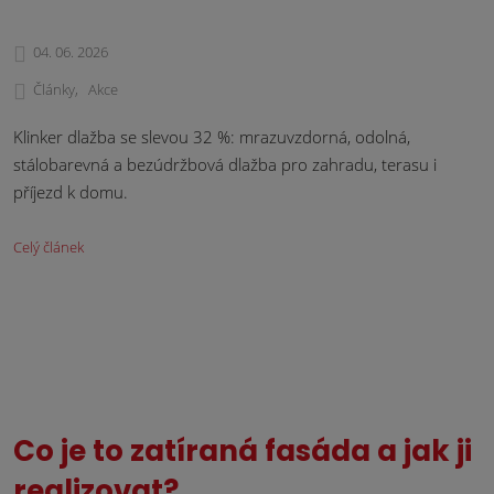
04. 06. 2026
Články
Akce
Klinker dlažba se slevou 32 %: mrazuvzdorná, odolná,
stálobarevná a bezúdržbová dlažba pro zahradu, terasu i
příjezd k domu.
Celý článek
Co je to zatíraná fasáda a jak ji
realizovat?