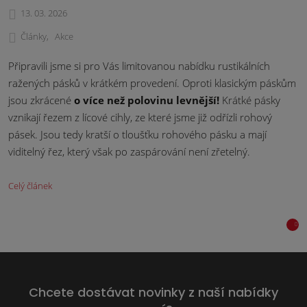
13. 03. 2026
Články
Akce
Připravili jsme si pro Vás limitovanou nabídku rustikálních
ražených pásků v krátkém provedení. Oproti klasickým páskům
jsou zkrácené
o více než polovinu levnější!
Krátké pásky
vznikají řezem z lícové cihly, ze které jsme již odřízli rohový
pásek. Jsou tedy kratší o tloušťku rohového pásku a mají
viditelný řez, který však po zaspárování není zřetelný.
Celý článek
Chcete dostávat novinky z naší nabídky