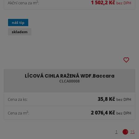
1 502,2 Kč
2
Akční cena za m
:
bez DPH
náš tip
skladem
LÍCOVÁ CIHLA RAŽENÁ WDF.Baccara
CLCA00008
35,8 Kč
Cena za ks:
bez DPH
2 076,4 Kč
2
Cena za m
:
bez DPH
2
3
4
1
15