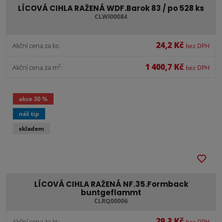
LÍCOVÁ CIHLA RAŽENÁ WDF.Barok 83 / po 528 ks
CLWI00084
24,2 Kč
Akční cena za ks:
bez DPH
1 400,7 Kč
2
Akční cena za m
:
bez DPH
akce
30 %
náš tip
skladem
LÍCOVÁ CIHLA RAŽENÁ NF.35.Formback
buntgeflammt
CLRQ00006
29,3 Kč
Akční cena za ks:
bez DPH