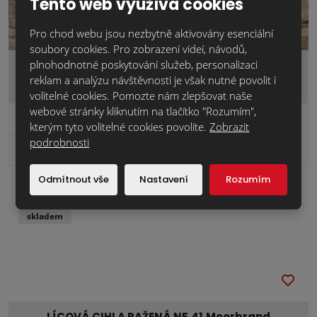
Tento web využívá cookies
Pro chod webu jsou nezbytně aktivovány esenciální
soubory cookies. Pro zobrazení videí, návodů,
plnohodnotné poskytování služeb, personalizaci
LÍCOVÁ CIHLA RAŽENÁ WDF.HV.Barnsteen
CLEN00007
reklam a analýzu návštěvnosti je však nutné povolit i
volitelné cookies. Pomozte nám zlepšovat naše
webové stránky kliknutím na tlačítko "Rozumím",
38,9 Kč
Cena za ks:
bez DPH
kterým tyto volitelné cookies povolíte.
Zobrazit
podrobnosti
2 256,2 Kč
2
Cena za m
:
bez DPH
Odmítnout vše
Nastavení
Rozumím
náš tip
skladem
LÍCOVÁ CIHLA RAŽENÁ NF.41.Moorbrand