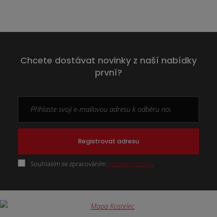
Chcete dostávat novinky z naší nabídky
první?
Registrovat adresu
Souhlasím se zpracováním
osobních údajů
.
Formulář
se
nepodařilo
odeslat.