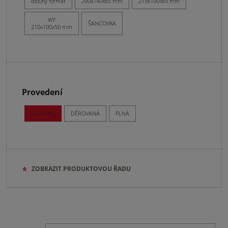
dlouhý formát
290x140x65 mm
215x100x65 mm
WF
ŠANCOVKA
210x100x50 mm
Provedení
VŠECHNY
DĚROVANÁ
PLNÁ
ZOBRAZIT PRODUKTOVOU ŘADU
VŠECHNY
T
LO
RB
CA