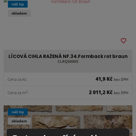
náš tip
skladem
LÍCOVÁ CIHLA RAŽENÁ NF.34.Formback rot braun
CLRQ00005
41,9 Kč
Cena za ks:
bez DPH
2 011,2 Kč
2
Cena za m
:
bez DPH
náš tip
skladem