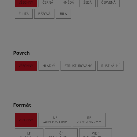
VŠECHNY
ČERNÁ
HNĚDÁ
ŠEDÁ
ČERVENÁ
ŽLUTÁ
BÉŽOVÁ
BÍLÁ
Povrch
VŠECHNY
HLADKÝ
STRUKTUROVANÝ
RUSTIKÁLNÍ
Formát
NF
RF
VŠECHNY
240x115x71 mm
250x120x65 mm
LF
ČF
WDF