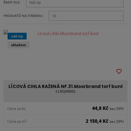
Náš tip
EN
TE
OF
RJ
VS
JB
16
PRODUKTŮ NA STRÁNKU:
náš tip
skladem
LÍCOVÁ CIHLA RAŽENÁ NF.31.Moorbrand torf bunt
CLRQ00002
44,8 Kč
Cena za ks:
bez DPH
2 150,4 Kč
2
Cena za m
:
bez DPH