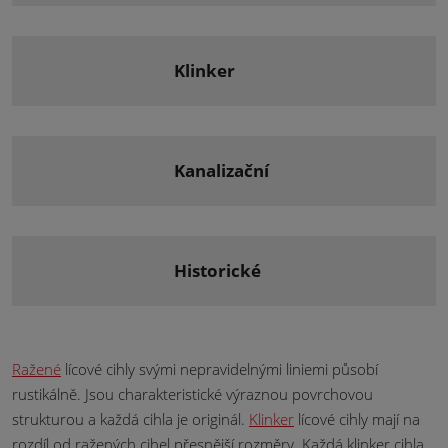
klinker
kanalizační
historické
Ražené
lícové cihly svými nepravidelnými liniemi působí
rustikálně. Jsou charakteristické výraznou povrchovou
strukturou a každá cihla je originál.
Klinker
lícové cihly mají na
rozdíl od ražených cihel přesnější rozměry. Každá klinker cihla