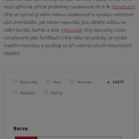
musí splňovat přísné podmínky nasákavosti do 6 %.
Kanalizační
cihly se vyznačují velmi nízkou nasákavostí a vysokou odolností
vůči chemikáliím. Jak název napovídá, jsou ideální volbou ke
zdění kanálů, šachet a stok.
Historické
cihly šancovky, často
označované jako fortifikační cihly nebo tereziánky, se vyrábí
tradiční metodou a využívají se při rekonstrukcích historických
objektů.
Doprodej
Akce
Novinka
SKRÝT
Skladem
Náš tip
Barva