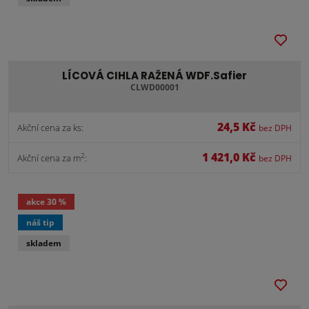
LÍCOVÁ CIHLA RAŽENÁ WDF.Safier
CLWD00001
24,5 Kč
Akční cena za ks:
bez DPH
1 421,0 Kč
2
Akční cena za m
:
bez DPH
akce
30 %
náš tip
skladem