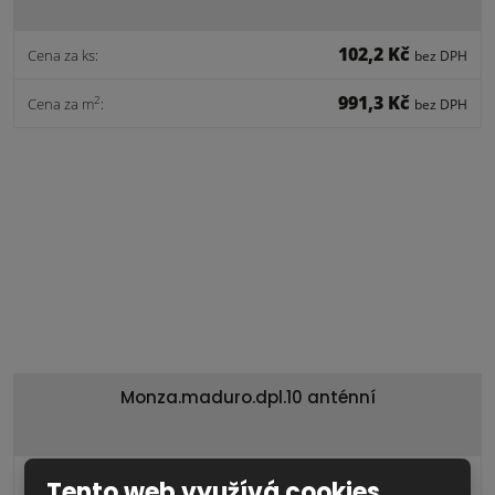
102,2 Kč
Cena za ks:
bez DPH
991,3 Kč
2
Cena za m
:
bez DPH
Monza.maduro.dpl.10 anténní
1 884,3 Kč
Cena za ks:
bez DPH
Tento web využívá cookies