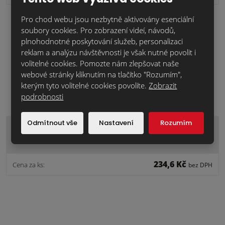
Pro chod webu jsou nezbytně aktivovány esenciální
soubory cookies. Pro zobrazení videí, návodů,
plnohodnotné poskytování služeb, personalizaci
reklam a analýzu návštěvnosti je však nutné povolit i
volitelné cookies. Pomozte nám zlepšovat naše
webové stránky kliknutím na tlačítko "Rozumím",
kterým tyto volitelné cookies povolíte.
Zobrazit
podrobnosti
Odmítnout vše
Nastavení
Rozumím
Monza.maduro.dpl.07 větrací
234,6 Kč
Cena za ks:
bez DPH