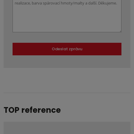
Odeslat zprávu
Formulář
se
nepodařilo
odeslat.
TOP reference