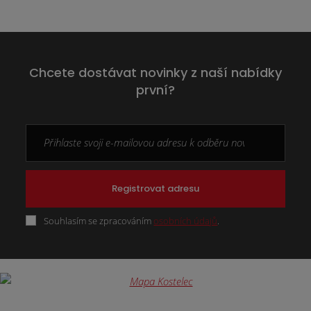
Chcete dostávat novinky z naší nabídky
první?
Registrovat adresu
Souhlasím se zpracováním
osobních údajů
.
Formulář
se
nepodařilo
odeslat.