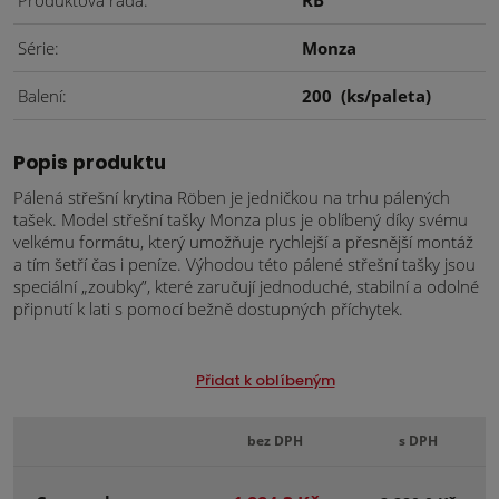
Produktová řada
RB
Série
Monza
Balení
200
(ks/paleta)
Popis produktu
Pálená střešní krytina Röben je jedničkou na trhu pálených
tašek. Model střešní tašky Monza plus je oblíbený díky svému
velkému formátu, který umožňuje rychlejší a přesnější montáž
a tím šetří čas i peníze. Výhodou této pálené střešní tašky jsou
speciální „zoubky”, které zaručují jednoduché, stabilní a odolné
připnutí k lati s pomocí bežně dostupných příchytek.
Přidat k oblíbeným
bez DPH
s DPH