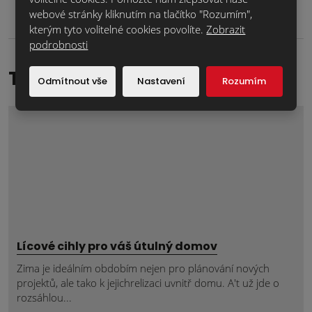
odeslat.
webové stránky kliknutím na tlačítko "Rozumím",
kterým tyto volitelné cookies povolíte.
Zobrazit
podrobnosti
TOP reference
Odmítnout vše
Nastavení
Rozumím
Lícové cihly pro váš útulný domov
Zima je ideálním obdobím nejen pro plánování nových
projektů, ale tako k jejichrelizaci uvnitř domu. A't už jde o
rozsáhlou...