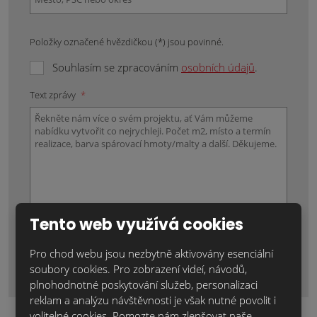
Položky označené hvězdičkou (*) jsou povinné.
Souhlasím se zpracováním
osobních údajů
.
Text zprávy
*
Tento web využívá cookies
Odeslat zprávu
Pro chod webu jsou nezbytně aktivovány esenciální
soubory cookies. Pro zobrazení videí, návodů,
Formulář
plnohodnotné poskytování služeb, personalizaci
se
reklam a analýzu návštěvnosti je však nutné povolit i
nepodařilo
volitelné cookies. Pomozte nám zlepšovat naše