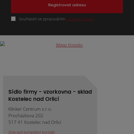
Registrovat adresu
Souhlasím se zpracováním
osobních údajů
.
Formulář
se
nepodařilo
odeslat.
Sídlo firmy - vzorkovna - sklad
Kostelec nad Orlicí
Klinker Centrum s.r.o.
Procházkova 202
517 41 Kostelec nad Orlicí
Zobrazit kompletní kontakt