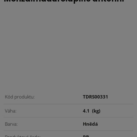
Kód produktu
TDRS00331
Váha
4.1
(kg)
Barva
Hnědá