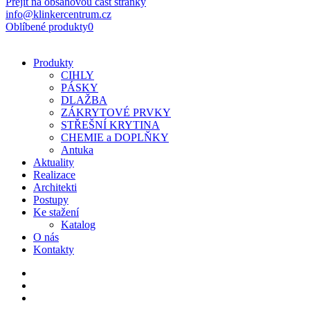
Přejít na obsahovou část stránky
info@klinkercentrum.cz
Oblíbené produkty
0
Produkty
CIHLY
PÁSKY
DLAŽBA
ZÁKRYTOVÉ PRVKY
STŘEŠNÍ KRYTINA
CHEMIE a DOPLŇKY
Antuka
Aktuality
Realizace
Architekti
Postupy
Ke stažení
Katalog
O nás
Kontakty