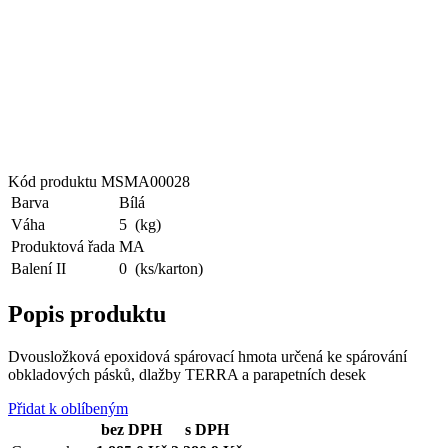
Kód produktu
MSMA00028
Barva
Bílá
Váha
5
(kg)
Produktová řada
MA
Balení II
0
(ks/karton)
Popis produktu
Dvousložková epoxidová spárovací hmota určená ke spárování
obkladových pásků, dlažby TERRA a parapetních desek
Přidat k oblíbeným
bez DPH
s DPH