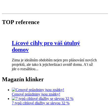
TOP reference
Lícové cihly pro váš útulný
domov
Zima je ideálním obdobím nejen pro plánování nových
projektů, ale tako k jejichrelizaci uvnitř domu. A't už
jde o rozsáhlou...
Magazín klinker
Cenové prázdniny jsou zpátky!
7 typů cihlové dlažby se slevou 32 %