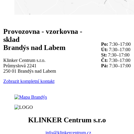
Provozovna - vzorkovna -
sklad
Po:
7:30–17:00
Brandýs nad Labem
Út:
7:30–17:00
St:
7:30–17:00
Klinker Centrum s.r.o.
Čt:
7:30–17:00
Průmyslová 2241
Pá:
7:30–17:00
250 01 Brandýs nad Labem
Zobrazit kompletní kontakt
KLINKER Centrum s.r.o
info@klinkercentrum.cz