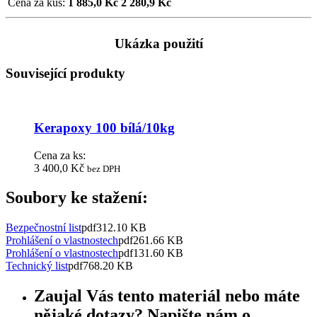
Cena za kus:
1 885,0 Kč
2 280,9 Kč
Ukázka použití
Související produkty
Kerapoxy 100 bílá/10kg
Cena za ks:
3 400,0 Kč
bez DPH
Soubory ke stažení:
Bezpečnostní list
pdf
312.10 KB
Prohlášení o vlastnostech
pdf
261.66 KB
Prohlášení o vlastnostech
pdf
131.60 KB
Technický list
pdf
768.20 KB
Zaujal Vás tento materiál nebo máte
nějaké dotazy? Napište nám o