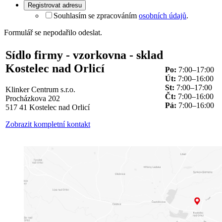
Registrovat adresu
Souhlasím se zpracováním
osobních údajů
.
Formulář se nepodařilo odeslat.
Sídlo firmy - vzorkovna - sklad
Kostelec nad Orlicí
Po:
7:00–17:00
Út:
7:00–16:00
St:
7:00–17:00
Klinker Centrum s.r.o.
Čt:
7:00–16:00
Procházkova 202
Pá:
7:00–16:00
517 41 Kostelec nad Orlicí
Zobrazit kompletní kontakt