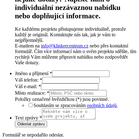
individuální nezávaznou nabídku
nebo doplňující informace.
Ke každému projektu přistupujeme individuálně, protože
každý je originál. Kontaktujte nás tak, jak je vám to
nejpříjemnější.
E-mailem na
info@klinkercentrum.cz
nebo přes kontaktní
formulář. Čím více informací nám o svém projektu sdělíte, tím
rychleji Vám můžeme připravit nabídku nebo zodpovědět
Vaše dotazy.
Jméno a příjmení
*
Váš telefon:
*
Váš e-mail:
*
Místo realizace:
*
Položky označené hvězdičkou (*) jsou povinné.
Souhlasím se zpracováním
osobních údajů
.
Text zprávy
*
Odeslat zprávu
Formulář se nepodařilo odeslat.