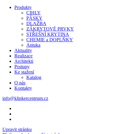
Produkty
CIHLY
PÁSKY
DLAŽBA
ZÁKRYTOVÉ PRVKY
STŘEŠNÍ KRYTINA
CHEMIE a DOPLŇKY
Antuka
Aktuality
Realizace
Architekti
Postupy
Ke stažení
Katalog
O nás
Kontakty
info@klinkercentrum.cz
Upravit stránku