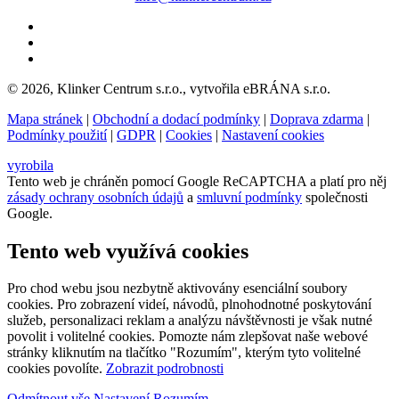
© 2026, Klinker Centrum s.r.o., vytvořila eBRÁNA s.r.o.
Mapa stránek
|
Obchodní a dodací podmínky
|
Doprava zdarma
|
Podmínky použití
|
GDPR
|
Cookies
|
Nastavení cookies
vyrobila
Tento web je chráněn pomocí Google ReCAPTCHA a platí pro něj
zásady ochrany osobních údajů
a
smluvní podmínky
společnosti
Google.
Tento web využívá cookies
Pro chod webu jsou nezbytně aktivovány esenciální soubory
cookies. Pro zobrazení videí, návodů, plnohodnotné poskytování
služeb, personalizaci reklam a analýzu návštěvnosti je však nutné
povolit i volitelné cookies. Pomozte nám zlepšovat naše webové
stránky kliknutím na tlačítko "Rozumím", kterým tyto volitelné
cookies povolíte.
Zobrazit podrobnosti
Odmítnout vše
Nastavení
Rozumím