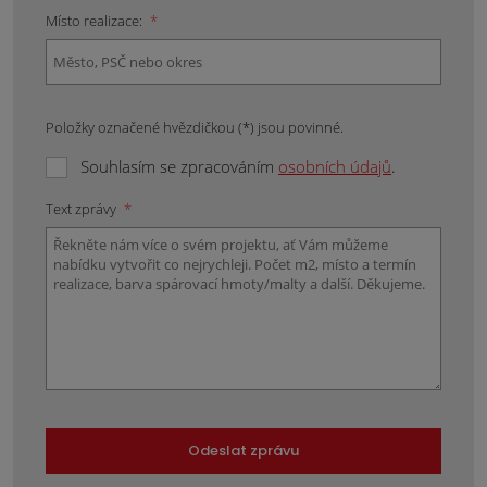
Místo realizace:
*
Položky označené hvězdičkou (*) jsou povinné.
Souhlasím se zpracováním
osobních údajů
.
Text zprávy
*
Odeslat zprávu
Formulář