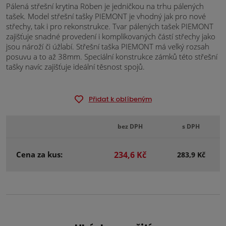
Pálená střešní krytina Röben je jedničkou na trhu pálených
tašek. Model střešní tašky PIEMONT je vhodný jak pro nové
střechy, tak i pro rekonstrukce. Tvar pálených tašek PIEMONT
zajišťuje snadné provedení i komplikovaných částí střechy jako
jsou nároží či úžlabí. Střešní taška PIEMONT má velký rozsah
posuvu a to až 38mm. Speciální konstrukce zámků této střešní
tašky navíc zajišťuje ideální těsnost spojů.
Přidat k oblíbeným
bez DPH
s DPH
Cena za kus:
234,6 Kč
283,9 Kč