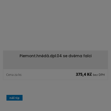
Piemont.hnědá.dpl.04 se dvěma falci
375,4 Kč
Cena za ks:
bez DPH
náš tip