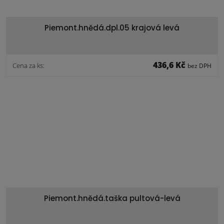
Piemont.hnědá.dpl.05 krajová levá
436,6 Kč
Cena za ks:
bez DPH
Piemont.hnědá.taška pultová-levá