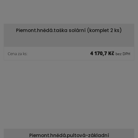
Piemont.hnědá.taška solární (komplet 2 ks)
4 170,7 Kč
Cena za ks:
bez DPH
Piemont.hnědá.pultová-základní