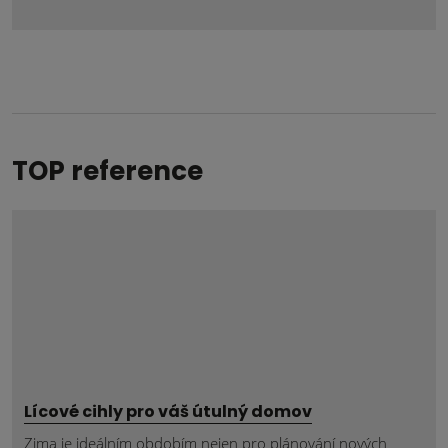
se
nepodařilo
odeslat.
TOP reference
Lícové cihly pro váš útulný domov
Zima je ideálním obdobím nejen pro plánování nových