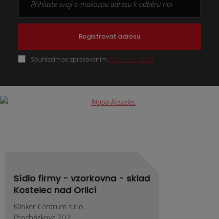
Registrovat adresu
Souhlasím se zpracováním
osobních údajů
.
Formulář
se
nepodařilo
odeslat.
Sídlo firmy - vzorkovna - sklad
Kostelec nad Orlicí
Klinker Centrum s.r.o.
Procházkova 202