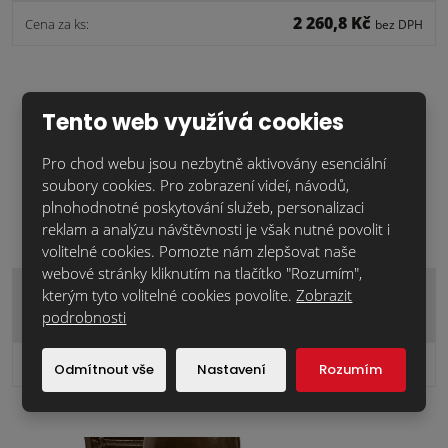
2 260,8 Kč
Cena za ks:
bez DPH
Tento web využívá cookies
Pro chod webu jsou nezbytně aktivovány esenciální
soubory cookies. Pro zobrazení videí, návodů,
plnohodnotné poskytování služeb, personalizaci
reklam a analýzu návštěvnosti je však nutné povolit i
volitelné cookies. Pomozte nám zlepšovat naše
webové stránky kliknutím na tlačítko "Rozumím",
Piemont.hnědá.dpl.12 taška 1/2
kterým tyto volitelné cookies povolíte.
Zobrazit
podrobnosti
289,7 Kč
Cena za ks:
bez DPH
Odmítnout vše
Nastavení
Rozumím