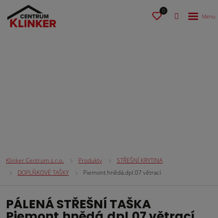
0
STŘEŠNÍ KRYTINA
Klinker Centrum s.r.o.
Produkty
STŘEŠNÍ KRYTINA
DOPLŇKOVÉ TAŠKY
Piemont.hnědá.dpl.07 větrací
PÁLENÁ STŘEŠNÍ TAŠKA
Piemont.hnědá.dpl.07 větrací