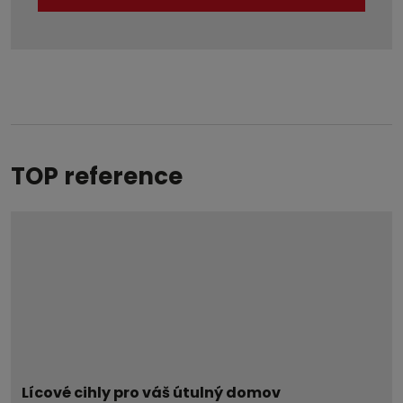
Formulář
se
nepodařilo
odeslat.
TOP reference
Lícové cihly pro váš útulný domov