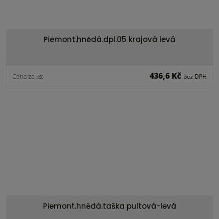
Piemont.hnědá.dpl.05 krajová levá
436,6 Kč
Cena za ks:
bez DPH
Piemont.hnědá.taška pultová-levá