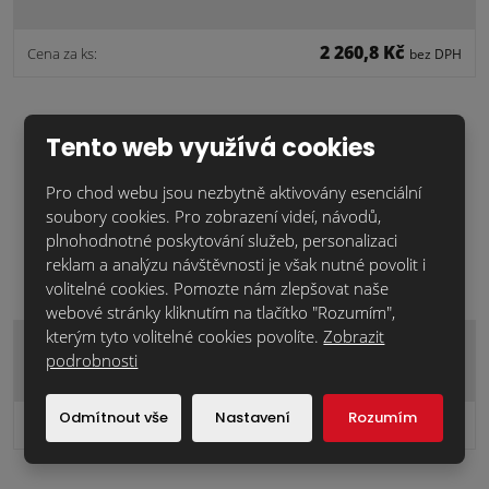
2 260,8 Kč
Cena za ks:
bez DPH
Tento web využívá cookies
Pro chod webu jsou nezbytně aktivovány esenciální
soubory cookies. Pro zobrazení videí, návodů,
plnohodnotné poskytování služeb, personalizaci
reklam a analýzu návštěvnosti je však nutné povolit i
volitelné cookies. Pomozte nám zlepšovat naše
webové stránky kliknutím na tlačítko "Rozumím",
kterým tyto volitelné cookies povolíte.
Zobrazit
Piemont.hnědá.dpl.12 taška 1/2
podrobnosti
Odmítnout vše
Nastavení
Rozumím
289,7 Kč
Cena za ks:
bez DPH