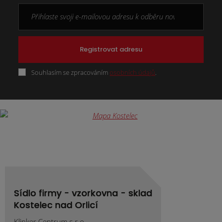
Registrovat adresu
Souhlasím se zpracováním
osobních údajů
.
Formulář
se
nepodařilo
odeslat.
Sídlo firmy - vzorkovna - sklad
Kostelec nad Orlicí
Klinker Centrum s.r.o.