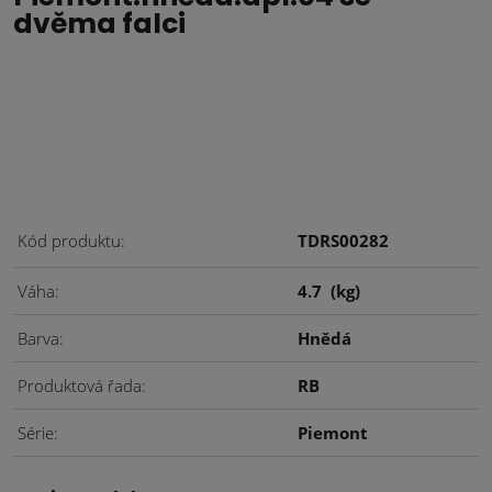
dvěma falci
Kód produktu
TDRS00282
Váha
4.7
(kg)
Barva
Hnědá
Produktová řada
RB
Série
Piemont