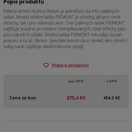
Popis produktu
Pálená střešní krytina Röben je jedničkou na trhu pálených
tašek. Model střešní tašky PIEMONT je vhodný jak pro nové
střechy, tak i pro rekonstrukce. Tvar pálených tašek PIEMONT
zajišťuje snadné provedení i komplikovaných částí střechy jako
jsou nároží či úžlabí. Střešní taška PIEMONT má velký rozsah
posuvu a to až 38mm. Speciální konstrukce zámků této střešní
tašky navíc zajišťuje ideální těsnost spojů.
Přidat k oblíbeným
bez DPH
s DPH
Cena za kus:
375,4 Kč
454,2 Kč