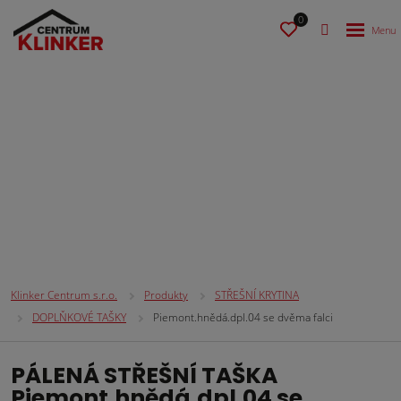
0
STŘEŠNÍ KRYTINA
Klinker Centrum s.r.o.
Produkty
STŘEŠNÍ KRYTINA
DOPLŇKOVÉ TAŠKY
Piemont.hnědá.dpl.04 se dvěma falci
PÁLENÁ STŘEŠNÍ TAŠKA
Piemont.hnědá.dpl.04 se