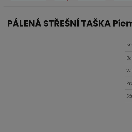
PÁLENÁ STŘEŠNÍ TAŠKA Piem
Kó
Ba
Vá
Pr
Sé