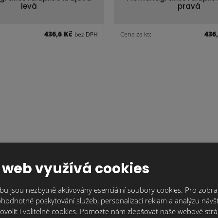
levá
pravá
436,6 Kč
436
Cena za ks:
bez DPH
grafitová.dpl.10 anténní
Piemont.grafitová.dpl.11
 web využívá cookies
větrací FI100
u jsou nezbytně aktivovány esenciální soubory cookies. Pro zobraz
1 884,3 Kč
3 509
Cena za ks:
bez DPH
hodnotné poskytování služeb, personalizaci reklam a analýzu návšt
ovolit i volitelné cookies. Pomozte nám zlepšovat naše webové str