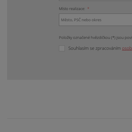
Místo realizace:
*
Položky označené hvězdičkou (*) jsou pov
Souhlasím se zpracováním
osob
Formulář
se
nepodařilo
odeslat.