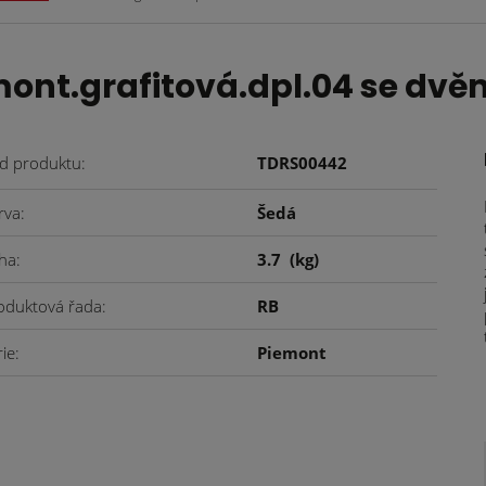
ont.grafitová.dpl.04 se dvěm
d produktu
TDRS00442
rva
Šedá
ha
3.7
(kg)
oduktová řada
RB
rie
Piemont