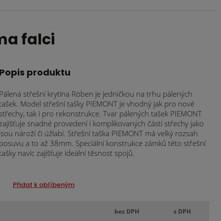
a falci
Popis produktu
Pálená střešní krytina Röben je jedničkou na trhu pálených
tašek. Model střešní tašky PIEMONT je vhodný jak pro nové
střechy, tak i pro rekonstrukce. Tvar pálených tašek PIEMONT
zajišťuje snadné provedení i komplikovaných částí střechy jako
jsou nároží či úžlabí. Střešní taška PIEMONT má velký rozsah
posuvu a to až 38mm. Speciální konstrukce zámků této střešní
tašky navíc zajišťuje ideální těsnost spojů.
Přidat k oblíbeným
bez DPH
s DPH