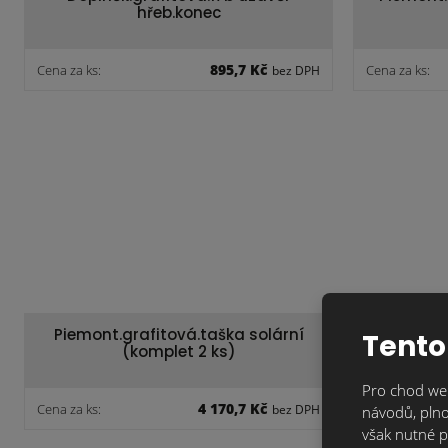
hřeb.konec
895,7 Kč
Cena za ks:
Cena za ks:
bez DPH
Piemont.grafitová.taška solární
Piemont.
Tento
(komplet 2 ks)
Pro chod web
4 170,7 Kč
Cena za ks:
Cena za ks:
bez DPH
návodů, plno
však nutné p