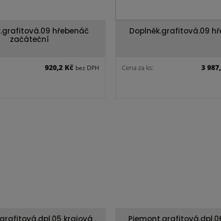
.grafitová.09 hřebenáč
Doplněk.grafitová.09 h
začáteční
920,2 Kč
3 987
Cena za ks:
bez DPH
grafitová.dpl.05 krajová
Piemont.grafitová.dpl.0