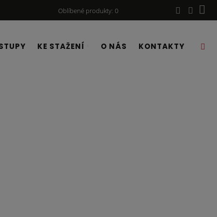
Oblíbené produkty
0
STUPY
KE STAŽENÍ
O NÁS
KONTAKTY