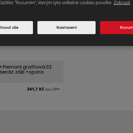
tlačítko "Rozumím", kterým tyto volitelné cookies povolíte.
Zobrazit
tnout vše
Nastavení
Rozu
Piemont.grafitová.02
benáč zákl.+spona
341,7 Kč
bez DPH