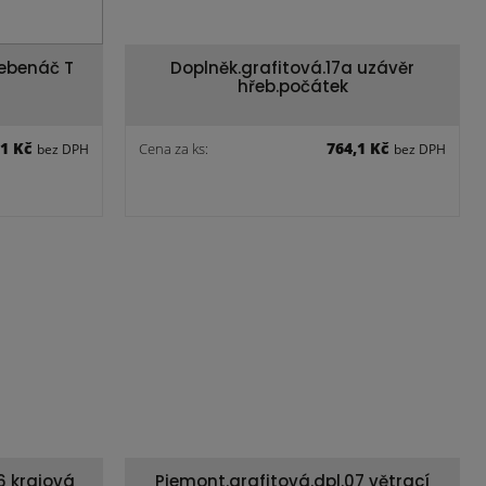
řebenáč T
Doplněk.grafitová.17a uzávěr
hřeb.počátek
,1 Kč
764,1 Kč
Cena za ks:
bez DPH
bez DPH
6 krajová
Piemont.grafitová.dpl.07 větrací