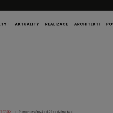
KTY
AKTUALITY
REALIZACE
ARCHITEKTI
PO
É TAŠKY
Piemont.grafitová.dpl.04 se dvěma falci