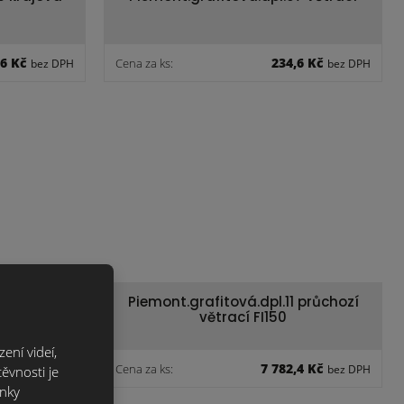
,6 Kč
234,6 Kč
Cena za ks:
bez DPH
bez DPH
 průchozí
Piemont.grafitová.dpl.11 průchozí
větrací FI150
ení videí,
,6 Kč
7 782,4 Kč
Cena za ks:
bez DPH
bez DPH
ěvnosti je
ánky