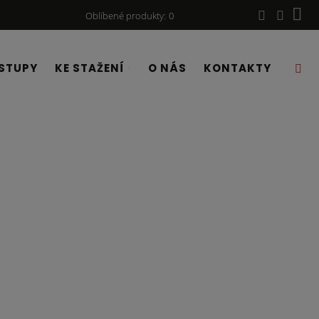
Oblíbené produkty
0
STUPY
KE STAŽENÍ
O NÁS
KONTAKTY