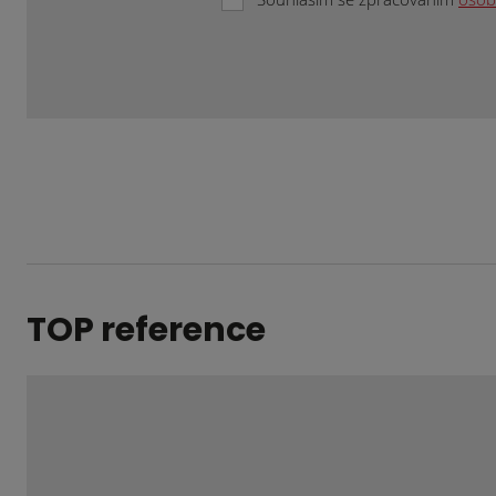
Formulář
se
nepodařilo
odeslat.
TOP reference