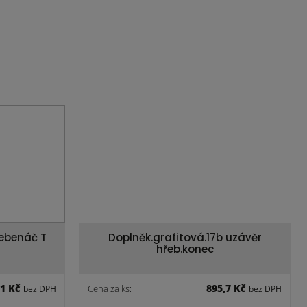
řebenáč T
Doplněk.grafitová.17b uzávěr
hřeb.konec
,1 Kč
895,7 Kč
Cena za ks:
bez DPH
bez DPH