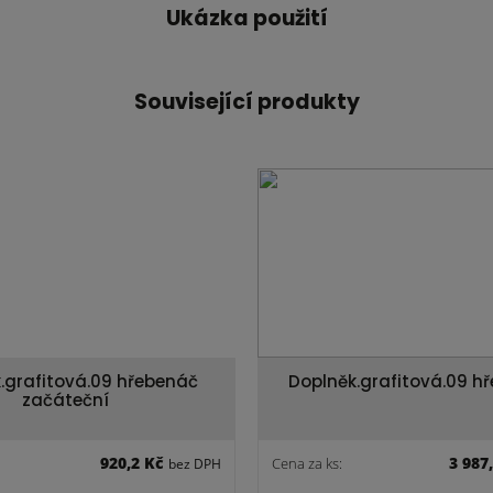
Ukázka použití
Související produkty
.grafitová.09 hřebenáč
Doplněk.grafitová.09 h
začáteční
920,2 Kč
3 987
Cena za ks:
bez DPH