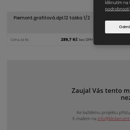
kliknutím na 
podrobnosti
Piemont.grafitová.dpl.12 taška 1/2
Monza+
hře
Odmí
289,7 Kč
Cena za ks:
Cena za ks:
bez DPH
Zaujal Vás tento m
ne
Ke každému projektu přistup
E-mailem na
info@klinkercen