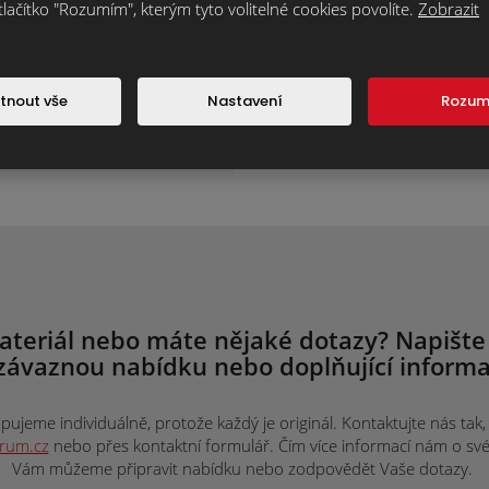
tlačítko "Rozumím", kterým tyto volitelné cookies povolíte.
Zobrazit
Piemont.grafitová.02
benáč zákl.+spona
tnout vše
Nastavení
Rozu
341,7 Kč
bez DPH
ateriál nebo máte nějaké dotazy? Napište
závaznou nabídku nebo doplňující informa
ujeme individuálně, protože každý je originál. Kontaktujte nás tak, j
trum.cz
nebo přes kontaktní formulář. Čím více informací nám o svém 
Vám můžeme připravit nabídku nebo zodpovědět Vaše dotazy.