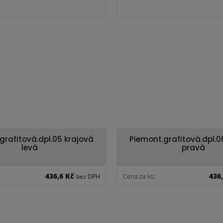
grafitová.dpl.05 krajová
Piemont.grafitová.dpl.0
levá
pravá
436,6 Kč
436
Cena za ks:
bez DPH