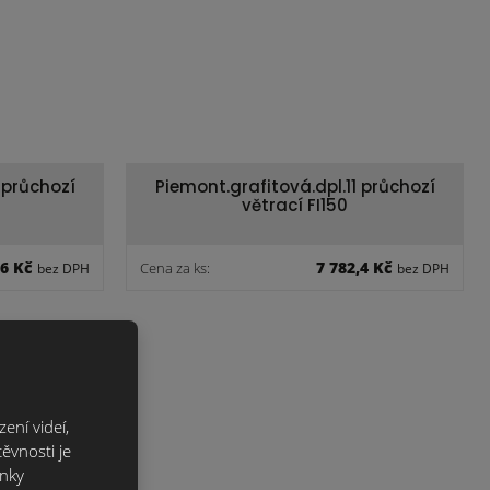
 průchozí
Piemont.grafitová.dpl.11 průchozí
větrací FI150
,6 Kč
7 782,4 Kč
Cena za ks:
bez DPH
bez DPH
ení videí,
ěvnosti je
ánky