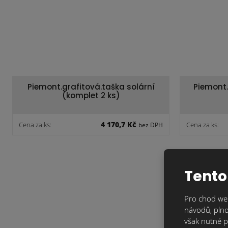
Piemont.grafitová.taška solární
Piemont.
(komplet 2 ks)
4 170,7 Kč
Cena za ks:
Cena za ks:
bez DPH
Tento
Pro chod web
návodů, plno
však nutné p