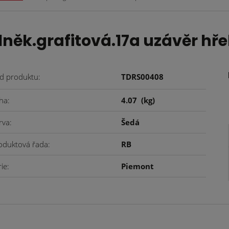
něk.grafitová.17a uzávěr hř
d produktu
TDRS00408
ha
4.07
(kg)
rva
Šedá
oduktová řada
RB
rie
Piemont