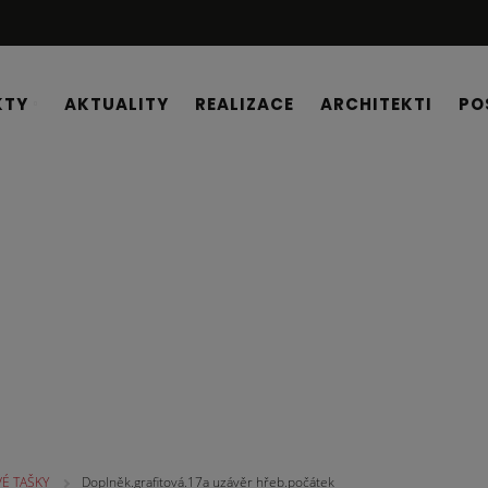
KTY
AKTUALITY
REALIZACE
ARCHITEKTI
PO
É TAŠKY
Doplněk.grafitová.17a uzávěr hřeb.počátek