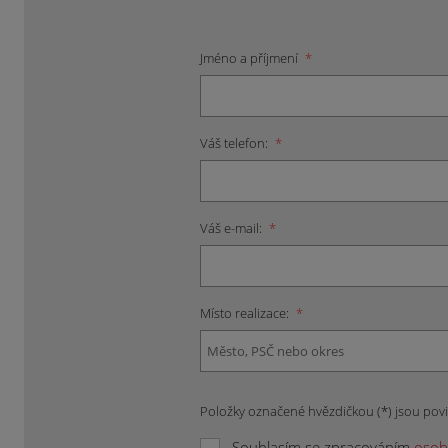
Jméno a příjmení
*
Váš telefon:
*
Váš e-mail:
*
Místo realizace:
*
Položky označené hvězdičkou (*) jsou pov
Souhlasím se zpracováním
osob