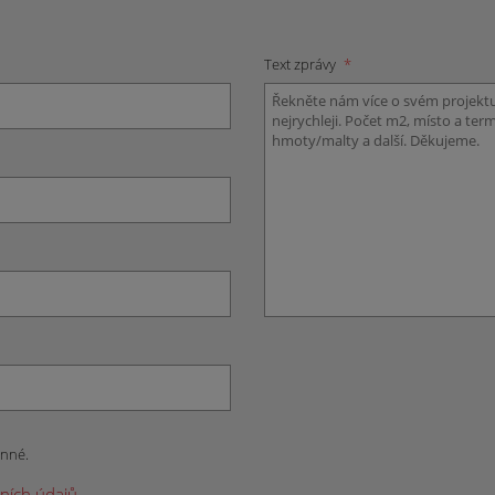
Text zprávy
*
inné.
ních údajů
.