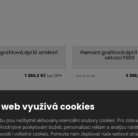
grafitová.dpl.10 anténní
Piemont.grafitová.dpl.11
větrací FI100
1 884,3 Kč
3 509
Cena za ks:
bez DPH
 web využívá cookies
u jsou nezbytně aktivovány esenciální soubory cookies. Pro zobraz
hodnotné poskytování služeb, personalizaci reklam a analýzu návšt
ovolit i volitelné cookies. Pomozte nám zlepšovat naše webové str