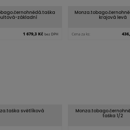
obago.černohnědá.taška
Monza.tobago.černohně
ultová-základní
krajová levá
1 679,3 Kč
436
Cena za ks:
bez DPH
za.taška světlíková
Monza.tobago.černohně
taška 1/2