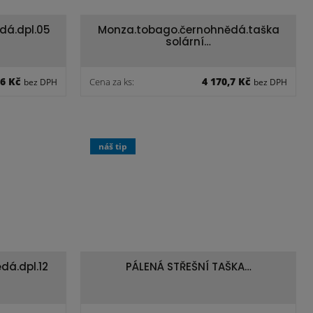
dá.dpl.05
Monza.tobago.černohnědá.taška
solární…
,6 Kč
4 170,7 Kč
Cena za ks:
bez DPH
bez DPH
náš tip
dá.dpl.12
PÁLENÁ STŘEŠNÍ TAŠKA…