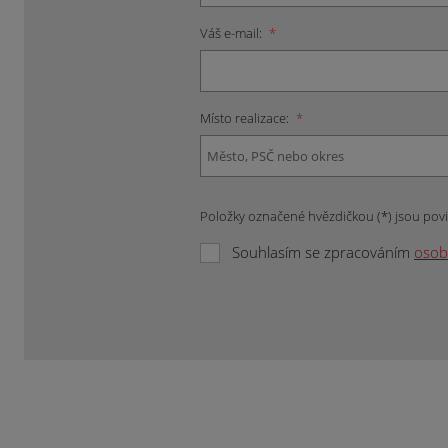
Váš e-mail:
*
Místo realizace:
*
Položky označené hvězdičkou (*) jsou pov
Souhlasím se zpracováním
osob
Formulář
se
nepodařilo
odeslat.