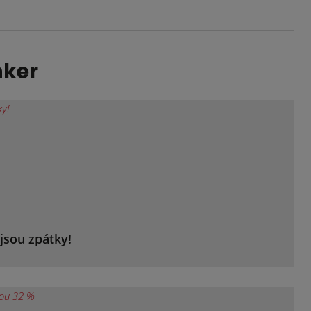
nker
jsou zpátky!