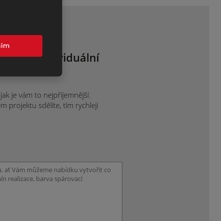
mím
 nám o individuální
ce.
ak je vám to nejpříjemnější.
projektu sdělíte, tím rychleji