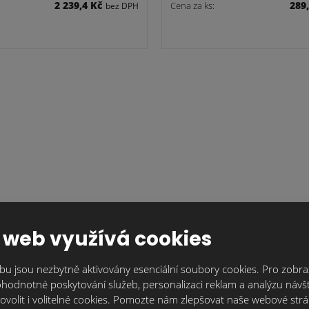
2 239,4 Kč
289
Cena za ks:
bez DPH
bago.černohnědá.dpl.06
Monza.tobago.černohně
krajová pravá
pultová-pravá
 web využívá cookies
436,6 Kč
2 260
u jsou nezbytně aktivovány esenciální soubory cookies. Pro zobraz
Cena za ks:
bez DPH
hodnotné poskytování služeb, personalizaci reklam a analýzu návšt
ovolit i volitelné cookies. Pomozte nám zlepšovat naše webové str