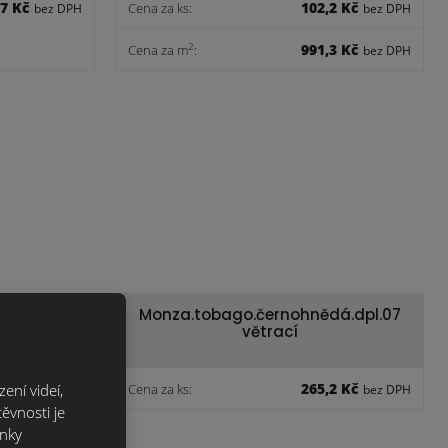
,7 Kč
102,2 Kč
Cena za ks:
bez DPH
bez DPH
991,3 Kč
2
Cena za m
:
bez DPH
dá.taška
Monza.tobago.černohnědá.dpl.07
větrací
,8 Kč
265,2 Kč
ení videí,
Cena za ks:
bez DPH
bez DPH
ěvnosti je
ánky