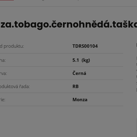
za.tobago.černohnědá.taška
d produktu
TDRS00104
ha
5.1
(kg)
rva
Černá
oduktová řada
RB
rie
Monza