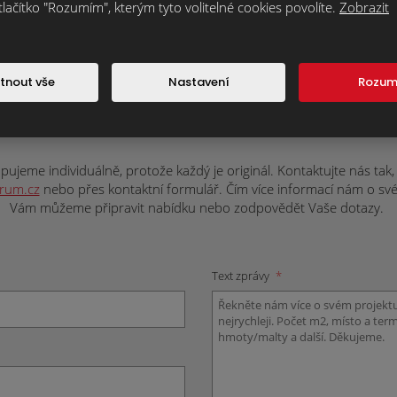
tlačítko "Rozumím", kterým tyto volitelné cookies povolíte.
Zobrazit
tnout vše
Nastavení
Rozu
ateriál nebo máte nějaké dotazy? Napište
závaznou nabídku nebo doplňující informa
ujeme individuálně, protože každý je originál. Kontaktujte nás tak, j
trum.cz
nebo přes kontaktní formulář. Čím více informací nám o svém 
Vám můžeme připravit nabídku nebo zodpovědět Vaše dotazy.
Text zprávy
*