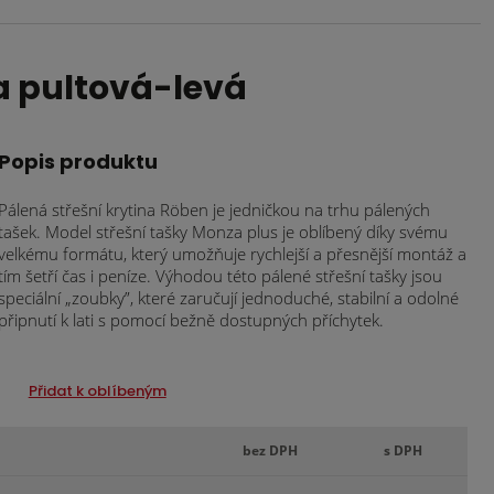
 pultová-levá
Popis produktu
Pálená střešní krytina Röben je jedničkou na trhu pálených
tašek. Model střešní tašky Monza plus je oblíbený díky svému
velkému formátu, který umožňuje rychlejší a přesnější montáž a
tím šetří čas i peníze. Výhodou této pálené střešní tašky jsou
speciální „zoubky”, které zaručují jednoduché, stabilní a odolné
připnutí k lati s pomocí bežně dostupných příchytek.
Přidat k oblíbeným
bez DPH
s DPH