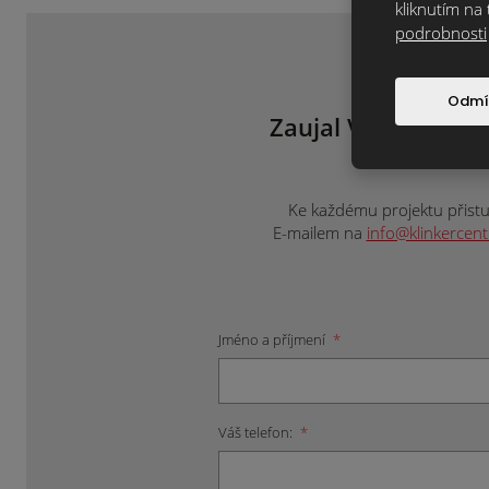
kliknutím na 
podrobnosti
Odmí
Zaujal Vás tento m
ne
Ke každému projektu přistup
E-mailem na
info@klinkercen
Jméno a příjmení
*
Váš telefon:
*