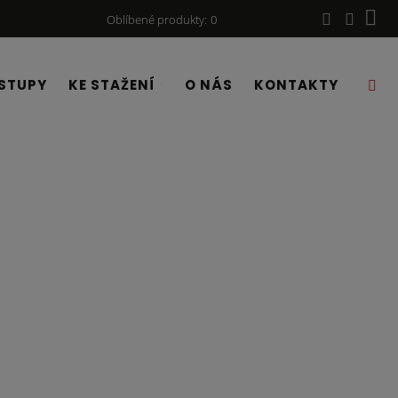
Oblíbené produkty
0
STUPY
KE STAŽENÍ
O NÁS
KONTAKTY