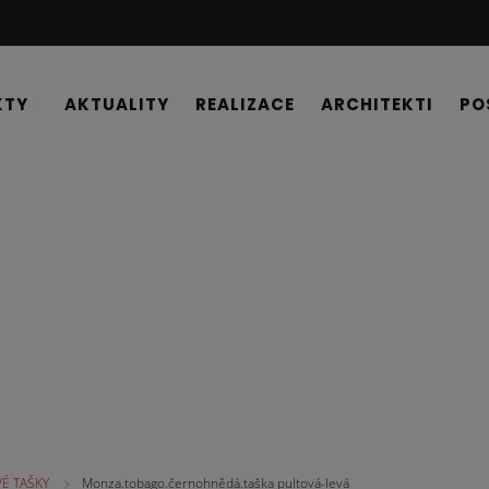
KTY
AKTUALITY
REALIZACE
ARCHITEKTI
PO
É TAŠKY
Monza.tobago.černohnědá.taška pultová-levá