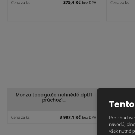
375,4 Kč
Cena za ks:
Cena za ks:
bez DPH
Monza.tobago.černohnědá.dpl.11
Monza.to
průchozí…
Tento
3 987,1 Kč
Cena za ks:
Pro chod web
Cena za ks:
bez DPH
návodů, plno
však nutné p