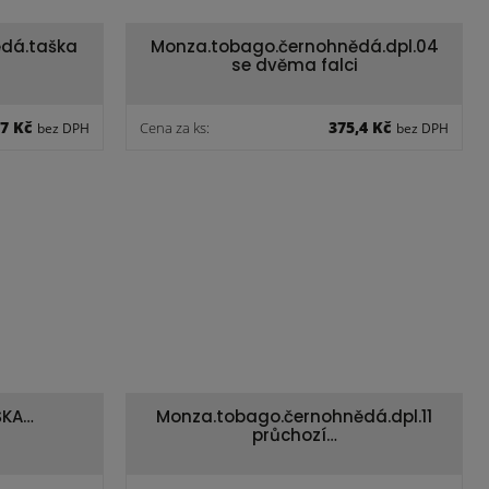
dá.taška
Monza.tobago.černohnědá.dpl.04
se dvěma falci
,7 Kč
375,4 Kč
Cena za ks:
bez DPH
bez DPH
ŠKA…
Monza.tobago.černohnědá.dpl.11
průchozí…