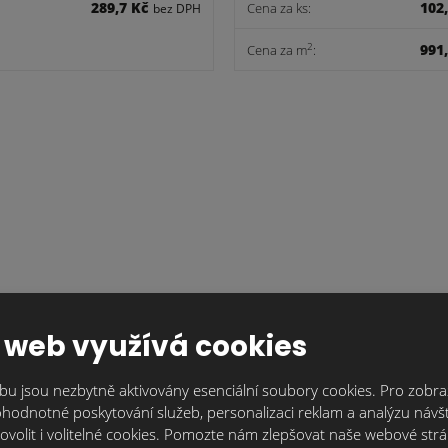
289,7 Kč
102
Cena za ks:
bez DPH
991
2
Cena za m
:
obago.černohnědá.taška
Monza.tobago.černohně
pultová-pravá
pultová-levá
 web využívá cookies
2 260,8 Kč
2 260
u jsou nezbytně aktivovány esenciální soubory cookies. Pro zobraz
Cena za ks:
bez DPH
hodnotné poskytování služeb, personalizaci reklam a analýzu návšt
ovolit i volitelné cookies. Pomozte nám zlepšovat naše webové str