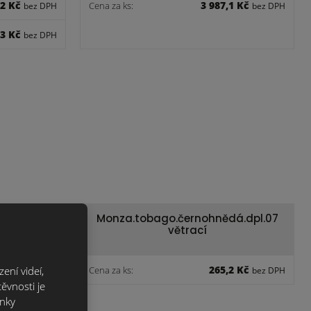
,2 Kč
3 987,1 Kč
Cena za ks:
bez DPH
bez DPH
,3 Kč
bez DPH
dá.taška
Monza.tobago.černohnědá.dpl.07
větrací
,8 Kč
265,2 Kč
ení videí,
Cena za ks:
bez DPH
bez DPH
ěvnosti je
ánky