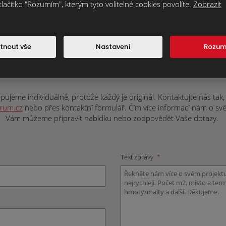
tlačítko "Rozumím", kterým tyto volitelné cookies povolíte.
Zobrazit
tnout vše
Nastavení
Rozu
ateriál nebo máte nějaké dotazy? Napište
závaznou nabídku nebo doplňující informa
ujeme individuálně, protože každý je originál. Kontaktujte nás tak, j
trum.cz
nebo přes kontaktní formulář. Čím více informací nám o svém 
Vám můžeme připravit nabídku nebo zodpovědět Vaše dotazy.
Text zprávy
*