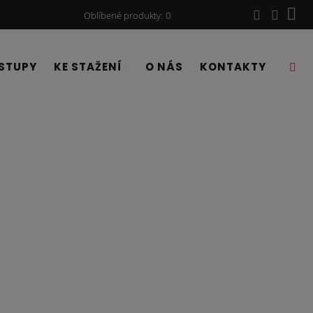
Oblíbené produkty
0
STUPY
KE STAŽENÍ
O NÁS
KONTAKTY