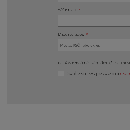
Váš e-mail:
*
Místo realizace:
*
Položky označené hvězdičkou (*) jsou pov
Souhlasím se zpracováním
osob
Formulář
se
nepodařilo
odeslat.