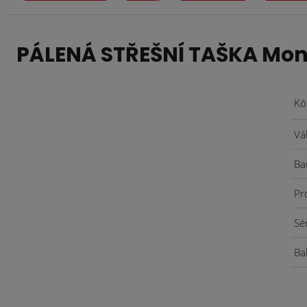
PÁLENÁ STŘEŠNÍ TAŠKA Mon
Kó
Vá
Ba
Pr
Sé
Ba