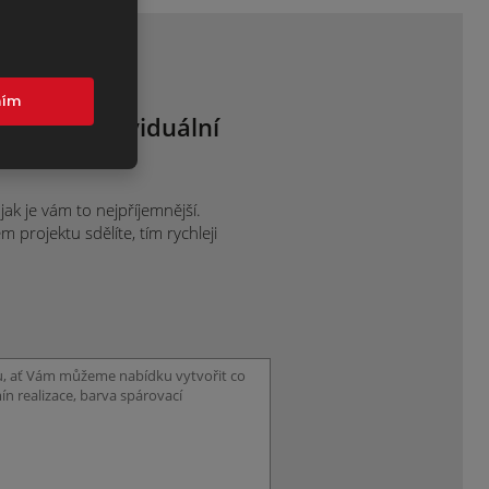
mím
 nám o individuální
ce.
ak je vám to nejpříjemnější.
projektu sdělíte, tím rychleji