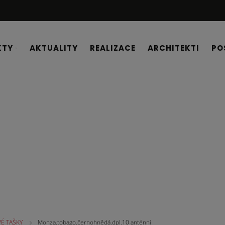
KTY
AKTUALITY
REALIZACE
ARCHITEKTI
PO
É TAŠKY
Monza.tobago.černohnědá.dpl.10 anténní