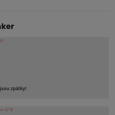
nker
jsou zpátky!