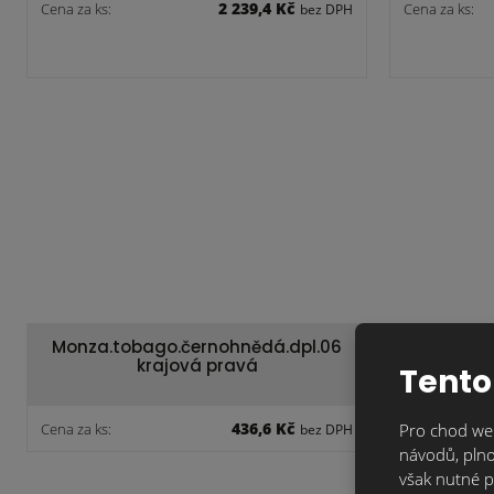
2 239,4 Kč
Cena za ks:
Cena za ks:
bez DPH
Monza.tobago.černohnědá.dpl.06
Monza.t
krajová pravá
Tento
436,6 Kč
Cena za ks:
Pro chod web
Cena za ks:
bez DPH
návodů, plno
však nutné p