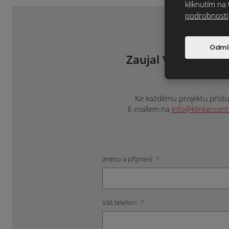
kliknutím na 
podrobnosti
Odmí
Zaujal Vás tento m
ne
Ke každému projektu přistup
E-mailem na
info@klinkercen
Jméno a příjmení
*
Váš telefon:
*