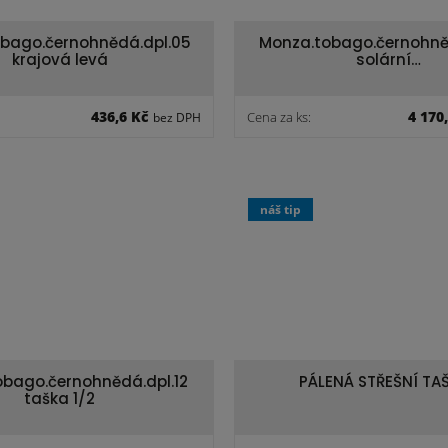
bago.černohnědá.dpl.05
Monza.tobago.černohně
krajová levá
solární…
436,6 Kč
4 170
Cena za ks:
bez DPH
náš tip
bago.černohnědá.dpl.12
PÁLENÁ STŘEŠNÍ TA
taška 1/2