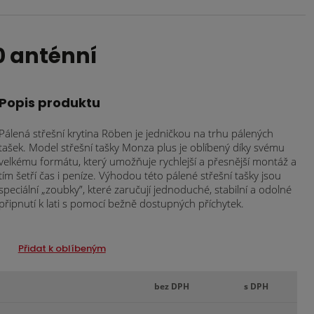
0 anténní
Popis produktu
Pálená střešní krytina Röben je jedničkou na trhu pálených
tašek. Model střešní tašky Monza plus je oblíbený díky svému
velkému formátu, který umožňuje rychlejší a přesnější montáž a
tím šetří čas i peníze. Výhodou této pálené střešní tašky jsou
speciální „zoubky”, které zaručují jednoduché, stabilní a odolné
připnutí k lati s pomocí bežně dostupných příchytek.
Přidat k oblíbeným
bez DPH
s DPH