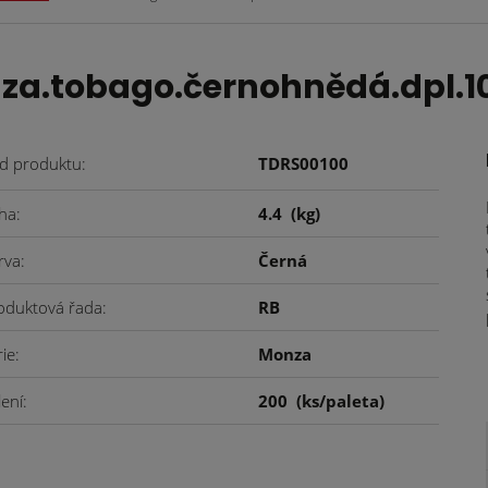
za.tobago.černohnědá.dpl.1
d produktu
TDRS00100
ha
4.4
(kg)
rva
Černá
oduktová řada
RB
rie
Monza
lení
200
(ks/paleta)