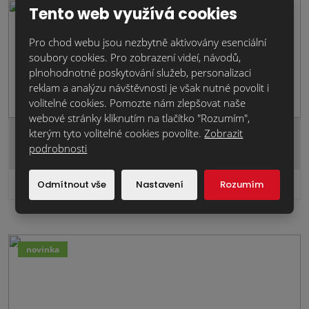
Tento web využívá cookies
novinka
Pro chod webu jsou nezbytně aktivovány esenciální
soubory cookies. Pro zobrazení videí, návodů,
plnohodnotné poskytování služeb, personalizaci
reklam a analýzu návštěvnosti je však nutné povolit i
volitelné cookies. Pomozte nám zlepšovat naše
webové stránky kliknutím na tlačítko "Rozumím",
PÁLENÁ STŘEŠNÍ TAŠKA Bergamo.červená.taška…
kterým tyto volitelné cookies povolíte.
Zobrazit
podrobnosti
4 170,7 Kč
Odmítnout vše
Nastavení
Rozumím
Cena za ks:
bez DPH
novinka