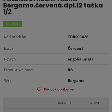
Bergamo.červená.dpl.12 taška
1/2
NOVINKA
Kód produktu
TDRS00426
Barva
Červená
Povrch
engoba (mat)
Produktová řada
RB
Série
Bergamo
Přidat k oblíbeným
bez DPH
s DPH