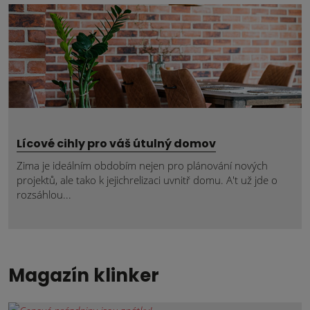
Lícové cihly pro váš útulný domov
Zima je ideálním obdobím nejen pro plánování nových
projektů, ale tako k jejichrelizaci uvnitř domu. A't už jde o
rozsáhlou...
Magazín klinker