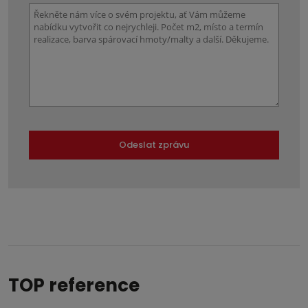
Odeslat zprávu
Formulář
se
nepodařilo
odeslat.
TOP reference