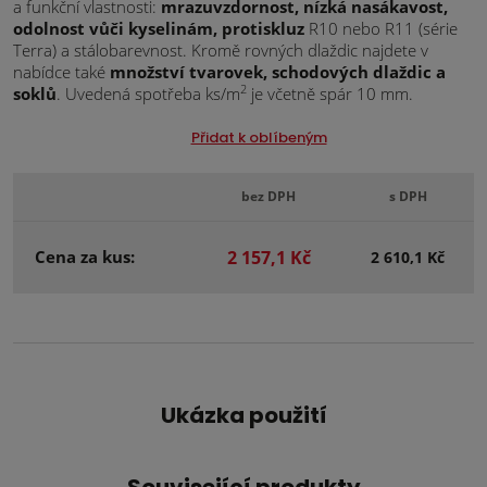
a funkční vlastnosti:
mrazuvzdornost, nízká nasákavost,
odolnost vůči kyselinám, protiskluz
R10 nebo R11 (série
Terra) a stálobarevnost. Kromě rovných dlaždic najdete v
nabídce také
množství tvarovek, schodových dlaždic a
2
soklů
. Uvedená spotřeba ks/m
je včetně spár 10 mm.
Přidat k oblíbeným
bez DPH
s DPH
Cena za kus:
2 157,1 Kč
2 610,1 Kč
Ukázka použití