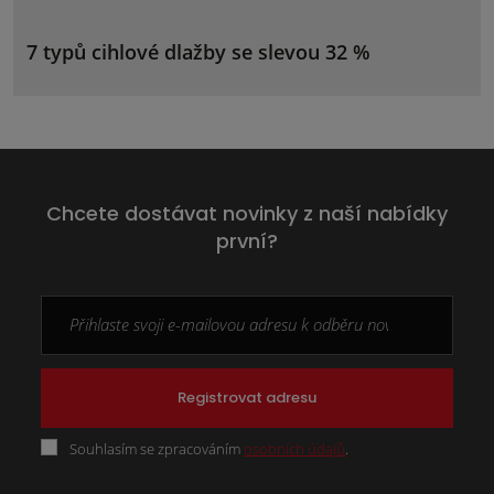
7 typů cihlové dlažby se slevou 32 %
Chcete dostávat novinky z naší nabídky
první?
Registrovat adresu
Souhlasím se zpracováním
osobních údajů
.
Formulář