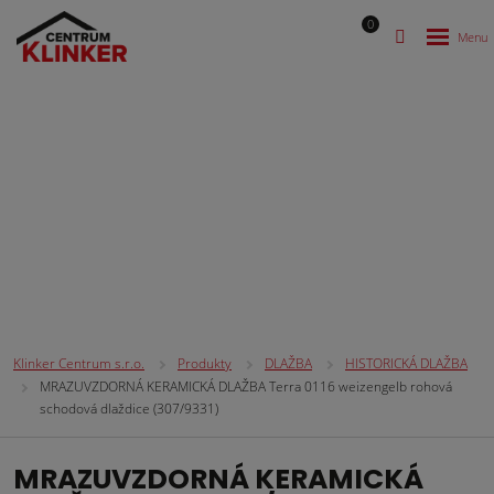
0
KERAMICKÁ DLAŽBA TVAROVKY
Klinker Centrum s.r.o.
Produkty
DLAŽBA
HISTORICKÁ DLAŽBA
MRAZUVZDORNÁ KERAMICKÁ DLAŽBA Terra 0116 weizengelb rohová
schodová dlaždice (307/9331)
MRAZUVZDORNÁ KERAMICKÁ