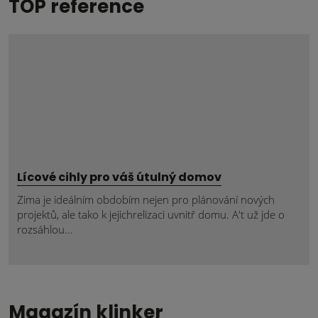
TOP reference
Lícové cihly pro váš útulný domov
Zima je ideálním obdobím nejen pro plánování nových
projektů, ale tako k jejichrelizaci uvnitř domu. A't už jde o
rozsáhlou...
Magazín klinker