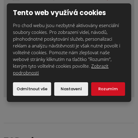
Text zprávy
*
Tento web využívá cookies
Pro chod webu jsou nezbytně aktivovány esenciální
soubory cookies. Pro zobrazení videí, návodů,
plnohodnotné poskytování služeb, personalizaci
reklam a analýzu návštěvnosti je však nutné povolit i
volitelné cookies. Pomozte nám zlepšovat naše
webové stránky kliknutím na tlačítko "Rozumím",
kterým tyto volitelné cookies povolíte.
Zobrazit
podrobnosti
Odeslat zprávu
Formulář
Odmítnout vše
Nastavení
Rozumím
se
nepodařilo
odeslat.