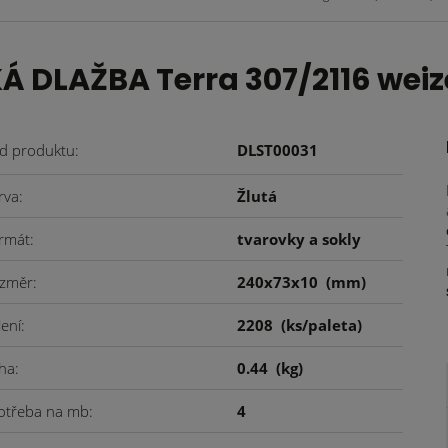
LAŽBA Terra 307/2116 weize
d produktu
DLST00031
rva
Žlutá
rmát
tvarovky a sokly
změr
240x73x10
(mm)
lení
2208
(ks/paleta)
ha
0.44
(kg)
otřeba na mb
4