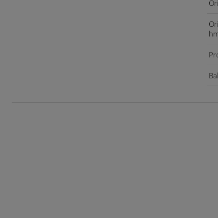
Or
Or
hm
Pr
Bal