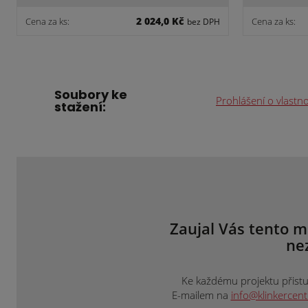
2 024,0 Kč
Cena za ks:
Cena za ks:
bez DPH
Soubory ke
Prohlášení o vlastn
stažení:
Zaujal Vás tento m
ne
Ke každému projektu přistup
E-mailem na
info@klinkercen