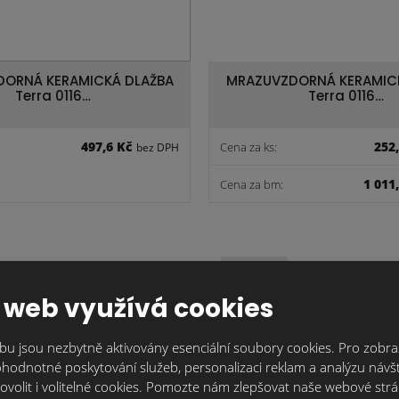
ORNÁ KERAMICKÁ DLAŽBA
MRAZUVZDORNÁ KERAMIC
Terra 0116…
Terra 0116…
497,6 Kč
252
Cena za ks:
bez DPH
1 011
Cena za bm:
skladem
 web využívá cookies
u jsou nezbytně aktivovány esenciální soubory cookies. Pro zobraz
hodnotné poskytování služeb, personalizaci reklam a analýzu návšt
ovolit i volitelné cookies. Pomozte nám zlepšovat naše webové str