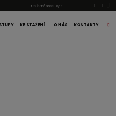
Oblíbené produkty
0
STUPY
KE STAŽENÍ
O NÁS
KONTAKTY