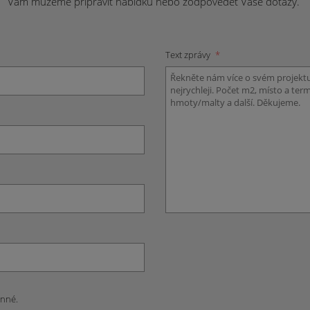
Vám můžeme připravit nabídku nebo zodpovědět Vaše dotazy.
Text zprávy
*
inné.