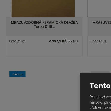
MRAZUVZDORNÁ KERAMICKÁ DLAŽBA
MRAZUVZD
Terra 0116…
2 157,1 Kč
Cena za ks:
Cena za ks:
bez DPH
náš tip
skladem
náš tip
Tento
Pro chod web
návodů, plno
však nutné p