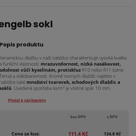
ngelb sokl
Popis produktu
Keramickou dlažbu v naší nabídce charakterizuje vysoká kvalita
a funkční vlastnosti:
mrazuvzdornost, nízká nasákavost,
odolnost vůči kyselinám, protiskluz
R10 nebo R11 (série
Terra) a stálobarevnost. Kromě rovných dlaždic najdete v
nabídce také
množství tvarovek, schodových dlaždic a
2
soklů
. Uvedená spotřeba ks/m
je včetně spár 10 mm.
Přidat k oblíbeným
bez DPH
s DPH
Cena za kus:
111,4 Kč
134,8 Kč