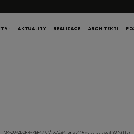
KTY
AKTUALITY
REALIZACE
ARCHITEKTI
PO
 TVAROVKY
MRAZUVZDORNÁ KERAMICKÁ DLAŽBA Terra 0116 weizengelb sokl (307/2116)