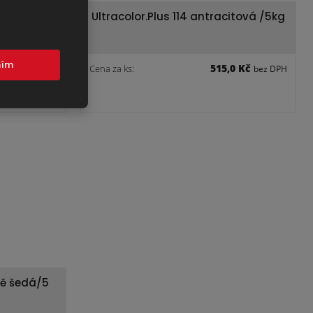
g
Ultracolor.Plus 114 antracitová /5kg
mím
,0 Kč
515,0 Kč
Cena za ks:
bez DPH
bez DPH
rně šedá/5