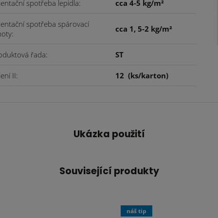
ientační spotřeba lepidla
cca 4-5 kg/m²
ientační spotřeba spárovací
cca 1, 5-2 kg/m²
oty
oduktová řada
ST
ení II
12
(ks/karton)
Ukázka použití
Související produkty
náš tip