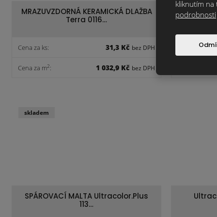
kliknutím na 
MRAZUVZDORNÁ KERAMICKÁ DLAŽBA
Ker
podrobnosti
Terra 0116…
Odmí
31,3 Kč
Cena za ks:
Cena za ks:
bez DPH
1 032,9 Kč
2
Cena za m
:
bez DPH
skladem
SPÁROVACÍ MALTA Ultracolor.Plus
Ultrac
113…