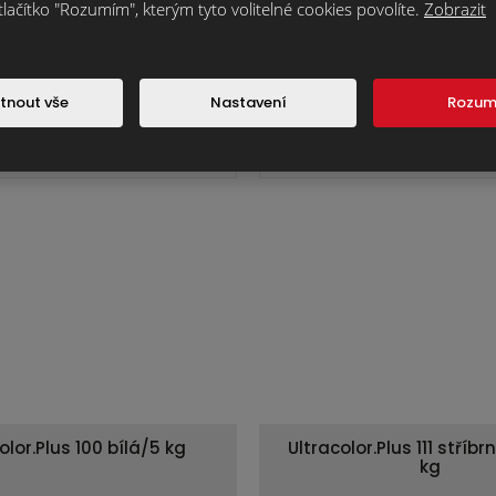
tlačítko "Rozumím", kterým tyto volitelné cookies povolíte.
Zobrazit
aflex EXTRA S1/25 kg
Mapelastic/16k
tnout vše
Nastavení
Rozu
487,5 Kč
2 080
Cena za ks:
bez DPH
olor.Plus 100 bílá/5 kg
Ultracolor.Plus 111 stříb
kg