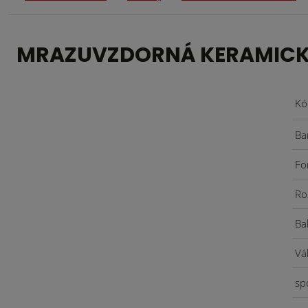
MRAZUVZDORNÁ KERAMICKÁ D
Kó
Ba
Fo
Ro
Ba
Vá
sp