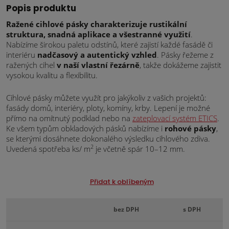
Popis produktu
Ražené cihlové pásky charakterizuje rustikální
struktura, snadná aplikace a všestranné využití
.
Nabízíme širokou paletu odstínů, které zajistí každé fasádě či
interiéru
nadčasový a autentický vzhled
. Pásky řežeme z
ražených cihel
v naší vlastní řezárně
, takže dokážeme zajistit
vysokou kvalitu a flexibilitu.
Cihlové pásky můžete využít pro jakýkoliv z vašich projektů:
fasády domů, interiéry, ploty, komíny, krby. Lepení je možné
přímo na omítnutý podklad nebo na
zateplovací systém ETICS
.
Ke všem typům obkladových pásků nabízíme i
rohové pásky
,
se kterými dosáhnete dokonalého výsledku cihlového zdiva.
2
Uvedená spotřeba ks/ m
je včetně spár 10–12 mm.
Přidat k oblíbeným
bez DPH
s DPH