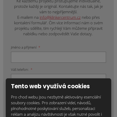
Ke každému projektu přistupujeme individuálně,
protože každý je originál. Kontaktujte nás tak, jak je
vám to nejpříjemnější.
E-mailem na
info@klinkercentrum.cz
nebo přes
kontaktní formulář. Čím více informací nám o svém
projektu sdělíte, tím rychleji Vám můžeme připravit
nabídku nebo zodpovědět Vaše dotazy.
Jméno a příjmení
*
Váš telefon:
*
Tento web využívá cookies
Váš e-mail:
*
Pro chod webu jsou nezbytně aktivovány esenciální
soubory cookies. Pro zobrazení videí, návodů,
plnohodnotné poskytování služeb, personalizaci
Místo realizace:
*
reklam a analýzu návštěvnosti je však nutné povolit i