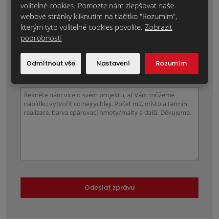
volitelné cookies. Pomozte nám zlepšovat naše
webové stránky kliknutím na tlačítko "Rozumím",
kterým tyto volitelné cookies povolíte.
Zobrazit
podrobnosti
Položky označené hvězdičkou (*) jsou povinné.
Souhlasím se zpracováním
osobních údajů
.
Odmítnout vše
Nastavení
Rozumím
Text zprávy
*
Odeslat zprávu
Formulář
se