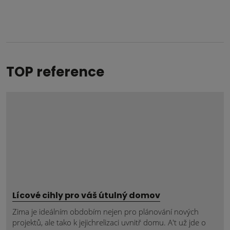
nepodařilo
odeslat.
TOP reference
Lícové cihly pro váš útulný domov
Zima je ideálním obdobím nejen pro plánování nových
projektů, ale tako k jejichrelizaci uvnitř domu. A't už jde o