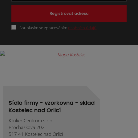
Registrovat adresu
Souhlasím se zpracováním
osobních údajů
.
Formulář
se
nepodařilo
odeslat.
Sídlo firmy - vzorkovna - sklad
Kostelec nad Orlicí
Klinker Centrum s.r.o.
Procházkova 202
517 41 Kostelec nad Orlicí