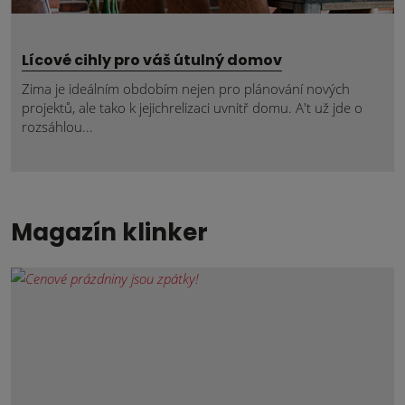
Lícové cihly pro váš útulný domov
Zima je ideálním obdobím nejen pro plánování nových
projektů, ale tako k jejichrelizaci uvnitř domu. A't už jde o
rozsáhlou...
Magazín klinker