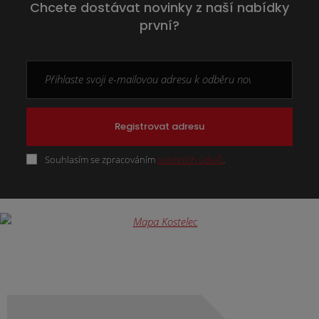
Chcete dostávat novinky z naší nabídky
první?
Registrovat adresu
Souhlasím se zpracováním
osobních údajů
.
Formulář
se
nepodařilo
odeslat.