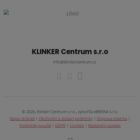
KLINKER Centrum s.r.o
info@klinkercentrum.cz
© 2026, Klinker Centrum s.r.o., vytvořila eBRÁNA s.r.o.
Mapa stránek
|
Obchodní a dodací podmínky
|
Doprava zdarma
|
Podmínky použití
|
GDPR
|
Cookies
|
Nastavení cookies