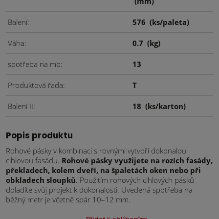
(mm)
Balení
576
(ks/paleta)
Váha
0.7
(kg)
spotřeba na mb
13
Produktová řada
T
Balení II
18
(ks/karton)
Popis produktu
Rohové pásky v kombinaci s rovnými vytvoří dokonalou
cihlovou fasádu.
Rohové pásky využijete na rozích fasády,
překladech, kolem dveří, na špaletách oken nebo při
obkladech sloupků
. Použitím rohových cihlových pásků
doladíte svůj projekt k dokonalosti. Uvedená spotřeba na
běžný metr je včetně spár 10–12 mm.