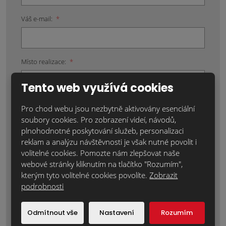
Váš e-mail:
*
Místo realizace:
*
Tento web využívá cookies
Pro chod webu jsou nezbytně aktivovány esenciální
Položky označené hvězdičkou (*) jsou povinné.
soubory cookies. Pro zobrazení videí, návodů,
Souhlasím se zpracováním
osobních údajů
.
plnohodnotné poskytování služeb, personalizaci
reklam a analýzu návštěvnosti je však nutné povolit i
Text zprávy
*
volitelné cookies. Pomozte nám zlepšovat naše
webové stránky kliknutím na tlačítko "Rozumím",
kterým tyto volitelné cookies povolíte.
Zobrazit
podrobnosti
Odmítnout vše
Nastavení
Rozumím