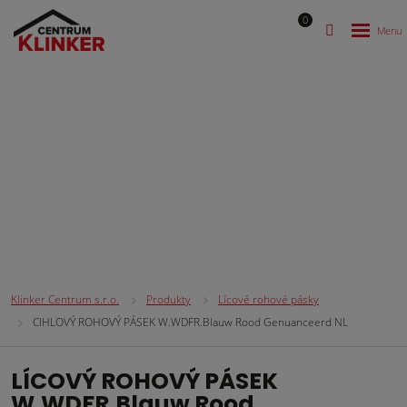
0
Lícové rohové pásky
Klinker Centrum s.r.o.
Produkty
Lícové rohové pásky
CIHLOVÝ ROHOVÝ PÁSEK W.WDFR.Blauw Rood Genuanceerd NL
LÍCOVÝ ROHOVÝ PÁSEK
W.WDFR.Blauw Rood