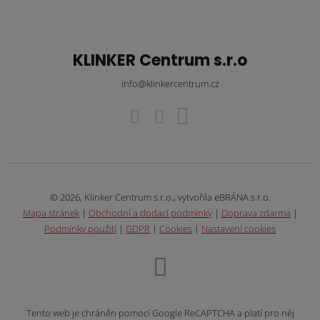
KLINKER Centrum s.r.o
info@klinkercentrum.cz
© 2026, Klinker Centrum s.r.o., vytvořila eBRÁNA s.r.o.
Mapa stránek
|
Obchodní a dodací podmínky
|
Doprava zdarma
|
Podmínky použití
|
GDPR
|
Cookies
|
Nastavení cookies
Tento web je chráněn pomocí Google ReCAPTCHA a platí pro něj