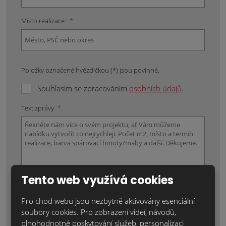
Místo realizace:
*
Položky označené hvězdičkou (*) jsou povinné.
Souhlasím se zpracováním
osobních údajů
.
Text zprávy
*
Tento web využívá cookies
Pro chod webu jsou nezbytně aktivovány esenciální
soubory cookies. Pro zobrazení videí, návodů,
Odeslat zprávu
plnohodnotné poskytování služeb, personalizaci