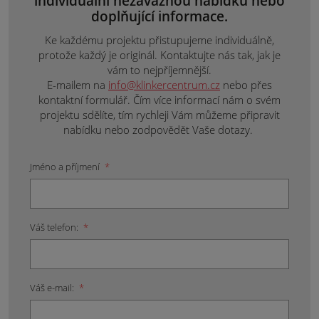
individuální nezávaznou nabídku nebo
doplňující informace.
Ke každému projektu přistupujeme individuálně,
protože každý je originál. Kontaktujte nás tak, jak je
vám to nejpříjemnější.
E-mailem na
info@klinkercentrum.cz
nebo přes
kontaktní formulář. Čím více informací nám o svém
projektu sdělíte, tím rychleji Vám můžeme připravit
nabídku nebo zodpovědět Vaše dotazy.
Jméno a příjmení
*
Váš telefon:
*
Váš e-mail:
*