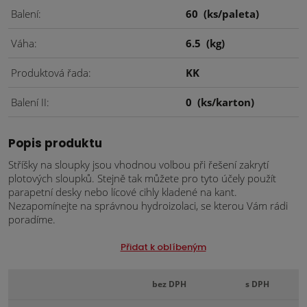
Balení
60
(ks/paleta)
Váha
6.5
(kg)
Produktová řada
KK
Balení II
0
(ks/karton)
Popis produktu
Stříšky na sloupky jsou vhodnou volbou při řešení zakrytí
plotových sloupků. Stejně tak můžete pro tyto účely použít
parapetní desky nebo lícové cihly kladené na kant.
Nezapomínejte na správnou hydroizolaci, se kterou Vám rádi
poradíme.
Přidat k oblíbeným
bez DPH
s DPH