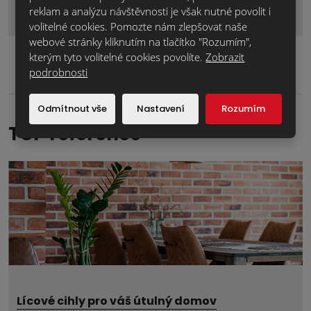
reklam a analýzu návštěvnosti je však nutné povolit i
Formulář
volitelné cookies. Pomozte nám zlepšovat naše
se
webové stránky kliknutím na tlačítko "Rozumím",
nepodařilo
kterým tyto volitelné cookies povolíte.
Zobrazit
odeslat.
podrobnosti
Odmítnout vše
Nastavení
Rozumím
TOP reference
Lícové cihly pro váš útulný domov