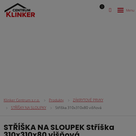
0
ZÁKRYTOVÉ PRVKY
Klinker Centrum s.r.o.
Produkty
ZÁKRYTOVÉ PRVKY
STŘÍŠKY NA SLOUPKY
Stříška 310x310x80 višňová
STŘÍŠKA NA SLOUPEK Stříška
310x310x80 višňová