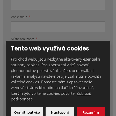
Váš e-mail:
*
Místo realizace:
*
Tento web využívá cookies
Pro chod webu jsou nezbytně aktivovány esenciální
Položky označené hvězdičkou (*) jsou povinné.
soubory cookies. Pro zobrazení videí, návodů,
plnohodnotné poskytování služeb, personalizaci
Souhlasím se zpracováním
osobních údajů
.
reklam a analýzu návštěvnosti je však nutné povolit i
volitelné cookies. Pomozte nám zlepšovat naše
Text zprávy
*
webové stránky kliknutím na tlačítko "Rozumím",
kterým tyto volitelné cookies povolíte.
Zobrazit
podrobnosti
Odmítnout vše
Nastavení
Rozumím