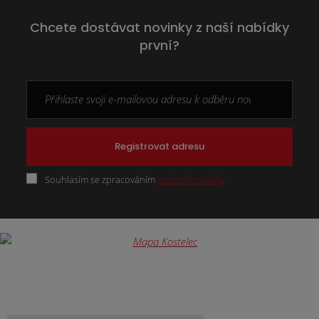
Chcete dostávat novinky z naší nabídky
první?
Registrovat adresu
Souhlasím se zpracováním
osobních údajů
.
Formulář
se
nepodařilo
odeslat.