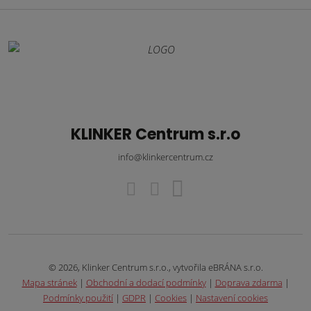
KLINKER Centrum s.r.o
info@klinkercentrum.cz
© 2026, Klinker Centrum s.r.o., vytvořila eBRÁNA s.r.o.
Mapa stránek
|
Obchodní a dodací podmínky
|
Doprava zdarma
|
Podmínky použití
|
GDPR
|
Cookies
|
Nastavení cookies