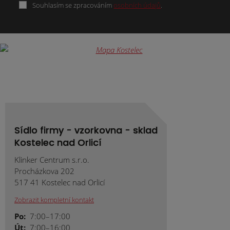
Souhlasím se zpracováním
osobních údajů
.
Formulář
se
nepodařilo
odeslat.
Sídlo firmy - vzorkovna - sklad
Kostelec nad Orlicí
Klinker Centrum s.r.o.
Procházkova 202
517 41 Kostelec nad Orlicí
Zobrazit kompletní kontakt
Po:
7:00–17:00
Út:
7:00–16:00