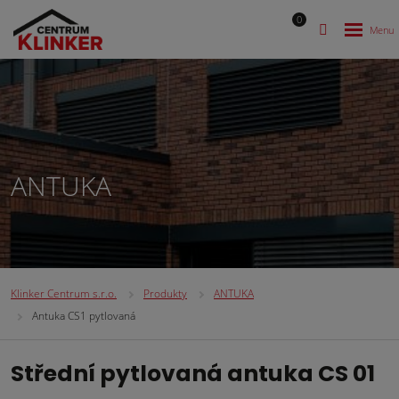
0
ANTUKA
Klinker Centrum s.r.o.
Produkty
ANTUKA
Antuka CS1 pytlovaná
Střední pytlovaná antuka CS 01