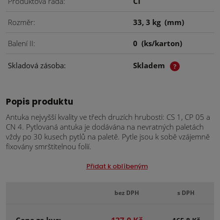
Produktová řada
CI
Rozměr
33, 3 kg
(mm)
Balení II
0
(ks/karton)
Skladová zásoba
Skladem
?
Popis produktu
Antuka nejvyšší kvality ve třech druzích hrubosti: CS 1, CP 05 a
CN 4. Pytlovaná antuka je dodávána na nevratných paletách
vždy po 30 kusech pytlů na paletě. Pytle jsou k sobě vzájemně
fixovány smrštitelnou folií.
Přidat k oblíbeným
bez DPH
s DPH