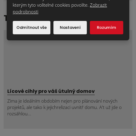
kterým tyto volitelné cookies povolíte.
Zobrazit
podrobnosti
TOP reference
Odmítnout vše
Nastavení
Rozumím
Lícové cihly pro váš útulný domov
Zima je ideálním obdobím nejen pro plánování nových
projektů, ale tako k jejichrelizaci uvnitř domu. A't už jde o
rozsáhlou...