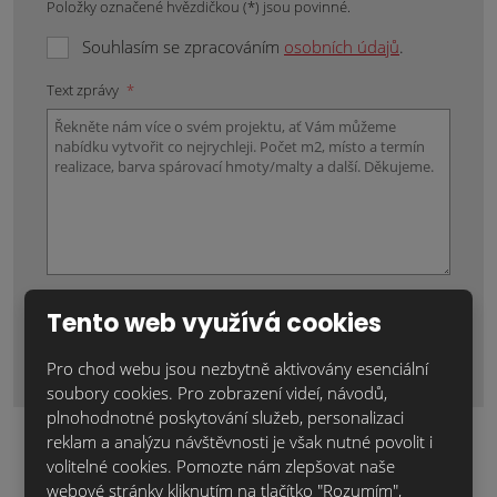
Položky označené hvězdičkou (*) jsou povinné.
Souhlasím se zpracováním
osobních údajů
.
Text zprávy
*
Tento web využívá cookies
Odeslat zprávu
Pro chod webu jsou nezbytně aktivovány esenciální
Formulář
soubory cookies. Pro zobrazení videí, návodů,
se
plnohodnotné poskytování služeb, personalizaci
nepodařilo
reklam a analýzu návštěvnosti je však nutné povolit i
odeslat.
volitelné cookies. Pomozte nám zlepšovat naše
webové stránky kliknutím na tlačítko "Rozumím",