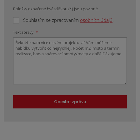
Položky označené hvězdičkou (*) jsou povinné.
Souhlasím se zpracováním
osobních údajů
.
Text zprávy
*
Odeslat zprávu
Formulář
se
nepodařilo
odeslat.