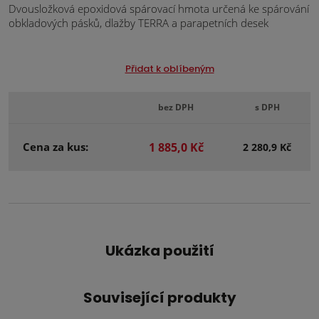
Dvousložková epoxidová spárovací hmota určená ke spárování
obkladových pásků, dlažby TERRA a parapetních desek
Přidat k oblíbeným
bez DPH
s DPH
Cena za kus:
1 885,0 Kč
2 280,9 Kč
Ukázka použití
Související produkty