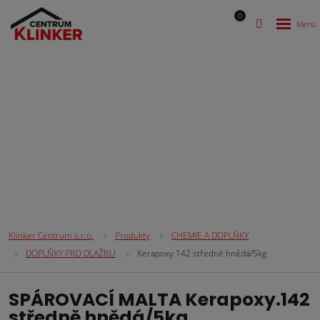
0
CHEMIE A DOPLŇKY
Klinker Centrum s.r.o.
Produkty
CHEMIE A DOPLŇKY
DOPLŇKY PRO DLAŽBU
Kerapoxy.142 středně hnědá/5kg
SPÁROVACÍ MALTA Kerapoxy.142
středně hnědá/5kg