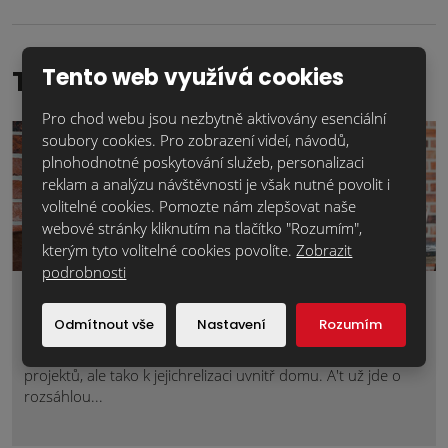
Tento web využívá cookies
TOP reference
Pro chod webu jsou nezbytně aktivovány esenciální
soubory cookies. Pro zobrazení videí, návodů,
plnohodnotné poskytování služeb, personalizaci
reklam a analýzu návštěvnosti je však nutné povolit i
volitelné cookies. Pomozte nám zlepšovat naše
webové stránky kliknutím na tlačítko "Rozumím",
kterým tyto volitelné cookies povolíte.
Zobrazit
podrobnosti
Lícové cihly pro váš útulný domov
Odmítnout vše
Nastavení
Rozumím
Zima je ideálním obdobím nejen pro plánování nových
projektů, ale tako k jejichrelizaci uvnitř domu. A't už jde o
rozsáhlou...