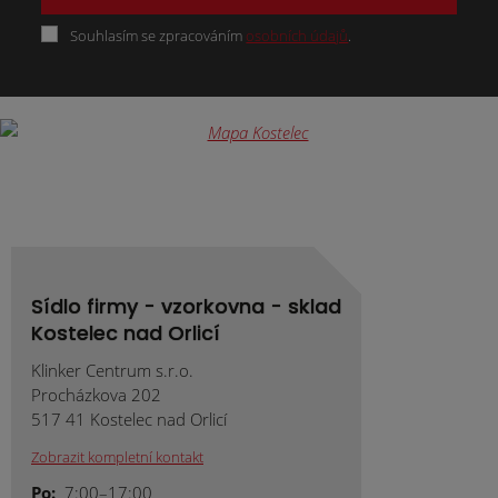
Souhlasím se zpracováním
osobních údajů
.
Formulář
se
nepodařilo
odeslat.
Sídlo firmy - vzorkovna - sklad
Kostelec nad Orlicí
Klinker Centrum s.r.o.
Procházkova 202
517 41 Kostelec nad Orlicí
Zobrazit kompletní kontakt
Po:
7:00–17:00