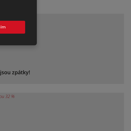
nker
mím
jsou zpátky!