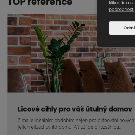
TOP reference
kliknutím na 
podrobnosti
Odmí
Lícové cihly pro váš útulný domov
Zima je ideálním obdobím nejen pro plánování nových p
jejichrelizaci uvnitř domu. A't už jde o rozsáhlou...