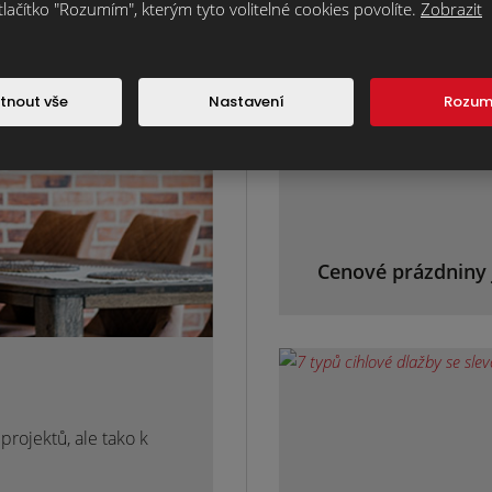
Magazín kli
tlačítko "Rozumím", kterým tyto volitelné cookies povolíte.
Zobrazit
tnout vše
Nastavení
Rozu
Cenové prázdniny 
rojektů, ale tako k