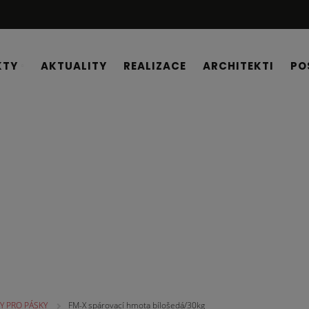
KTY
AKTUALITY
REALIZACE
ARCHITEKTI
PO
Y PRO PÁSKY
FM-X spárovací hmota bílošedá/30kg