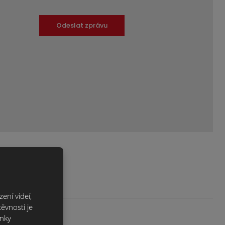
Odeslat zprávu
ení videí,
ěvnosti je
ánky