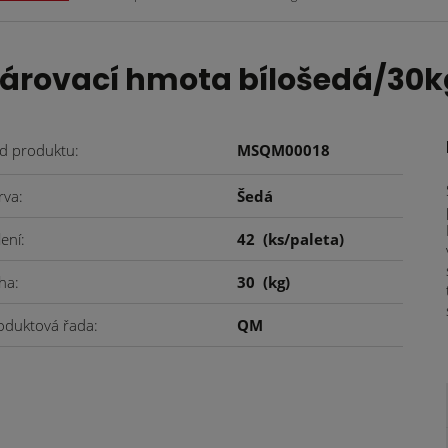
árovací hmota bílošedá/30k
d produktu
MSQM00018
rva
Šedá
lení
42
(ks/paleta)
ha
30
(kg)
oduktová řada
QM