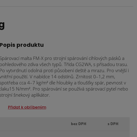
g
Popis produktu
Spárovací malta FM-X pro strojní spárování cihlových pásků a
pohledového zdiva všech typů. Třída CG2WA, s přísadou trasu.
Po vytvrdnutí odolná proti působení deště a mrazu. Pro vnější i
vnitřní použití. V nabídce 14 odstínů. Zrnitost 0–1,2 mm,
spotřeba cca 4–7 kg/m² dle hloubky a tloušťky spár, pevnost v
tlaku15 N/mm². Pro spárování se používá spárovací pytel nebo
strojní šnekový aplikátor.
Přidat k oblíbeným
bez DPH
s DPH