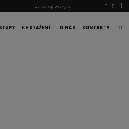
Oblíbené produkty
0
STUPY
KE STAŽENÍ
O NÁS
KONTAKTY