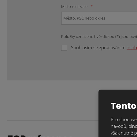
Místo realizace:
*
Položky označené hvězdičkou (*) jsou pov
Souhlasím se zpracováním
osob
Formulář
se
nepodařilo
odeslat.
Tento
Pro chod web
návodů, plno
však nutné p