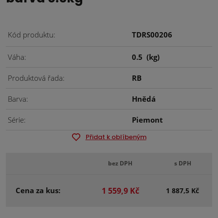
Kód produktu
TDRS00206
Váha
0.5
(kg)
Produktová řada
RB
Barva
Hnědá
Série
Piemont
Přidat k oblíbeným
bez DPH
s DPH
Cena za kus:
1 559,9 Kč
1 887,5 Kč