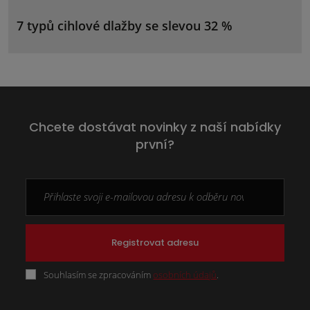
7 typů cihlové dlažby se slevou 32 %
Chcete dostávat novinky z naší nabídky
první?
Registrovat adresu
Souhlasím se zpracováním
osobních údajů
.
Formulář
se