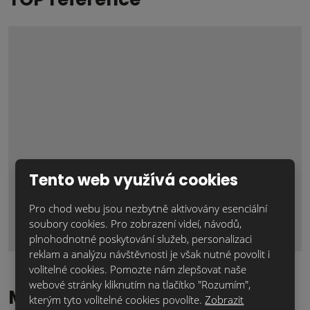
Lícové cihly pro váš útulný domov
Tento web využívá cookies
Zima je ideálním obdobím nejen pro plánování nových
projektů, ale tako k jejichrelizaci uvnitř domu. A't už jde o
Pro chod webu jsou nezbytně aktivovány esenciální
rozsáhlou...
soubory cookies. Pro zobrazení videí, návodů,
plnohodnotné poskytování služeb, personalizaci
reklam a analýzu návštěvnosti je však nutné povolit i
volitelné cookies. Pomozte nám zlepšovat naše
webové stránky kliknutím na tlačítko "Rozumím",
Magazín klinker
kterým tyto volitelné cookies povolíte.
Zobrazit