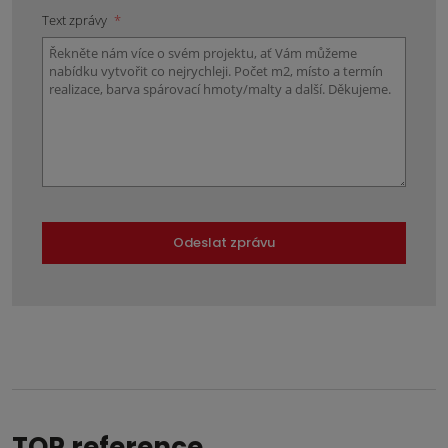
Text zprávy
*
Odeslat zprávu
Formulář
se
nepodařilo
odeslat.
TOP reference