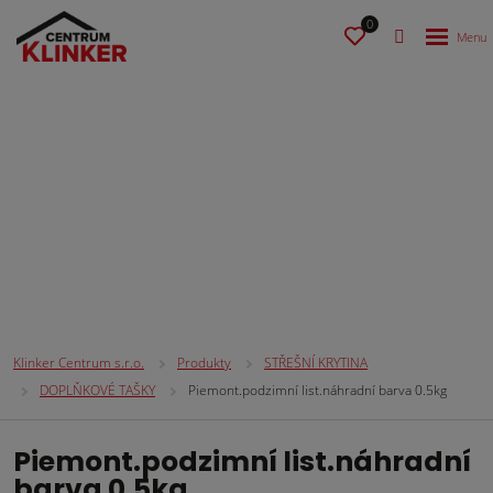
0
STŘEŠNÍ KRYTINA
Klinker Centrum s.r.o.
Produkty
STŘEŠNÍ KRYTINA
DOPLŇKOVÉ TAŠKY
Piemont.podzimní list.náhradní barva 0.5kg
Piemont.podzimní list.náhradní
barva 0.5kg