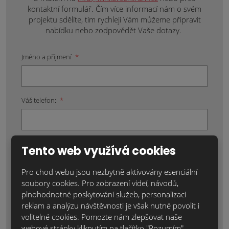
kontaktní formulář. Čím více informací nám o svém
projektu sdělíte, tím rychleji Vám můžeme připravit
nabídku nebo zodpovědět Vaše dotazy.
Jméno a příjmení
*
Váš telefon:
*
Váš e-mail:
*
Tento web využívá cookies
Pro chod webu jsou nezbytně aktivovány esenciální
soubory cookies. Pro zobrazení videí, návodů,
Místo realizace:
*
plnohodnotné poskytování služeb, personalizaci
reklam a analýzu návštěvnosti je však nutné povolit i
volitelné cookies. Pomozte nám zlepšovat naše
webové stránky kliknutím na tlačítko "Rozumím",