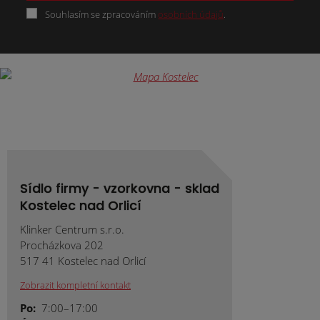
Souhlasím se zpracováním
osobních údajů
.
Formulář
se
nepodařilo
odeslat.
Sídlo firmy - vzorkovna - sklad
Kostelec nad Orlicí
Klinker Centrum s.r.o.
Procházkova 202
517 41 Kostelec nad Orlicí
Zobrazit kompletní kontakt
Po:
7:00–17:00