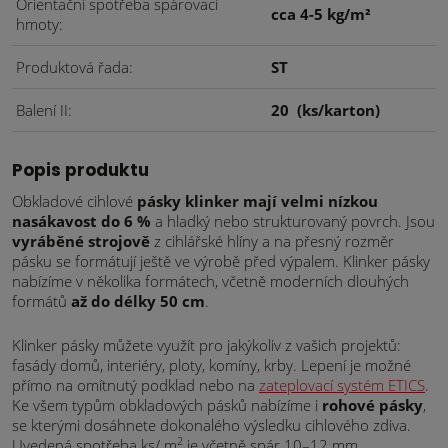
Orientační spotřeba spárovací
cca 4-5 kg/m²
hmoty
Produktová řada
ST
Balení II
20
(ks/karton)
Popis produktu
Obkladové cihlové
pásky klinker mají velmi nízkou
nasákavost do 6 %
a hladký nebo strukturovaný povrch. Jsou
vyráběné strojově
z cihlářské hlíny a na přesný rozměr
pásku se formátují ještě ve výrobě před výpalem. Klinker pásky
nabízíme v několika formátech, včetně moderních dlouhých
formátů
až do délky 50 cm
.
Klinker pásky můžete využít pro jakýkoliv z vašich projektů:
fasády domů, interiéry, ploty, komíny, krby. Lepení je možné
přímo na omítnutý podklad nebo na
zateplovací systém ETICS
.
Ke všem typům obkladových pásků nabízíme i
rohové pásky
,
se kterými dosáhnete dokonalého výsledku cihlového zdiva.
2
Uvedená spotřeba ks/ m
je včetně spár 10–12 mm.