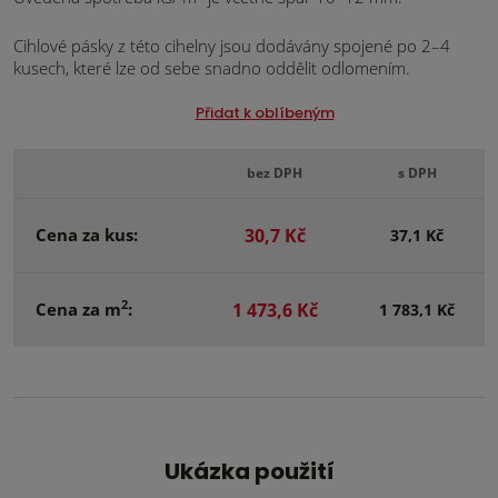
Cihlové pásky z této cihelny jsou dodávány spojené po 2–4
kusech, které lze od sebe snadno oddělit odlomením.
Přidat k oblíbeným
bez DPH
s DPH
Cena za kus:
30,7 Kč
37,1 Kč
2
Cena za m
:
1 473,6 Kč
1 783,1 Kč
Ukázka použití