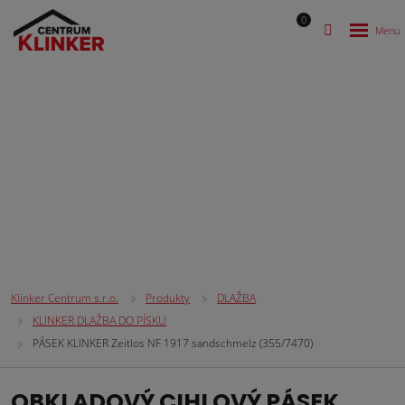
0
CIHLOVÉ OBKLADOVÉ PÁSKY
Klinker Centrum s.r.o.
Produkty
DLAŽBA
KLINKER DLAŽBA DO PÍSKU
PÁSEK KLINKER Zeitlos NF 1917 sandschmelz (355/7470)
OBKLADOVÝ CIHLOVÝ PÁSEK