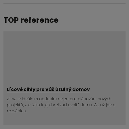
TOP reference
Lícové cihly pro váš útulný domov
Zima je ideálním obdobím nejen pro plánování nových
projektů, ale tako k jejichrelizaci uvnitř domu. A't už jde o
rozsáhlou...