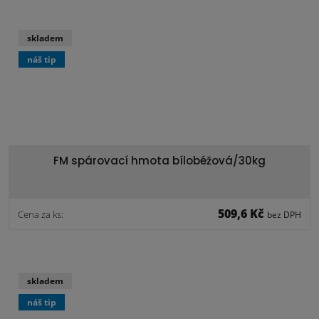
skladem
náš tip
FM spárovací hmota bílobéžová/30kg
509,6 Kč
Cena za ks:
bez DPH
skladem
náš tip