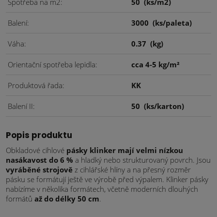
Spotřeba na m2
50
(ks/m2)
Balení
3000
(ks/paleta)
Váha
0.37
(kg)
Orientační spotřeba lepidla
cca 4-5 kg/m²
Produktová řada
KK
Balení II
50
(ks/karton)
Popis produktu
Obkladové cihlové
pásky klinker mají velmi nízkou
nasákavost do 6 %
a hladký nebo strukturovaný povrch. Jsou
vyráběné strojově
z cihlářské hlíny a na přesný rozměr
pásku se formátují ještě ve výrobě před výpalem. Klinker pásky
nabízíme v několika formátech, včetně moderních dlouhých
formátů
až do délky 50 cm
.