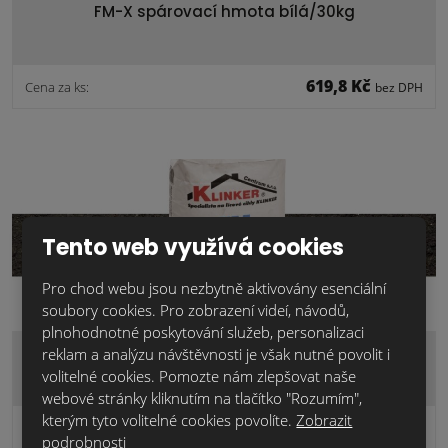
FM-X spárovací hmota bílá/30kg
619,8 Kč
Cena za ks:
bez DPH
Tento web využívá cookies
Pro chod webu jsou nezbytně aktivovány esenciální
soubory cookies. Pro zobrazení videí, návodů,
plnohodnotné poskytování služeb, personalizaci
FM-X spárovací hmota antracitová/30kg
reklam a analýzu návštěvnosti je však nutné povolit i
volitelné cookies. Pomozte nám zlepšovat naše
webové stránky kliknutím na tlačítko "Rozumím",
kterým tyto volitelné cookies povolíte.
Zobrazit
478,4 Kč
Cena za ks:
bez DPH
podrobnosti