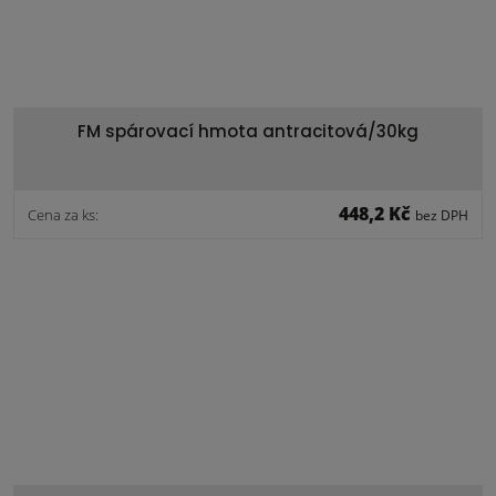
FM spárovací hmota antracitová/30kg
448,2 Kč
Cena za ks:
bez DPH