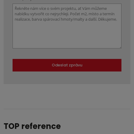
Odeslat zprávu
Formulář
se
nepodařilo
odeslat.
TOP reference