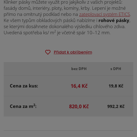
Klinker pásky můžete využít pro jakýkoliv z vašich projektů:
fasády domů, interiéry, ploty, komíny, krby. Lepení je možné
přímo na omítnutý podklad nebo na
zateplovací systém ETICS
.
Ke všem typům obkladových pásků nabízíme i
rohové pásky
,
se kterými dosáhnete dokonalého výsledku cihlového zdiva.
2
Uvedená spotřeba ks/ m
je včetně spár 10–12 mm.
Přidat k oblíbeným
bez DPH
s DPH
Cena za kus:
16,4 Kč
19,8 Kč
2
Cena za m
:
820,0 Kč
992,2 Kč