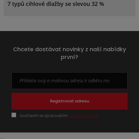
7 typů cihlové dlažby se slevou 32 %
Chcete dostávat novinky z naší nabídky
první?
Registrovat adresu
Souhlasím se zpracováním
osobních údajů
.
Formulář
se
nepodařilo