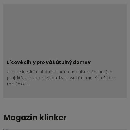
Lícové cihly pro váš útulný domov
Zima je ideálním obdobím nejen pro plánování nových
projektů, ale tako k jejichrelizaci uvnitř domu. A't už jde o
rozsáhlou...
Magazín klinker