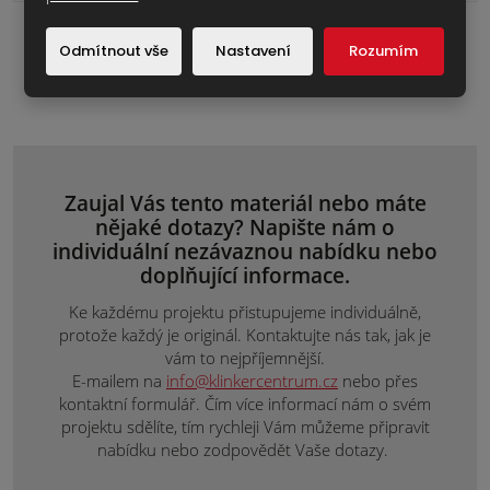
Soubory ke stažení:
Odmítnout vše
Nastavení
Rozumím
Prohlášení o vlastnostech
163.17 KB
Zaujal Vás tento materiál nebo máte
nějaké dotazy? Napište nám o
individuální nezávaznou nabídku nebo
doplňující informace.
Ke každému projektu přistupujeme individuálně,
protože každý je originál. Kontaktujte nás tak, jak je
vám to nejpříjemnější.
E-mailem na
info@klinkercentrum.cz
nebo přes
kontaktní formulář. Čím více informací nám o svém
projektu sdělíte, tím rychleji Vám můžeme připravit
nabídku nebo zodpovědět Vaše dotazy.