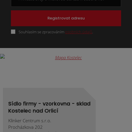
Registrovat adresu
Souhlasím se zpracováním
osobních údajů
.
Formulář
se
nepodařilo
odeslat.
Sídlo firmy - vzorkovna - sklad
Kostelec nad Orlicí
Klinker Centrum s.r.o.
Procházkova 202