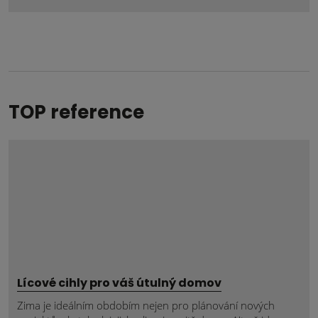
se
nepodařilo
odeslat.
TOP reference
Lícové cihly pro váš útulný domov
Zima je ideálním obdobím nejen pro plánování nových