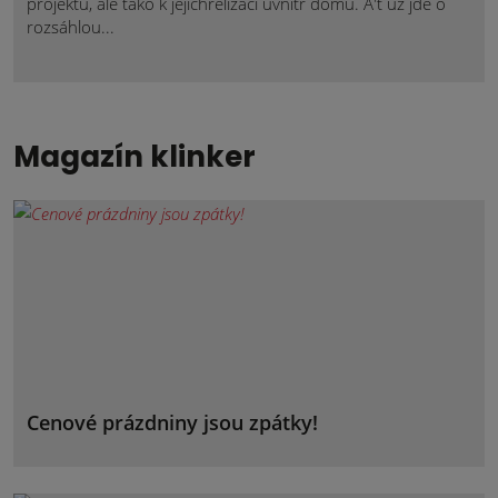
projektů, ale tako k jejichrelizaci uvnitř domu. A't už jde o
rozsáhlou...
Magazín klinker
Cenové prázdniny jsou zpátky!