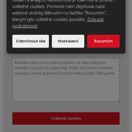
Místo realizace:
*
volitelné cookies. Pomozte nám zlepšovat naše
webové stránky kliknutím na tlačítko "Rozumím",
kterým tyto volitelné cookies povolíte.
Zobrazit
podrobnosti
Položky označené hvězdičkou (*) jsou povinné.
Odmítnout vše
Nastavení
Rozumím
Souhlasím se zpracováním
osobních údajů
.
Text zprávy
*
Odeslat zprávu
Formulář