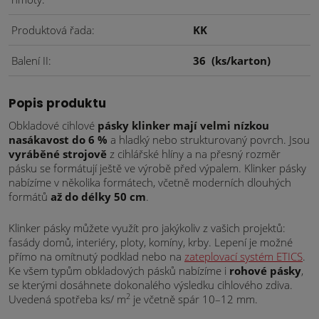
Produktová řada
KK
Balení II
36
(ks/karton)
Popis produktu
Obkladové cihlové
pásky klinker mají velmi nízkou
nasákavost do 6 %
a hladký nebo strukturovaný povrch. Jsou
vyráběné strojově
z cihlářské hlíny a na přesný rozměr
pásku se formátují ještě ve výrobě před výpalem. Klinker pásky
nabízíme v několika formátech, včetně moderních dlouhých
formátů
až do délky 50 cm
.
Klinker pásky můžete využít pro jakýkoliv z vašich projektů:
fasády domů, interiéry, ploty, komíny, krby. Lepení je možné
přímo na omítnutý podklad nebo na
zateplovací systém ETICS
.
Ke všem typům obkladových pásků nabízíme i
rohové pásky
,
se kterými dosáhnete dokonalého výsledku cihlového zdiva.
2
Uvedená spotřeba ks/ m
je včetně spár 10–12 mm.