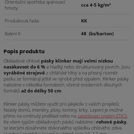
Orientační spotřeba spárovací
cca 4-5 kg/m²
hmoty
Produktová řada
KK
Balení II
48
(ks/karton)
Popis produktu
Obkladové cihlové
pásky klinker mají velmi nízkou
nasákavost do 6 %
a hladký nebo strukturovaný povrch. Jsou
vyráběné strojově
z cihlářské hlíny a na přesný rozměr
pásku se formátují ještě ve výrobě před výpalem. Klinker pásky
nabízíme v několika formátech, včetně moderních dlouhých
formátů
až do délky 50 cm
.
Klinker pásky můžete využít pro jakýkoliv z vašich projektů:
fasády domů, interiéry, ploty, komíny, krby. Lepení je možné
přímo na omítnutý podklad nebo na
zateplovací systém ETICS
.
Ke všem typům obkladových pásků nabízíme i
rohové pásky
,
se kterými dosáhnete dokonalého výsledku cihlového zdiva.
2
Uvedená spotřeba ks/ m
je včetně spár 10–12 mm.