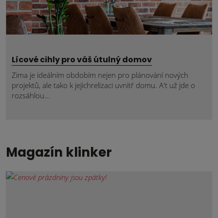
Lícové cihly pro váš útulný domov
Zima je ideálním obdobím nejen pro plánování nových
projektů, ale tako k jejichrelizaci uvnitř domu. A't už jde o
rozsáhlou...
Magazín klinker