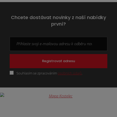
Chcete dostávat novinky z naší nabídky
první?
Registrovat adresu
Souhlasím se zpracováním
osobních údajů
.
Formulář
se
nepodařilo
odeslat.