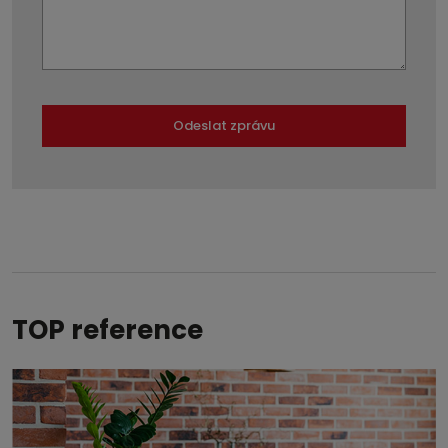
Odeslat zprávu
Formulář
se
nepodařilo
odeslat.
TOP reference