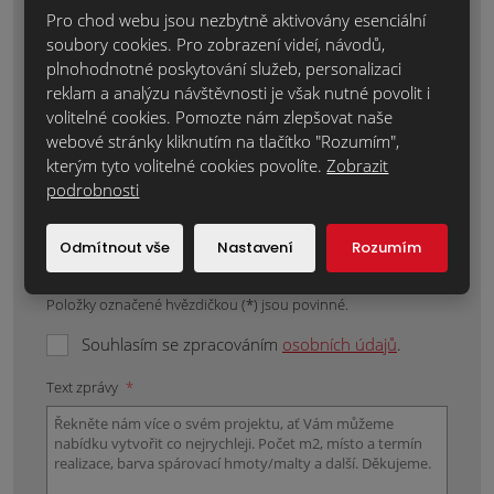
Váš telefon:
*
Pro chod webu jsou nezbytně aktivovány esenciální
soubory cookies. Pro zobrazení videí, návodů,
plnohodnotné poskytování služeb, personalizaci
reklam a analýzu návštěvnosti je však nutné povolit i
Váš e-mail:
*
volitelné cookies. Pomozte nám zlepšovat naše
webové stránky kliknutím na tlačítko "Rozumím",
kterým tyto volitelné cookies povolíte.
Zobrazit
podrobnosti
Místo realizace:
*
Odmítnout vše
Nastavení
Rozumím
Položky označené hvězdičkou (*) jsou povinné.
Souhlasím se zpracováním
osobních údajů
.
Text zprávy
*