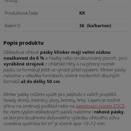
hmoty
Produktová řada
KK
Balení II
36
(ks/karton)
Popis produktu
Obkladové cihlové
pásky klinker mají velmi nízkou
nasákavost do 6 %
a hladký nebo strukturovaný povrch. Jsou
vyráběné strojově
z cihlářské hlíny a na přesný rozměr
pásku se formátují ještě ve výrobě před výpalem. Klinker pásky
nabízíme v několika formátech, včetně moderních dlouhých
formátů
až do délky 50 cm
.
Klinker pásky můžete využít pro jakýkoliv z vašich projektů:
fasády domů, interiéry, ploty, komíny, krby. Lepení je možné
přímo na omítnutý podklad nebo na
zateplovací systém ETICS
.
Ke všem typům obkladových pásků nabízíme i
rohové pásky
,
se kterými dosáhnete dokonalého výsledku cihlového zdiva.
2
Uvedená spotřeba ks/ m
je včetně spár 10–12 mm.