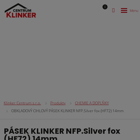
0
CIHLOVÉ OBKLADOVÉ PÁSKY
Klinker Centrum s.r.o.
Produkty
CHEMIE A DOPLŇKY
OBKLADOVÝ CIHLOVÝ PÁSEK KLINKER NFP.Silver fox (HF72) 14mm
PÁSEK KLINKER NFP.Silver fox
(HF72) 14mm