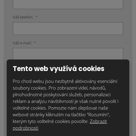
Váš telefon:
*
Váš e-mail:
*
Tento web využívá cookies
Místo realizace:
*
Pro chod webu jsou nezbytně aktivovány esenciální
soubory cookies. Pro zobrazení videí, návodů,
plnohodnotné poskytování služeb, personalizaci
Položky označené hvězdičkou (*) jsou povinné.
reklam a analýzu návštěvnosti je však nutné povolit i
volitelné cookies. Pomozte nám zlepšovat naše
Souhlasím se zpracováním
osobních údajů
.
webové stránky kliknutím na tlačítko "Rozumím",
kterým tyto volitelné cookies povolíte.
Zobrazit
Text zprávy
*
podrobnosti