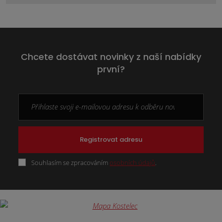
Chcete dostávat novinky z naší nabídky
první?
Registrovat adresu
Souhlasím se zpracováním
osobních údajů
.
Formulář
se
nepodařilo
odeslat.