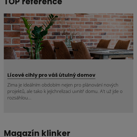
TOP reference
Lícové cihly pro váš útulný domov
Zima je ideálním obdobím nejen pro plánování nových
projektů, ale tako k jejichrelizaci uvnitř domu. A't už jde o
rozsáhlou...
Magazín klinker