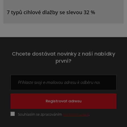
7 typů cihlové dlažby se slevou 32 %
Chcete dostávat novinky z naší nabídky
první?
Registrovat adresu
Souhlasím se zpracováním
osobních údajů
.
Formulář
se