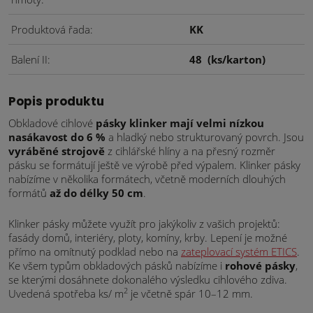
Produktová řada
KK
Balení II
48
(ks/karton)
Popis produktu
Obkladové cihlové
pásky klinker mají velmi nízkou
nasákavost do 6 %
a hladký nebo strukturovaný povrch. Jsou
vyráběné strojově
z cihlářské hlíny a na přesný rozměr
pásku se formátují ještě ve výrobě před výpalem. Klinker pásky
nabízíme v několika formátech, včetně moderních dlouhých
formátů
až do délky 50 cm
.
Klinker pásky můžete využít pro jakýkoliv z vašich projektů:
fasády domů, interiéry, ploty, komíny, krby. Lepení je možné
přímo na omítnutý podklad nebo na
zateplovací systém ETICS
.
Ke všem typům obkladových pásků nabízíme i
rohové pásky
,
se kterými dosáhnete dokonalého výsledku cihlového zdiva.
2
Uvedená spotřeba ks/ m
je včetně spár 10–12 mm.