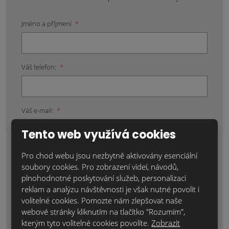
Jméno a příjmení
*
Váš telefon:
*
Váš e-mail:
*
Tento web využívá cookies
Místo realizace:
*
Pro chod webu jsou nezbytně aktivovány esenciální
soubory cookies. Pro zobrazení videí, návodů,
plnohodnotné poskytování služeb, personalizaci
reklam a analýzu návštěvnosti je však nutné povolit i
volitelné cookies. Pomozte nám zlepšovat naše
Položky označené hvězdičkou (*) jsou povinné.
webové stránky kliknutím na tlačítko "Rozumím",
Souhlasím se zpracováním
osobních údajů
.
kterým tyto volitelné cookies povolíte.
Zobrazit