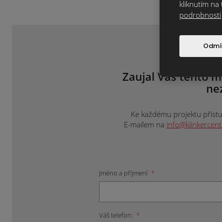
kliknutím na 
podrobnosti
Odmí
Zaujal Vás tento m
ne
Ke každému projektu přistup
E-mailem na
info@klinkercen
Jméno a příjmení
*
Váš telefon:
*