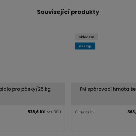
Související produkty
skladem
náš tip
epidlo pro pásky/25 kg
FM spárovací hmota š
535,6 Kč
368
Cena za ks:
bez DPH