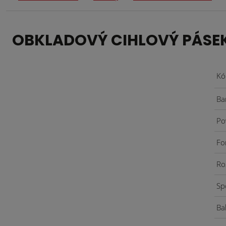
OBKLADOVÝ CIHLOVÝ PÁSEK K
Kó
Ba
Po
Fo
Ro
Sp
Ba