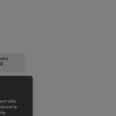
mota
kg
,4 Kč
bez DPH
ení videí,
ěvnosti je
ánky