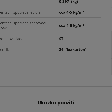
ha
0.397
(kg)
ientační spotřeba lepidla
cca 4-5 kg/m²
ientační spotřeba spárovací
cca 4-5 kg/m²
oty
oduktová řada
ST
ení II
26
(ks/karton)
Ukázka použití