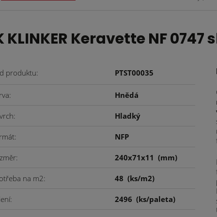
LINKER Keravette NF 0747 sh
d produktu
PTST00035
rva
Hnědá
vrch
Hladký
rmát
NFP
změr
240x71x11
(mm)
otřeba na m2
48
(ks/m2)
lení
2496
(ks/paleta)