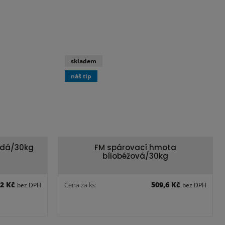
skladem
náš tip
edá/30kg
FM spárovací hmota
bílobéžová/30kg
,2 Kč
509,6 Kč
Cena za ks:
bez DPH
bez DPH