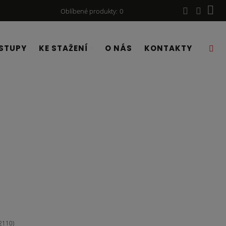
Oblíbené produkty
0
STUPY
KE STAŽENÍ
O NÁS
KONTAKTY
2110)