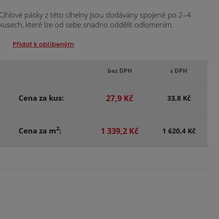
Cihlové pásky z této cihelny jsou dodávány spojené po 2–4
kusech, které lze od sebe snadno oddělit odlomením.
Přidat k oblíbeným
bez DPH
s DPH
Cena za kus:
27,9 Kč
33,8 Kč
2
Cena za m
:
1 339,2 Kč
1 620,4 Kč