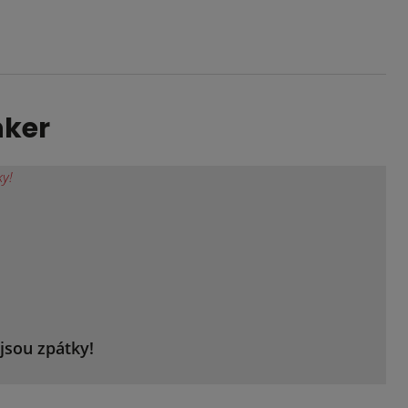
nker
jsou zpátky!