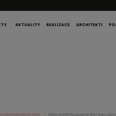
KTY
AKTUALITY
REALIZACE
ARCHITEKTI
PO
É PÁSKY
KLINKER OBKLADOVÉ PÁSKY
PÁSEK KLINKER Keravette NF 0747 sherry (825/