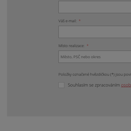
Váš e-mail:
*
Místo realizace:
*
Položky označené hvězdičkou (*) jsou pov
Souhlasím se zpracováním
osob
Formulář
se
nepodařilo
odeslat.