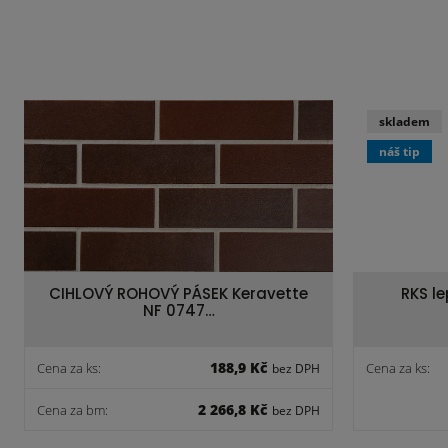
skladem
náš tip
CIHLOVÝ ROHOVÝ PÁSEK Keravette
RKS l
NF 0747…
188,9 Kč
Cena za ks:
Cena za ks:
bez DPH
2 266,8 Kč
Cena za bm:
bez DPH