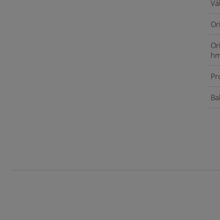
Vá
Or
Or
hm
Pr
Bal