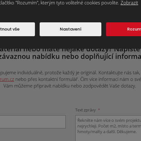
tlačítko "Rozumím", kterým tyto volitelné cookies povolíte.
Zobrazit
tnout vše
Nastavení
Rozu
ateriál nebo máte nějaké dotazy? Napište
závaznou nabídku nebo doplňující informa
ujeme individuálně, protože každý je originál. Kontaktujte nás tak, j
trum.cz
nebo přes kontaktní formulář. Čím více informací nám o svém 
Vám můžeme připravit nabídku nebo zodpovědět Vaše dotazy.
Text zprávy
*