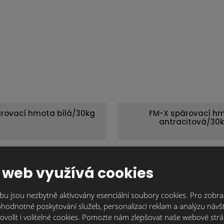
rovací hmota bílá/30kg
FM-X spárovací h
antracitová/30
619,8 Kč
478
Cena za ks:
bez DPH
 web využívá cookies
u jsou nezbytně aktivovány esenciální soubory cookies. Pro zobraz
hodnotné poskytování služeb, personalizaci reklam a analýzu návšt
ostech
81.30 KB
ovolit i volitelné cookies. Pomozte nám zlepšovat naše webové str