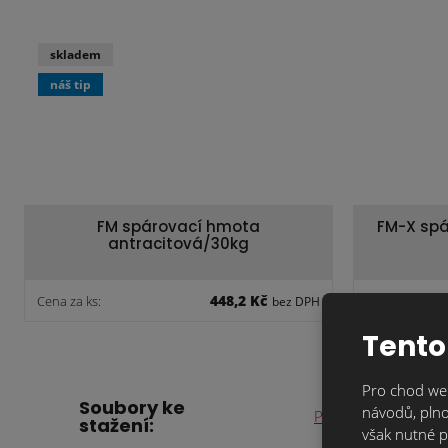
skladem
náš tip
FM spárovací hmota
FM-X spá
antracitová/30kg
448,2 Kč
Cena za ks:
Cena za ks:
bez DPH
Tento
Pro chod web
Soubory ke
návodů, plno
Prohlášení o vlastn
stažení:
však nutné p