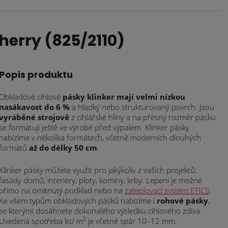
erry (825/2110)
Popis produktu
Obkladové cihlové
pásky klinker mají velmi nízkou
nasákavost do 6 %
a hladký nebo strukturovaný povrch. Jsou
vyráběné strojově
z cihlářské hlíny a na přesný rozměr pásku
se formátují ještě ve výrobě před výpalem. Klinker pásky
nabízíme v několika formátech, včetně moderních dlouhých
formátů
až do délky 50 cm
.
Klinker pásky můžete využít pro jakýkoliv z vašich projektů:
fasády domů, interiéry, ploty, komíny, krby. Lepení je možné
přímo na omítnutý podklad nebo na
zateplovací systém ETICS
.
Ke všem typům obkladových pásků nabízíme i
rohové pásky
,
se kterými dosáhnete dokonalého výsledku cihlového zdiva.
2
Uvedená spotřeba ks/ m
je včetně spár 10–12 mm.