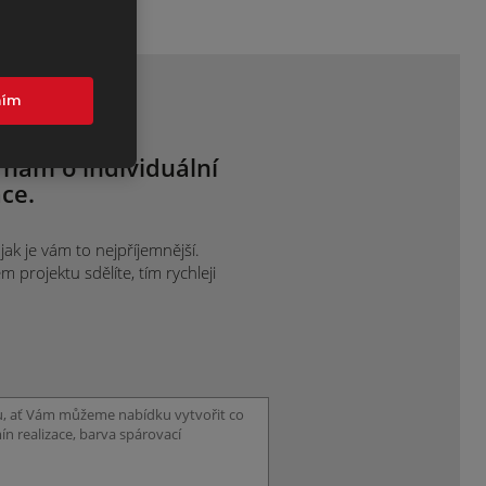
mím
 nám o individuální
ce.
ak je vám to nejpříjemnější.
projektu sdělíte, tím rychleji