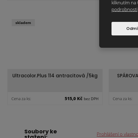
kliknutím na 
podrobnosti
skladem
skladem
Odmí
Ultracolor.Plus 114 antracitová /5kg
SPÁROVAC
515,0 Kč
Cena za ks:
Cena za ks:
bez DPH
Soubory ke
Prohlášení o vlastn
stažení: