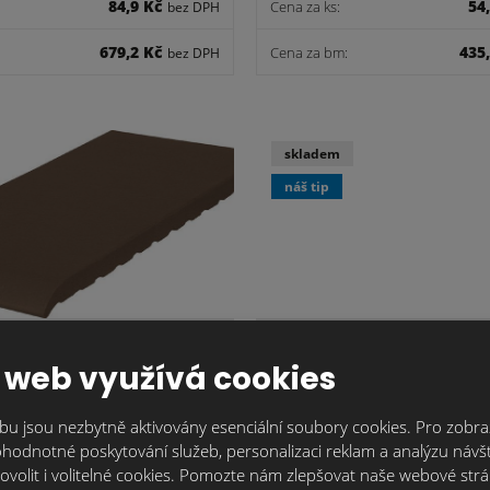
84,9 Kč
54
Cena za ks:
bez DPH
679,2 Kč
435
Cena za bm:
bez DPH
skladem
náš tip
í deska 150x120x15 hnědá
Keraflex EXTRA S1/2
 web využívá cookies
43,5 Kč
487
Cena za ks:
bez DPH
u jsou nezbytně aktivovány esenciální soubory cookies. Pro zobraz
hodnotné poskytování služeb, personalizaci reklam a analýzu návšt
348,0 Kč
bez DPH
ovolit i volitelné cookies. Pomozte nám zlepšovat naše webové str