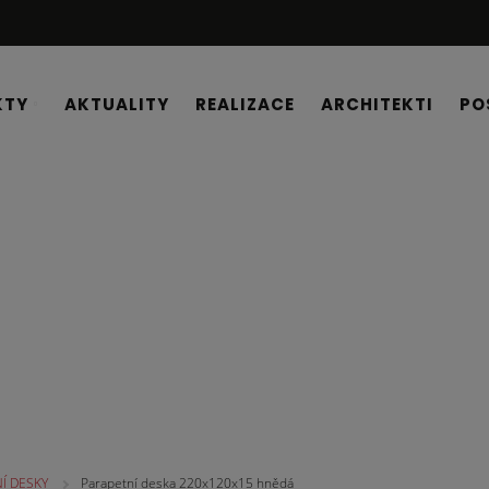
KTY
AKTUALITY
REALIZACE
ARCHITEKTI
PO
Í DESKY
Parapetní deska 220x120x15 hnědá