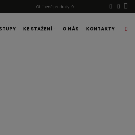
Oblíbené produkty
0
STUPY
KE STAŽENÍ
O NÁS
KONTAKTY