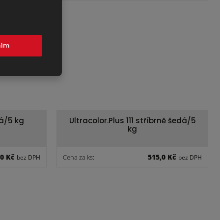
mím
lá/5 kg
Ultracolor.Plus 111 stříbrně šedá/5
kg
,0 Kč
515,0 Kč
Cena za ks:
bez DPH
bez DPH