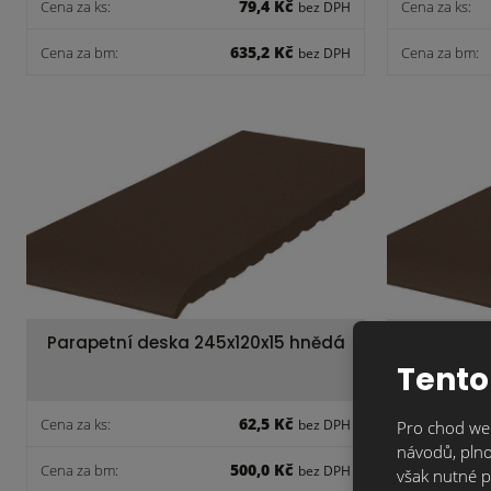
79,4 Kč
Cena za ks:
Cena za ks:
bez DPH
635,2 Kč
Cena za bm:
Cena za bm:
bez DPH
Parapetní deska 245x120x15 hnědá
Parapetn
Tento
62,5 Kč
Cena za ks:
Cena za ks:
bez DPH
Pro chod web
návodů, plno
500,0 Kč
Cena za bm:
Cena za bm:
bez DPH
však nutné p