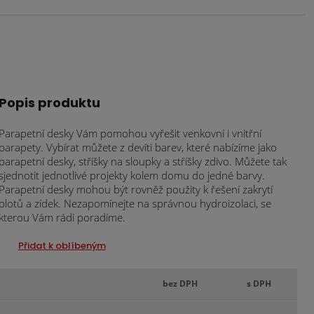
Popis produktu
Parapetní desky Vám pomohou vyřešit venkovní i vnitřní
parapety. Vybírat můžete z devíti barev, které nabízíme jako
parapetní desky, stříšky na sloupky a stříšky zdivo. Můžete tak
sjednotit jednotlivé projekty kolem domu do jedné barvy.
Parapetní desky mohou být rovněž použity k řešení zakrytí
plotů a zídek. Nezapomínejte na správnou hydroizolaci, se
kterou Vám rádi poradíme.
Přidat k oblíbeným
bez DPH
s DPH