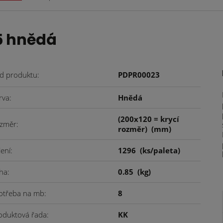
5 hnědá
d produktu
PDPR00023
rva
Hnědá
(200x120 = krycí
změr
rozměr)
(mm)
lení
1296
(ks/paleta)
ha
0.85
(kg)
otřeba na mb
8
oduktová řada
KK