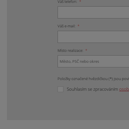
Váš telefon:
*
Váš e-mail:
*
Místo realizace:
*
Položky označené hvězdičkou (*) jsou pov
Souhlasím se zpracováním
osob
Formulář
se
nepodařilo
odeslat.