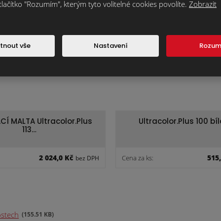
tlačítko "Rozumím", kterým tyto volitelné cookies povolíte.
Zobrazit
tnout vše
Nastavení
Rozu
Í MALTA Ultracolor.Plus
Ultracolor.Plus 100 bí
113…
2 024,0 Kč
515
Cena za ks:
bez DPH
ostech
155.51 KB