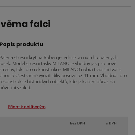
dvěma falci
Popis produktu
Pálená střešní krytina Röben je jedničkou na trhu pálených
tašek. Model střešní tašky MILANO je vhodný jak pro nové
střechy, tak i pro rekonstrukce. MILANO nabízí tradiční tvar s
vlnou a všestranné využití díky posuvu až 41 mm. Vhodná i pro
rekonstrukce historických objektů, kde je kladen důraz na
původní vzhled.
Přidat k oblíbeným
bez DPH
s DPH