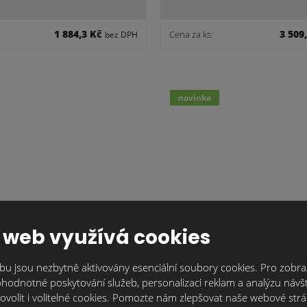
1 884,3 Kč
3 509
Cena za ks:
bez DPH
novinka
ENÁ STŘEŠNÍ TAŠKA
PÁLENÁ STŘEŠNÍ TA
Milano.režná…
Milano.režná…
 web využívá cookies
920,2 Kč
764
u jsou nezbytně aktivovány esenciální soubory cookies. Pro zobraz
Cena za ks:
bez DPH
hodnotné poskytování služeb, personalizaci reklam a analýzu návšt
ovolit i volitelné cookies. Pomozte nám zlepšovat naše webové str