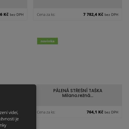
,6 Kč
7 782,4 Kč
Cena za ks:
bez DPH
bez DPH
novinka
ŠKA
PÁLENÁ STŘEŠNÍ TAŠKA
Milano.režná…
,1 Kč
764,1 Kč
ení videí,
Cena za ks:
bez DPH
bez DPH
ěvnosti je
ánky