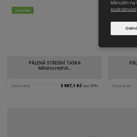
kliknutím na 
podrobnosti
novinka
novinka
Odmí
PÁLENÁ STŘEŠNÍ TAŠKA
PÁL
Milano.režná…
3 987,1 Kč
Cena za ks:
Cena za ks:
bez DPH