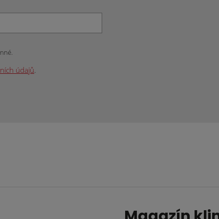
inné.
ních údajů
.
Magazín kli