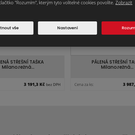
tlačítko "Rozumím", kterým tyto volitelné cookies povolíte.
Zobrazit
novinka
tnout vše
Nastavení
Rozu
ENÁ STŘEŠNÍ TAŠKA
PÁLENÁ STŘEŠNÍ TA
Milano.režná…
Milano.režná…
3 191,3 Kč
3 987
Cena za ks:
bez DPH