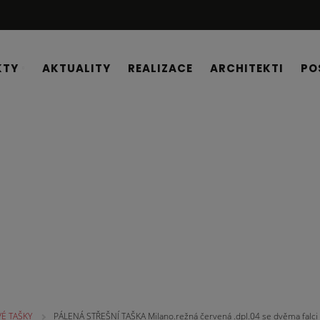
KTY
AKTUALITY
REALIZACE
ARCHITEKTI
PO
É TAŠKY
PÁLENÁ STŘEŠNÍ TAŠKA Milano.režná červená .dpl.04 se dvěma falci