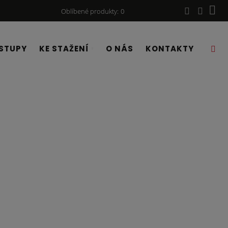
Oblíbené produkty
0
STUPY
KE STAŽENÍ
O NÁS
KONTAKTY