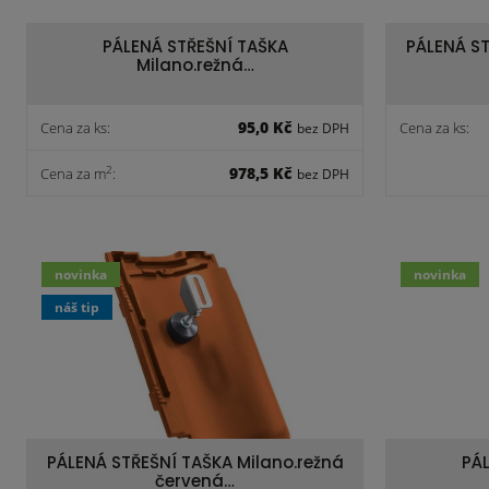
PÁLENÁ STŘEŠNÍ TAŠKA
PÁLENÁ ST
Milano.režná…
95,0 Kč
Cena za ks:
Cena za ks:
bez DPH
978,5 Kč
2
Cena za m
:
bez DPH
novinka
novinka
náš tip
PÁLENÁ STŘEŠNÍ TAŠKA Milano.režná
PÁL
červená…