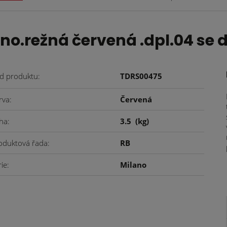
o.režná červená .dpl.04 se 
d produktu
TDRS00475
rva
Červená
ha
3.5
(kg)
oduktová řada
RB
rie
Milano