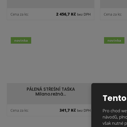
2 456,7 Kč
Cena za ks:
Cena za ks:
bez DPH
novinka
novinka
PÁLENÁ STŘEŠNÍ TAŠKA
PÁL
Milano.režná…
Tento
341,7 Kč
Cena za ks:
Pro chod web
Cena za ks:
bez DPH
návodů, plno
však nutné p