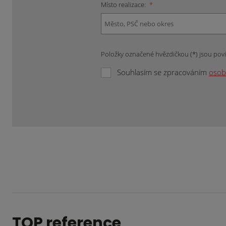
Místo realizace:
*
Položky označené hvězdičkou (*) jsou pov
Souhlasím se zpracováním
osob
Formulář
se
nepodařilo
odeslat.
TOP reference