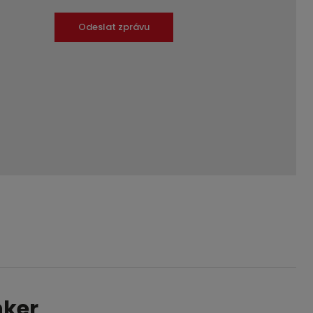
Odeslat zprávu
nker