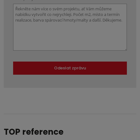
Odeslat zprávu
Formulář
se
nepodařilo
odeslat.
TOP reference