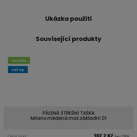
Ukázka použití
Související produkty
novinka
náš tip
PÁLENÁ STŘEŠNÍ TAŠKA
Milano.měděná.mat.základní 01
102,2 Kč
Cena za ks:
bez DPH