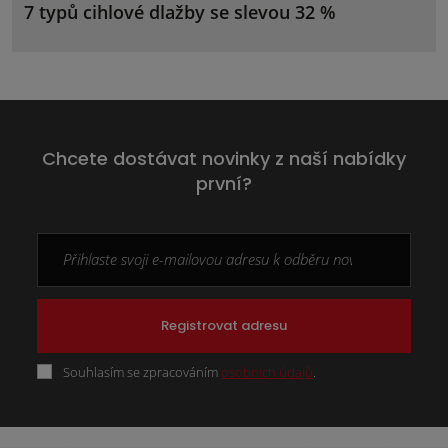
7 typů cihlové dlažby se slevou 32 %
Chcete dostávat novinky z naší nabídky
první?
Registrovat adresu
Souhlasím se zpracováním
osobních údajů
.
Formulář
se
nepodařilo