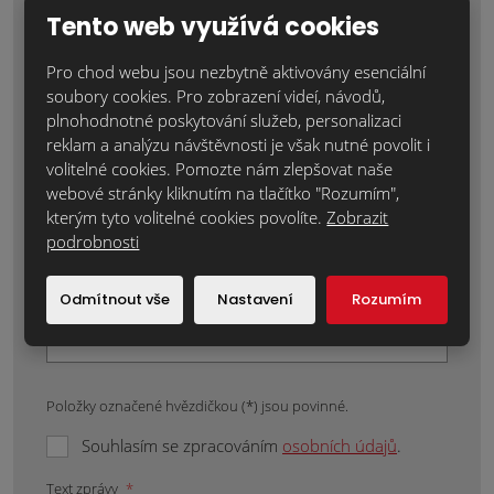
Jméno a příjmení
*
Tento web využívá cookies
Pro chod webu jsou nezbytně aktivovány esenciální
soubory cookies. Pro zobrazení videí, návodů,
Váš telefon:
*
plnohodnotné poskytování služeb, personalizaci
reklam a analýzu návštěvnosti je však nutné povolit i
volitelné cookies. Pomozte nám zlepšovat naše
webové stránky kliknutím na tlačítko "Rozumím",
Váš e-mail:
*
kterým tyto volitelné cookies povolíte.
Zobrazit
podrobnosti
Místo realizace:
*
Odmítnout vše
Nastavení
Rozumím
Položky označené hvězdičkou (*) jsou povinné.
Souhlasím se zpracováním
osobních údajů
.
Text zprávy
*