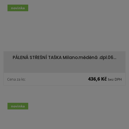
novinka
PÁLENÁ STŘEŠNÍ TAŠKA Milano.měděná .dpl.06…
436,6 Kč
Cena za ks:
bez DPH
novinka