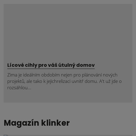
Lícové cihly pro váš útulný domov
Zima je ideálním obdobím nejen pro plánování nových
projektů, ale tako k jejichrelizaci uvnitř domu. A't už jde o
rozsáhlou...
Magazín klinker