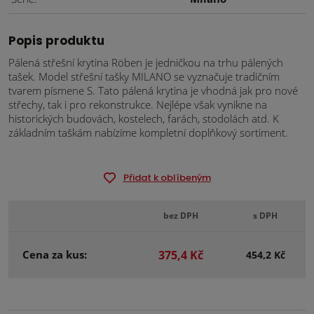
Popis produktu
Pálená střešní krytina Röben je jedničkou na trhu pálených
tašek. Model střešní tašky MILANO se vyznačuje tradičním
tvarem písmene S. Tato pálená krytina je vhodná jak pro nové
střechy, tak i pro rekonstrukce. Nejlépe však vynikne na
historických budovách, kostelech, farách, stodolách atd. K
základním taškám nabízíme kompletní doplňkový sortiment.
Přidat k oblíbeným
bez DPH
s DPH
Cena za kus:
375,4 Kč
454,2 Kč