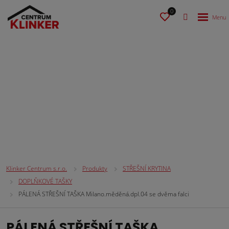
0
STŘEŠNÍ KRYTINA
Klinker Centrum s.r.o.
Produkty
STŘEŠNÍ KRYTINA
DOPLŇKOVÉ TAŠKY
PÁLENÁ STŘEŠNÍ TAŠKA Milano.měděná.dpl.04 se dvěma falci
PÁLENÁ STŘEŠNÍ TAŠKA