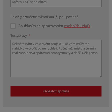
Položky označené hvězdičkou (*) jsou povinné.
Souhlasím se zpracováním
osobních údajů
.
Text zprávy
*
Odeslat zprávu
Formulář
se
nepodařilo