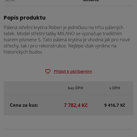
Popis produktu
Pálená střešní krytina Röben je jedničkou na trhu pálených
tašek. Model střešní tašky MILANO se vyznačuje tradičním
tvarem písmene S. Tato pálená krytina je vhodná jak pro nové
střechy, tak i pro rekonstrukce. Nejlépe však vynikne na
historických budov
Přidat k oblíbeným
bez DPH
s DPH
Cena za kus:
7 782,4 Kč
9 416,7 Kč