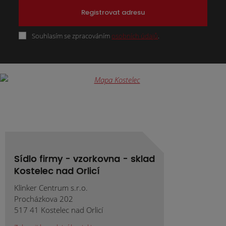
Registrovat adresu
Souhlasím se zpracováním
osobních údajů
.
Formulář
se
nepodařilo
odeslat.
Sídlo firmy - vzorkovna - sklad
Kostelec nad Orlicí
Klinker Centrum s.r.o.
Procházkova 202
517 41 Kostelec nad Orlicí