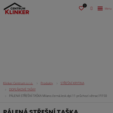
0
STŘEŠNÍ KRYTINA
Klinker Centrum s.r.o.
Produkty
STŘEŠNÍ KRYTINA
DOPLŇKOVÉ TAŠKY
PÁLENÁ STŘEŠNÍ TAŠKA Milano.černá.lesk.dpl.11 průchozí větrací FI150
PÁLENÁ STŘEŠNÍ TAŠKA