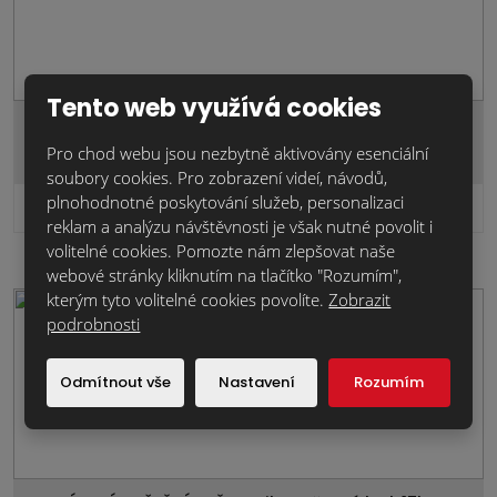
Tento web využívá cookies
PÁLENÁ STŘEŠNÍ TAŠKA Milano.černá.lesk.17a…
Pro chod webu jsou nezbytně aktivovány esenciální
soubory cookies. Pro zobrazení videí, návodů,
plnohodnotné poskytování služeb, personalizaci
764,1 Kč
Cena za ks:
bez DPH
reklam a analýzu návštěvnosti je však nutné povolit i
volitelné cookies. Pomozte nám zlepšovat naše
webové stránky kliknutím na tlačítko "Rozumím",
kterým tyto volitelné cookies povolíte.
Zobrazit
novinka
podrobnosti
Odmítnout vše
Nastavení
Rozumím