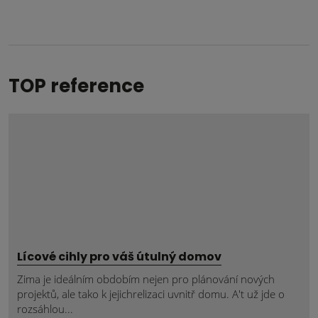
odeslat.
TOP reference
Lícové cihly pro váš útulný domov
Zima je ideálním obdobím nejen pro plánování nových
projektů, ale tako k jejichrelizaci uvnitř domu. A't už jde o
rozsáhlou...