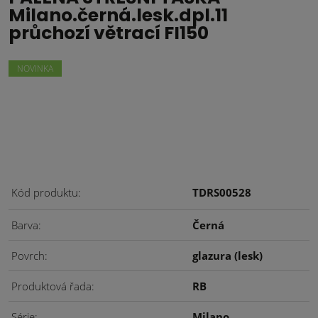
Milano.černá.lesk.dpl.11
průchozí větrací FI150
NOVINKA
Kód produktu
TDRS00528
Barva
Černá
Povrch
glazura (lesk)
Produktová řada
RB
Série
Milano