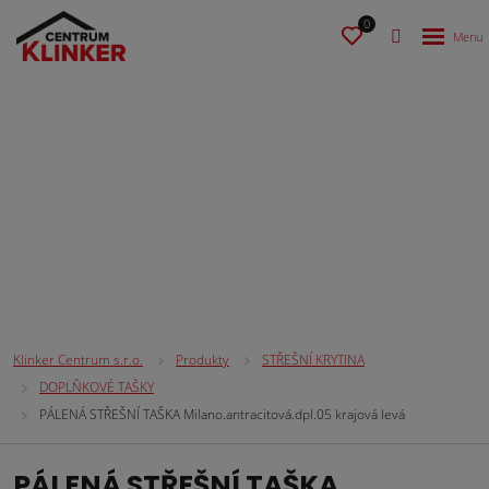
0
STŘEŠNÍ KRYTINA
Klinker Centrum s.r.o.
Produkty
STŘEŠNÍ KRYTINA
DOPLŇKOVÉ TAŠKY
PÁLENÁ STŘEŠNÍ TAŠKA Milano.antracitová.dpl.05 krajová levá
PÁLENÁ STŘEŠNÍ TAŠKA