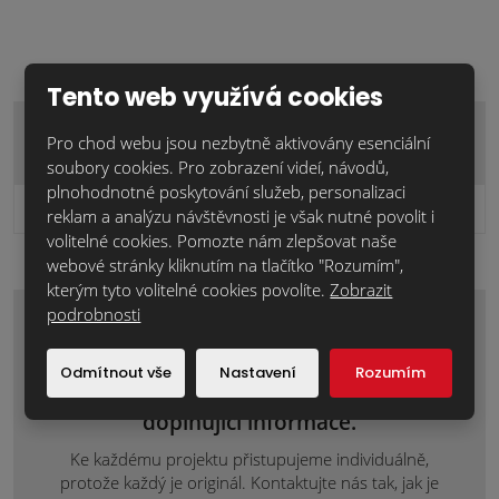
Tento web využívá cookies
PÁLENÁ STŘEŠNÍ TAŠKA…
Pro chod webu jsou nezbytně aktivovány esenciální
soubory cookies. Pro zobrazení videí, návodů,
plnohodnotné poskytování služeb, personalizaci
7 782,4 Kč
Cena za ks:
bez DPH
reklam a analýzu návštěvnosti je však nutné povolit i
volitelné cookies. Pomozte nám zlepšovat naše
webové stránky kliknutím na tlačítko "Rozumím",
kterým tyto volitelné cookies povolíte.
Zobrazit
podrobnosti
Zaujal Vás tento materiál nebo máte
nějaké dotazy? Napište nám o
Odmítnout vše
Nastavení
Rozumím
individuální nezávaznou nabídku nebo
doplňující informace.
Ke každému projektu přistupujeme individuálně,
protože každý je originál. Kontaktujte nás tak, jak je