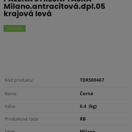
Milano.antracitová.dpl.05
krajová levá
NOVINKA
Kód produktu
TDRS00467
Barva
Černá
Váha
6.4
(kg)
Produktová řada
RB
Série
Milano