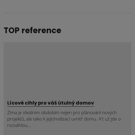
odeslat.
TOP reference
Lícové cihly pro váš útulný domov
Zima je ideálním obdobím nejen pro plánování nových
projektů, ale tako k jejichrelizaci uvnitř domu. A't už jde o
rozsáhlou...