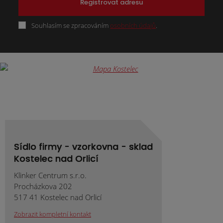
Registrovat adresu
Souhlasím se zpracováním
osobních údajů
.
Formulář
se
nepodařilo
odeslat.
Sídlo firmy - vzorkovna - sklad
Kostelec nad Orlicí
Klinker Centrum s.r.o.
Procházkova 202
517 41 Kostelec nad Orlicí
Zobrazit kompletní kontakt