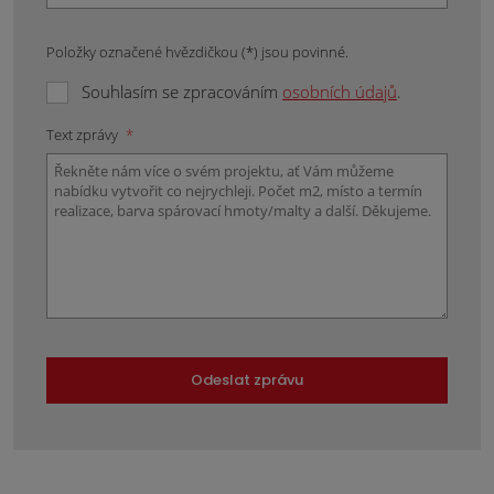
Položky označené hvězdičkou (*) jsou povinné.
Souhlasím se zpracováním
osobních údajů
.
Text zprávy
*
Odeslat zprávu
Formulář
se
nepodařilo