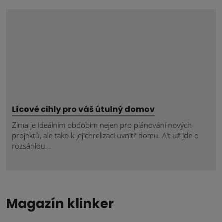
Lícové cihly pro váš útulný domov
Zima je ideálním obdobím nejen pro plánování nových
projektů, ale tako k jejichrelizaci uvnitř domu. A't už jde o
rozsáhlou...
Magazín klinker