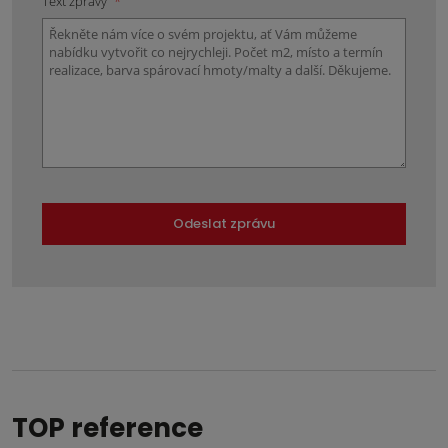
Text zprávy
*
Odeslat zprávu
Formulář
se
nepodařilo
odeslat.
TOP reference