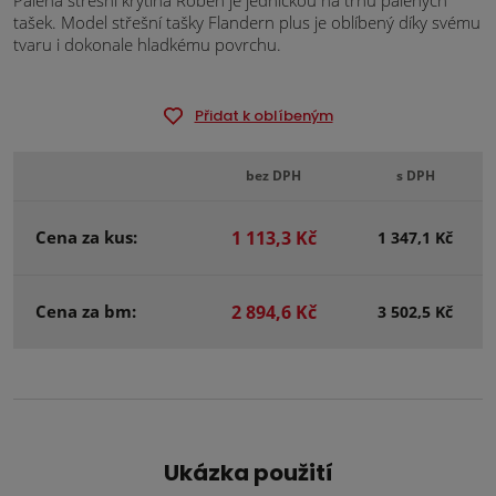
Pálená střešní krytina Röben je jedničkou na trhu pálených
tašek. Model střešní tašky Flandern plus je oblíbený díky svému
tvaru i dokonale hladkému povrchu.
Přidat k oblíbeným
bez DPH
s DPH
Cena za kus:
1 113,3 Kč
1 347,1 Kč
Cena za bm:
2 894,6 Kč
3 502,5 Kč
Ukázka použití