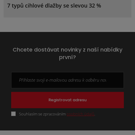
7 typů cihlové dlažby se slevou 32 %
Chcete dostávat novinky z naší nabídky
první?
Registrovat adresu
Souhlasím se zpracováním
osobních údajů
.
Formulář
se