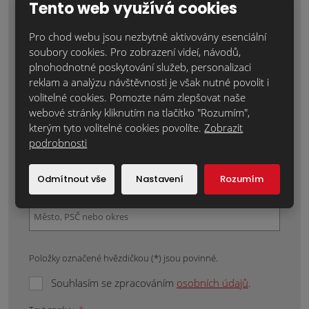
Tento web využívá cookies
Jméno a příjmení
*
Pro chod webu jsou nezbytně aktivovány esenciální
soubory cookies. Pro zobrazení videí, návodů,
plnohodnotné poskytování služeb, personalizaci
Váš telefon:
*
reklam a analýzu návštěvnosti je však nutné povolit i
volitelné cookies. Pomozte nám zlepšovat naše
webové stránky kliknutím na tlačítko "Rozumím",
kterým tyto volitelné cookies povolíte.
Zobrazit
Váš e-mail:
*
podrobnosti
Odmítnout vše
Nastavení
Rozumím
Místo realizace:
*
Položky označené hvězdičkou (*) jsou povinné.
Souhlasím se zpracováním
osobních údajů
.