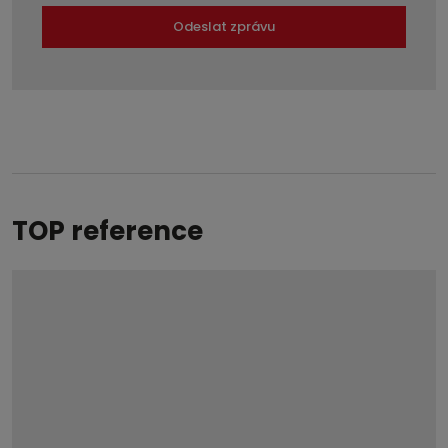
Odeslat zprávu
Formulář
se
nepodařilo
odeslat.
TOP reference