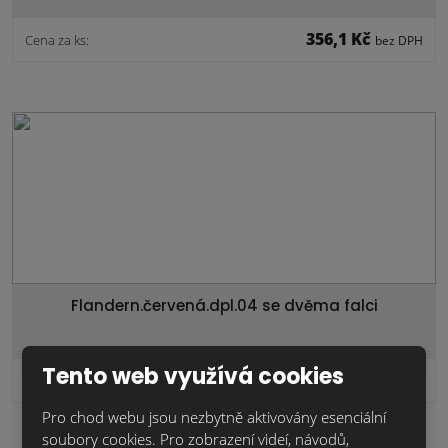
356,1 Kč
Cena za ks:
bez DPH
Flandern.červená.dpl.04 se dvěma falci
Tento web využívá cookies
862,5 Kč
Cena za ks:
bez DPH
Pro chod webu jsou nezbytně aktivovány esenciální
soubory cookies. Pro zobrazení videí, návodů,