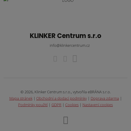
KLINKER Centrum s.r.o
info@klinkercentrum.cz
© 2026, Klinker Centrum s.r.o., vytvořila eBRÁNA s.r.o.
Mapa stránek
|
Obchodní a dodací podmínky
|
Doprava zdarma
|
Podmínky použití
|
GDPR
|
Cookies
|
Nastavení cookies