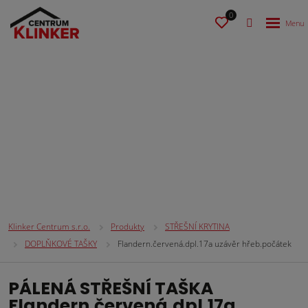
0
STŘEŠNÍ KRYTINA
Klinker Centrum s.r.o.
Produkty
STŘEŠNÍ KRYTINA
DOPLŇKOVÉ TAŠKY
Flandern.červená.dpl.17a uzávěr hřeb.počátek
PÁLENÁ STŘEŠNÍ TAŠKA
Flandern.červená.dpl.17a