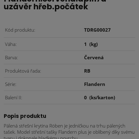
uzávěr hřeb.počátek
Kód produktu
TDRG00027
Váha
1
(kg)
Barva
Červená
Produktová řada
RB
Série
Flandern
Balení II
0
(ks/karton)
Popis produktu
Pálená střešní krytina Röben je jedničkou na trhu pálených
tašek. Model střešní tašky Flandern plus je oblíbený díky svému
tvaru i dokonale hladkému povrchu.