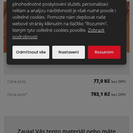
plnohodnotné poskytování služeb, personalizaci
reklam a analýzu návštěvnosti je však nutné povolit i
volitelné cookies. Pomozte nám zlepšovat naše
webové stránky kliknutím na tlačítko "Rozumím",
kterým tyto volitelné cookies povolíte.
Zobrazit
podrobnosti
Odmítnout vše
Nastavení
Rozumím
PÁLENÁ STŘEŠNÍ TAŠKA Flandern.červená.základní
77,0 Kč
Cena za ks:
bez DPH
793,1 Kč
2
Cena za m
:
bez DPH
Zaujal Vás tento materiál nebo máte