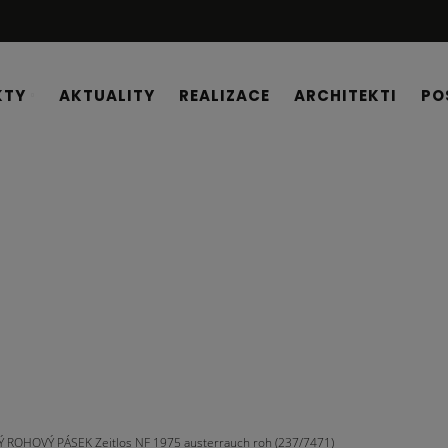
KTY
AKTUALITY
REALIZACE
ARCHITEKTI
PO
 ROHOVÝ PÁSEK Zeitlos NF 1975 austerrauch roh (237/7471)