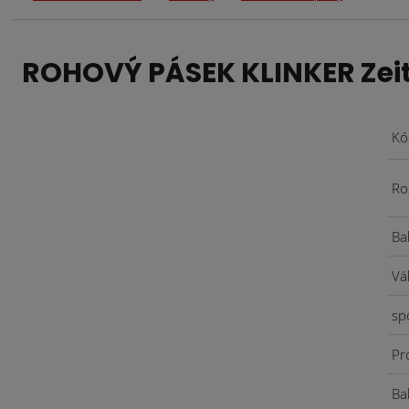
ROHOVÝ PÁSEK KLINKER Zeit
Kó
Ro
Ba
Vá
sp
Pr
Bal