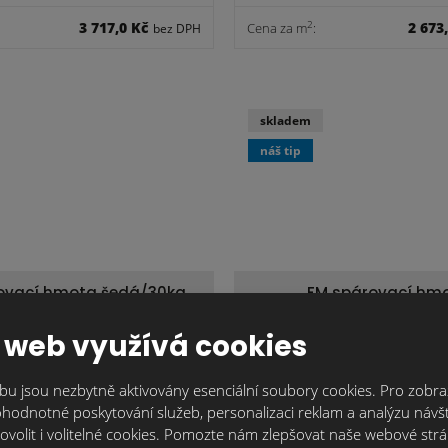
3 717,0 Kč
2 673
2
Cena za m
:
bez DPH
skladem
náš tip
ovací hmota šedá/30kg
FM spárovací hm
bílobéžová/30k
 web využívá cookies
368,2 Kč
509
Cena za ks:
bez DPH
u jsou nezbytně aktivovány esenciální soubory cookies. Pro zobraz
hodnotné poskytování služeb, personalizaci reklam a analýzu návšt
ovolit i volitelné cookies. Pomozte nám zlepšovat naše webové str