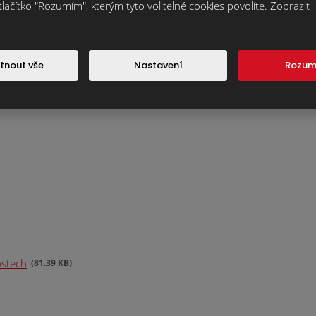
tlačítko "Rozumím", kterým tyto volitelné cookies povolíte.
Zobrazit
tnout vše
Nastavení
Rozu
ostech
81.39 KB