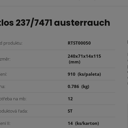
los 237/7471 austerrauch
d produktu
RTST00050
240x71x14x115
změr
(mm)
lení
910
(ks/paleta)
ha
0.786
(kg)
otřeba na mb
12
oduktová řada
ST
ení II
14
(ks/karton)