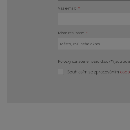
Váš e-mail:
*
Místo realizace:
*
Položky označené hvězdičkou (*) jsou pov
Souhlasím se zpracováním
osob
Formulář
se
nepodařilo
odeslat.