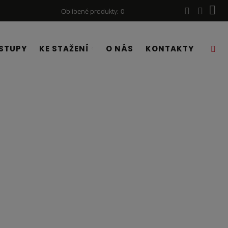
Oblíbené produkty
0
STUPY
KE STAŽENÍ
O NÁS
KONTAKTY