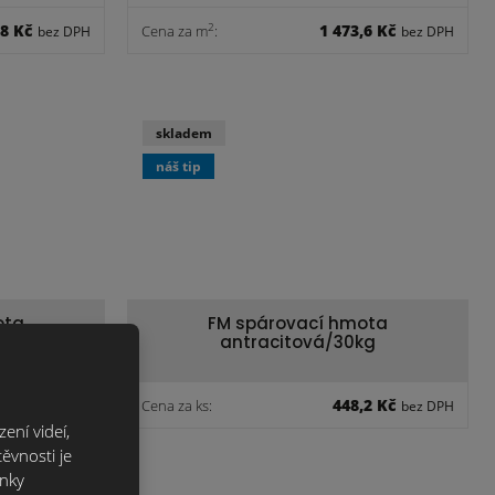
,8 Kč
1 473,6 Kč
2
Cena za m
:
bez DPH
bez DPH
skladem
náš tip
ota
FM spárovací hmota
g
antracitová/30kg
,6 Kč
448,2 Kč
Cena za ks:
bez DPH
bez DPH
ení videí,
ěvnosti je
ánky