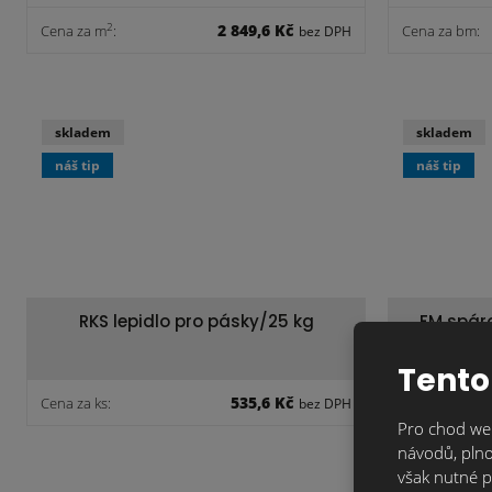
2 849,6 Kč
2
Cena za m
:
Cena za bm:
bez DPH
skladem
skladem
náš tip
náš tip
RKS lepidlo pro pásky/25 kg
FM spár
Tento
535,6 Kč
Cena za ks:
Cena za ks:
bez DPH
Pro chod web
návodů, plno
však nutné p