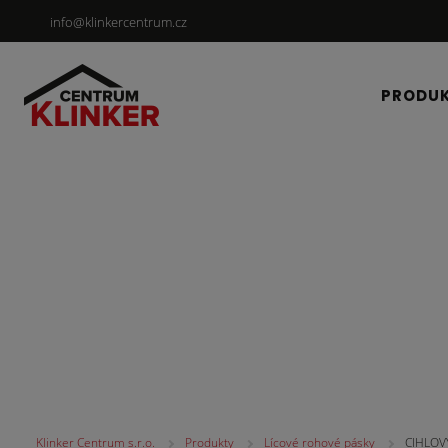
info@klinkercentrum.cz
PRODU
Lícové rohové pásky
Klinker Centrum s.r.o.
Produkty
Lícové rohové pásky
CIHLOVÝ