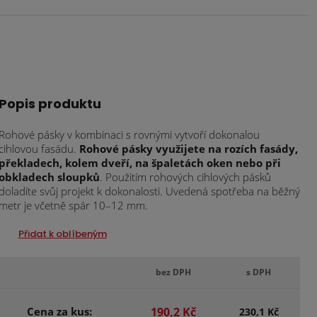
Popis produktu
Rohové pásky v kombinaci s rovnými vytvoří dokonalou
cihlovou fasádu.
Rohové pásky využijete na rozích fasády,
překladech, kolem dveří, na špaletách oken nebo při
obkladech sloupků
. Použitím rohových cihlových pásků
doladíte svůj projekt k dokonalosti. Uvedená spotřeba na běžný
metr je včetně spár 10–12 mm.
Přidat k oblíbeným
bez DPH
s DPH
Cena za kus:
190,2 Kč
230,1 Kč