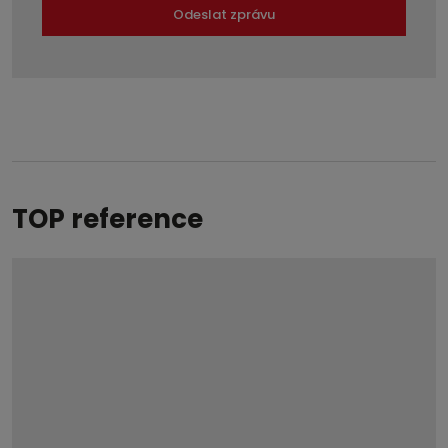
Odeslat zprávu
Formulář
se
nepodařilo
odeslat.
TOP reference