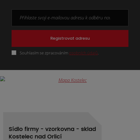
Registrovat adresu
Souhlasím se zpracováním
osobních údajů
.
Formulář
se
nepodařilo
odeslat.
Sídlo firmy - vzorkovna - sklad
Kostelec nad Orlicí