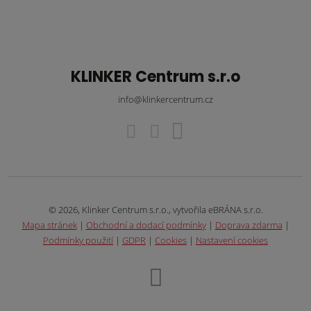
KLINKER Centrum s.r.o
info@klinkercentrum.cz
© 2026, Klinker Centrum s.r.o., vytvořila eBRÁNA s.r.o.
Mapa stránek
|
Obchodní a dodací podmínky
|
Doprava zdarma
|
Podmínky použití
|
GDPR
|
Cookies
|
Nastavení cookies