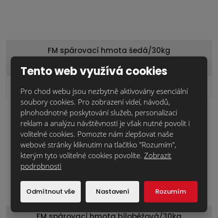
FM spárovací hmota šedá/30kg
Tento web využívá cookies
368,2 Kč
Cena za ks:
bez DPH
Pro chod webu jsou nezbytně aktivovány esenciální
soubory cookies. Pro zobrazení videí, návodů,
plnohodnotné poskytování služeb, personalizaci
reklam a analýzu návštěvnosti je však nutné povolit i
skladem
volitelné cookies. Pomozte nám zlepšovat naše
webové stránky kliknutím na tlačítko "Rozumím",
náš tip
kterým tyto volitelné cookies povolíte.
Zobrazit
podrobnosti
Odmítnout vše
Nastavení
Rozumím
FM spárovací hmota bílobéžová/30kg