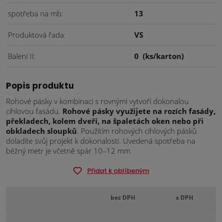
spotřeba na mb
13
Produktová řada
VS
Balení II
0
(ks/karton)
Popis produktu
Rohové pásky v kombinaci s rovnými vytvoří dokonalou
cihlovou fasádu.
Rohové pásky využijete na rozích fasády,
překladech, kolem dveří, na špaletách oken nebo při
obkladech sloupků
. Použitím rohových cihlových pásků
doladíte svůj projekt k dokonalosti. Uvedená spotřeba na
běžný metr je včetně spár 10–12 mm.
Přidat k oblíbeným
bez DPH
s DPH