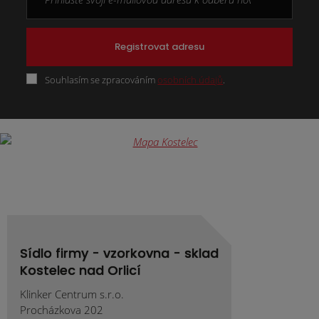
Registrovat adresu
Souhlasím se zpracováním
osobních údajů
.
Formulář
se
nepodařilo
odeslat.
Sídlo firmy - vzorkovna - sklad
Kostelec nad Orlicí
Klinker Centrum s.r.o.
Procházkova 202