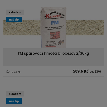
skladem
náš tip
FM spárovací hmota bílobéžová/30kg
509,6 Kč
Cena za ks:
bez DPH
skladem
náš tip