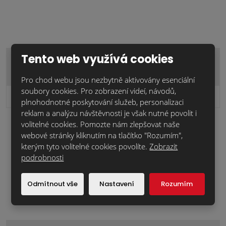
Tento web využívá cookies
FM spárovací hmota antracitová/30kg
Pro chod webu jsou nezbytně aktivovány esenciální
soubory cookies. Pro zobrazení videí, návodů,
448,2 Kč
Cena za ks:
bez DPH
plnohodnotné poskytování služeb, personalizaci
reklam a analýzu návštěvnosti je však nutné povolit i
volitelné cookies. Pomozte nám zlepšovat naše
webové stránky kliknutím na tlačítko "Rozumím",
kterým tyto volitelné cookies povolíte.
Zobrazit
podrobnosti
Odmítnout vše
Nastavení
Rozumím