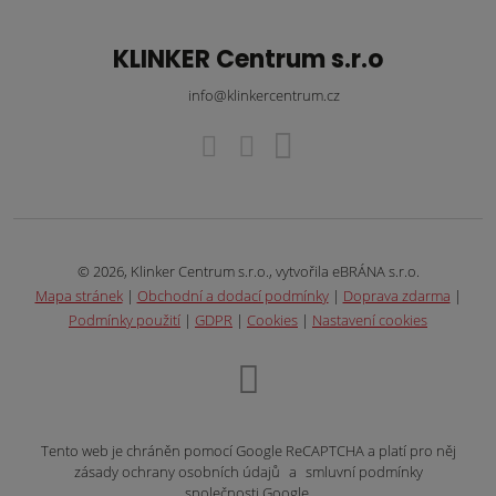
KLINKER Centrum s.r.o
info@klinkercentrum.cz
© 2026, Klinker Centrum s.r.o., vytvořila eBRÁNA s.r.o.
Mapa stránek
|
Obchodní a dodací podmínky
|
Doprava zdarma
|
Podmínky použití
|
GDPR
|
Cookies
|
Nastavení cookies
Tento web je chráněn pomocí Google ReCAPTCHA a platí pro něj
zásady ochrany osobních údajů
a
smluvní podmínky
společnosti Google.