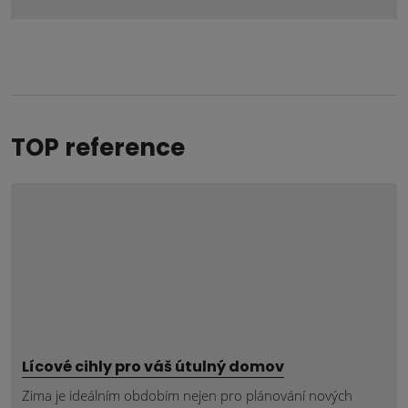
se
nepodařilo
odeslat.
TOP reference
Lícové cihly pro váš útulný domov
Zima je ideálním obdobím nejen pro plánování nových