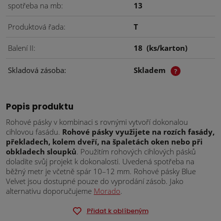
spotřeba na mb
13
Produktová řada
T
Balení II
18
(ks/karton)
Skladová zásoba
Skladem
?
Popis produktu
Rohové pásky v kombinaci s rovnými vytvoří dokonalou
cihlovou fasádu.
Rohové pásky využijete na rozích fasády,
překladech, kolem dveří, na špaletách oken nebo při
obkladech sloupků
. Použitím rohových cihlových pásků
doladíte svůj projekt k dokonalosti. Uvedená spotřeba na
běžný metr je včetně spár 10–12 mm. Rohové pásky Blue
Velvet jsou dostupné pouze do vyprodání zásob. Jako
alternativu doporučujeme
Morado
.
Přidat k oblíbeným