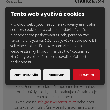
619,8 Kč
Cena za ks:
bez DPH
Tento web využívá cookies
Soubory ke stažení:
Pro chod webu jsou nezbytně aktivovány esenciální
Prohlášení o vlastnostech
402.40 KB
soubory cookies. Pro zobrazení videí, návodů,
plnohodnotné poskytování služeb, personalizaci
Technický list
179.43 KB
reklam a analýzu návštěvnosti je však nutné povolit i
volitelné cookies. Pomozte nám zlepšovat naše
webové stránky kliknutím na tlačítko "Rozumím",
kterým tyto volitelné cookies povolíte.
Zobrazit
Zaujal Vás tento materiál nebo máte
podrobnosti
nějaké dotazy? Napište nám o
individuální nezávaznou nabídku nebo
Odmítnout vše
Nastavení
Rozumím
doplňující informace.
Ke každému projektu přistupujeme individuálně,
protože každý je originál. Kontaktujte nás tak, jak je
vám to nejpříjemnější.
E-mailem na
info@klinkercentrum.cz
nebo přes
kontaktní formulář. Čím více informací nám o svém