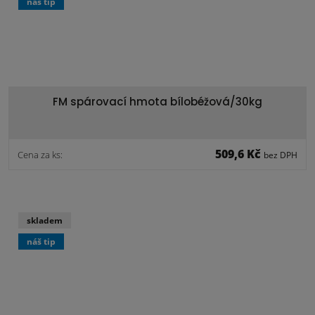
náš tip
FM spárovací hmota bílobéžová/30kg
509,6 Kč
Cena za ks:
bez DPH
skladem
náš tip