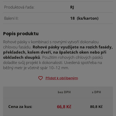
Produktová řada
RJ
Balení II
18
(ks/karton)
Popis produktu
Rohové pásky v kombinaci s rovnými vytvoří dokonalou
cihlovou fasádu.
Rohové pásky využijete na rozích fasády,
překladech, kolem dveří, na špaletách oken nebo při
obkladech sloupků
. Použitím rohových cihlových pásků
doladíte svůj projekt k dokonalosti. Uvedená spotřeba na
běžný metr je včetně spár 10–12 mm.
Přidat k oblíbeným
bez DPH
s DPH
Cena za kus:
66,8 Kč
80,8 Kč