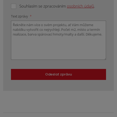
Souhlasím se zpracováním
osobních údajů
.
Text zprávy
*
Odeslat zprávu
Formulář
se
nepodařilo
odeslat.