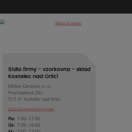
Formulář
se
nepodařilo
odeslat.
Sídlo firmy - vzorkovna - sklad
Kostelec nad Orlicí
Klinker Centrum s.r.o.
Procházkova 202
517 41 Kostelec nad Orlicí
Zobrazit kompletní kontakt
Po:
7:00–17:00
Út:
7:00–16:00
St:
7:00–17:00