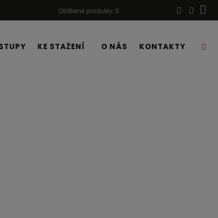
Oblíbené produkty
0
STUPY
KE STAŽENÍ
O NÁS
KONTAKTY