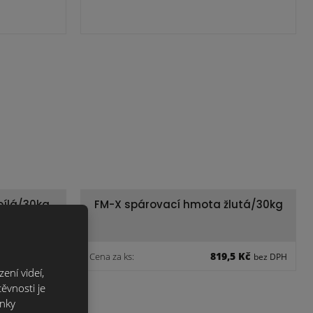
bílá/30kg
FM-X spárovací hmota žlutá/30kg
,8 Kč
819,5 Kč
Cena za ks:
bez DPH
bez DPH
ení videí,
ěvnosti je
ánky