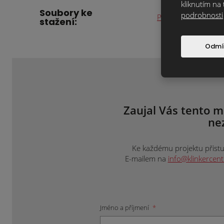
kliknutím na 
Soubory ke
podrobnosti
Prohlášení o vlastn
stažení:
Odmí
Zaujal Vás tento m
ne
Ke každému projektu přistup
E-mailem na
info@klinkercen
Jméno a příjmení
*