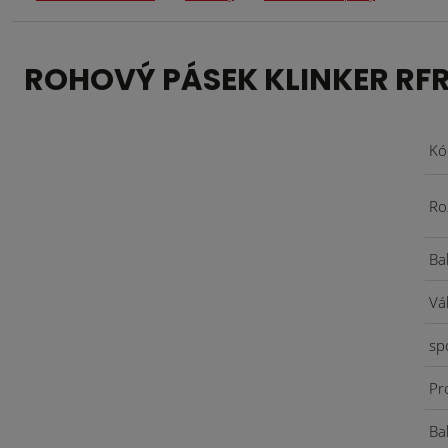
ROHOVÝ PÁSEK KLINKER RFR
Kó
Ro
Ba
Vá
sp
Pr
Bal