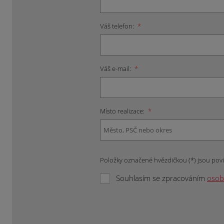
Váš telefon:
*
Váš e-mail:
*
Místo realizace:
*
Položky označené hvězdičkou (*) jsou pov
Souhlasím se zpracováním
osob
Formulář
se
nepodařilo