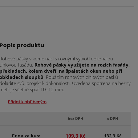
Popis produktu
Rohové pásky v kombinaci s rovnými vytvoří dokonalou
cihlovou fasádu.
Rohové pásky využijete na rozích fasády,
překladech, kolem dveří, na špaletách oken nebo při
obkladech sloupků
. Použitím rohových cihlových pásků
doladíte svůj projekt k dokonalosti. Uvedená spotřeba na běžný
metr je včetně spár 10–12 mm.
Přidat k oblíbeným
bez DPH
s DPH
Cena za kus:
109,3 Kč
132,3 Kč