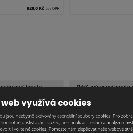
920,0 Kč
bez DPH
 spárovací hmota
FM-X spárovací hmota 
ntracitová/30kg
 web využívá cookies
448,2 Kč
619
Cena za ks:
bez DPH
u jsou nezbytně aktivovány esenciální soubory cookies. Pro zobraz
hodnotné poskytování služeb, personalizaci reklam a analýzu návšt
ovolit i volitelné cookies. Pomozte nám zlepšovat naše webové str