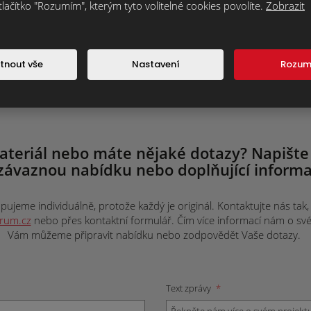
tlačítko "Rozumím", kterým tyto volitelné cookies povolíte.
Zobrazit
ostech
163.17 KB
tnout vše
Nastavení
Rozu
ateriál nebo máte nějaké dotazy? Napište
závaznou nabídku nebo doplňující informa
ujeme individuálně, protože každý je originál. Kontaktujte nás tak, j
trum.cz
nebo přes kontaktní formulář. Čím více informací nám o svém 
Vám můžeme připravit nabídku nebo zodpovědět Vaše dotazy.
Text zprávy
*