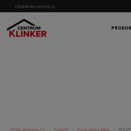
info@klinkercentrum.cz
PRODU
Lícové rohové pásky
Klinker Centrum s.r.o.
Produkty
Lícové rohové pásky
CIHLOV