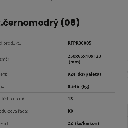
.černomodrý (08)
d produktu
RTPR00005
250x65x10x120
změr
(mm)
lení
924
(ks/paleta)
ha
0.545
(kg)
otřeba na mb
13
oduktová řada
KK
ení II
22
(ks/karton)