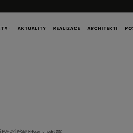
KTY
AKTUALITY
REALIZACE
ARCHITEKTI
PO
Ý ROHOVÝ PÁSEK RFR.černomodrý (08)