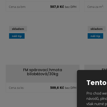
507,0 Kč
2
Cena za bm:
Cena za m
:
bez DPH
skladem
skladem
náš tip
náš tip
FM spárovací hmota
FM
bílobéžová/30kg
a
Tento
509,6 Kč
Cena za ks:
Cena za ks:
bez DPH
Pro chod web
návodů, plno
však nutné p