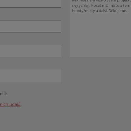
inné.
ních údajů
.