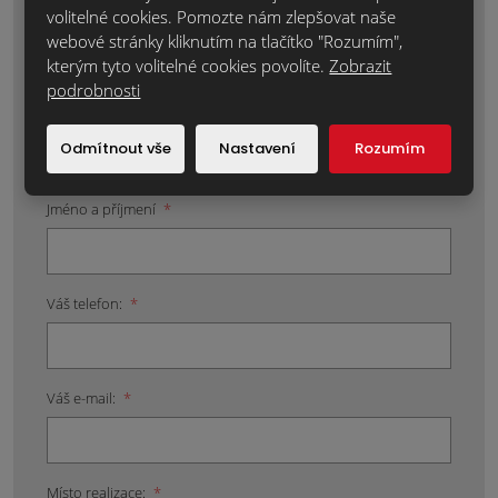
Ke každému projektu přistupujeme individuálně,
volitelné cookies. Pomozte nám zlepšovat naše
protože každý je originál. Kontaktujte nás tak, jak je
webové stránky kliknutím na tlačítko "Rozumím",
vám to nejpříjemnější.
kterým tyto volitelné cookies povolíte.
Zobrazit
E-mailem na
info@klinkercentrum.cz
nebo přes
podrobnosti
kontaktní formulář. Čím více informací nám o svém
projektu sdělíte, tím rychleji Vám můžeme připravit
Odmítnout vše
Nastavení
Rozumím
nabídku nebo zodpovědět Vaše dotazy.
Jméno a příjmení
*
Váš telefon:
*
Váš e-mail:
*
Místo realizace:
*