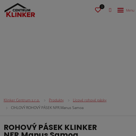
0
Lícové rohové pásky
Klinker Centrum s.r.o.
Produkty
Lícové rohové pásky
CIHLOVÝ ROHOVÝ PÁSEK NFR.Manus Samoa
ROHOVÝ PÁSEK KLINKER
NFR.Manus Samoa