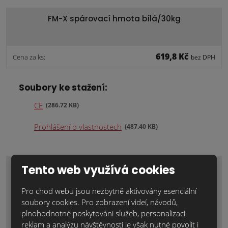
FM-X spárovací hmota bílá/30kg
619,8 Kč
Cena za ks:
bez DPH
Soubory ke stažení:
CE
286.72 KB
Prohlášení o vlastnostech
487.40 KB
Tento web využívá cookies
Zaujal Vás tento materiál nebo máte
Pro chod webu jsou nezbytně aktivovány esenciální
nějaké dotazy? Napište nám o
soubory cookies. Pro zobrazení videí, návodů,
individuální nezávaznou nabídku nebo
plnohodnotné poskytování služeb, personalizaci
doplňující informace.
reklam a analýzu návštěvnosti je však nutné povolit i