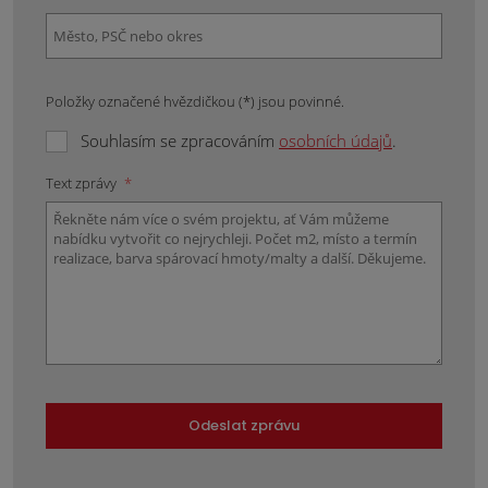
Položky označené hvězdičkou (*) jsou povinné.
Souhlasím se zpracováním
osobních údajů
.
Text zprávy
*
Odeslat zprávu
Formulář