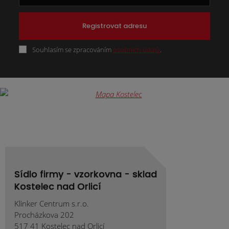
Registrovat adresu
Souhlasím se zpracováním
osobních údajů
.
Formulář
se
nepodařilo
odeslat.
Sídlo firmy - vzorkovna - sklad
Kostelec nad Orlicí
Klinker Centrum s.r.o.
Procházkova 202
517 41 Kostelec nad Orlicí