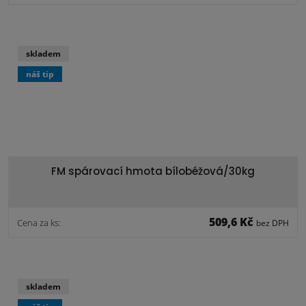
skladem
náš tip
FM spárovací hmota bílobéžová/30kg
509,6 Kč
Cena za ks:
bez DPH
skladem