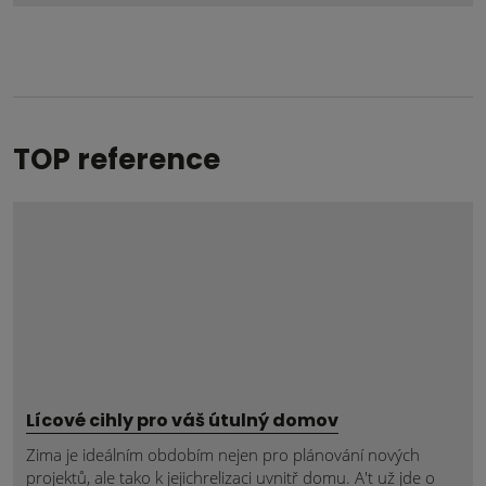
se
nepodařilo
odeslat.
TOP reference
Lícové cihly pro váš útulný domov
Zima je ideálním obdobím nejen pro plánování nových
projektů, ale tako k jejichrelizaci uvnitř domu. A't už jde o