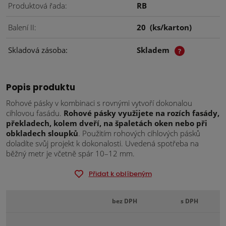
Produktová řada
RB
Balení II
20
(ks/karton)
Skladová zásoba
Skladem
?
Popis produktu
Rohové pásky v kombinaci s rovnými vytvoří dokonalou
cihlovou fasádu.
Rohové pásky využijete na rozích fasády,
překladech, kolem dveří, na špaletách oken nebo při
obkladech sloupků
. Použitím rohových cihlových pásků
doladíte svůj projekt k dokonalosti. Uvedená spotřeba na
běžný metr je včetně spár 10–12 mm.
Přidat k oblíbeným
bez DPH
s DPH