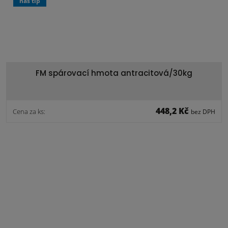
náš tip
FM spárovací hmota antracitová/30kg
448,2 Kč
Cena za ks:
bez DPH