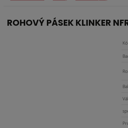
ROHOVÝ PÁSEK KLINKER NF
Kó
Ba
Ro
Ba
Vá
sp
Pr