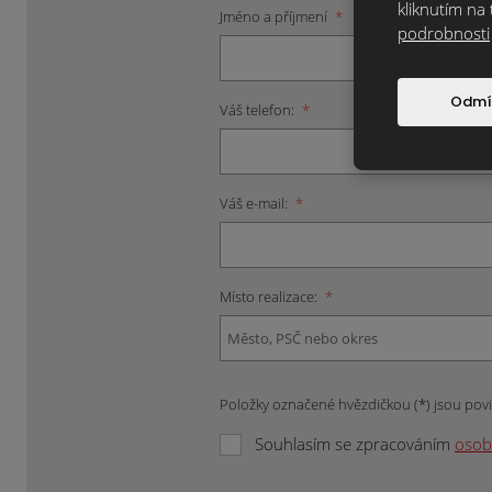
kliknutím na 
Jméno a příjmení
*
podrobnosti
Odmí
Váš telefon:
*
Váš e-mail:
*
Místo realizace:
*
Položky označené hvězdičkou (*) jsou pov
Souhlasím se zpracováním
osob
Formulář