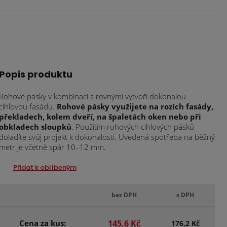
Popis produktu
Rohové pásky v kombinaci s rovnými vytvoří dokonalou
cihlovou fasádu.
Rohové pásky využijete na rozích fasády,
překladech, kolem dveří, na špaletách oken nebo při
obkladech sloupků
. Použitím rohových cihlových pásků
doladíte svůj projekt k dokonalosti. Uvedená spotřeba na běžný
metr je včetně spár 10–12 mm.
Přidat k oblíbeným
bez DPH
s DPH
Cena za kus:
145,6 Kč
176,2 Kč