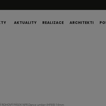
KTY
AKTUALITY
REALIZACE
ARCHITEKTI
PO
Ý ROHOVÝ PÁSEK NFR.Dance umber (HF69) 14mm