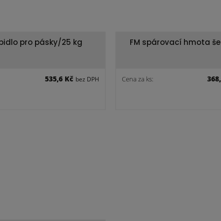
epidlo pro pásky/25 kg
FM spárovací hmota š
535,6 Kč
368
Cena za ks:
bez DPH