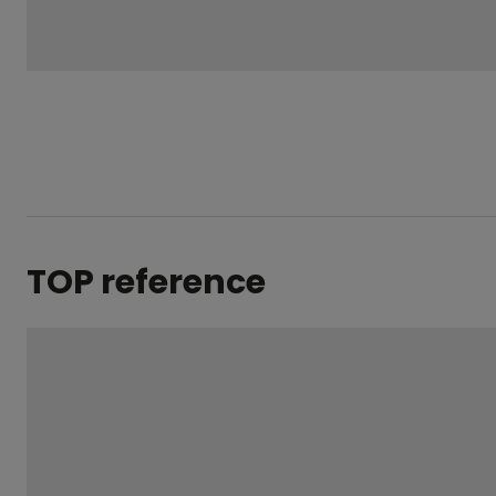
se
nepodařilo
odeslat.
TOP reference