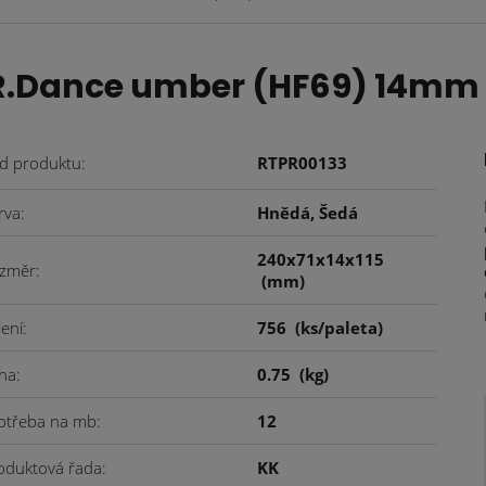
R.Dance umber (HF69) 14mm
d produktu
RTPR00133
rva
Hnědá, Šedá
240x71x14x115
změr
(mm)
lení
756
(ks/paleta)
ha
0.75
(kg)
otřeba na mb
12
oduktová řada
KK