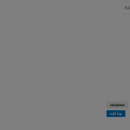
Bal
skladem
náš tip