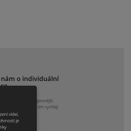
 nám o individuální
ce.
ak je vám to nejpříjemnější.
projektu sdělíte, tím rychleji
ení videí,
ěvnosti je
ánky