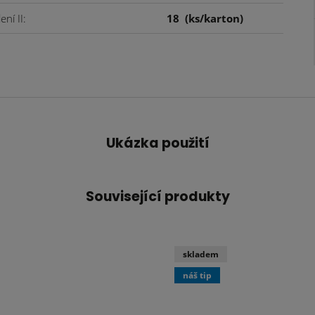
ení II
18
(ks/karton)
Ukázka použití
Související produkty
skladem
náš tip