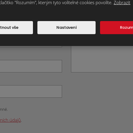
tlačítko "Rozumím", kterým tyto volitelné cookies povolíte.
Zobrazit
Text zprávy
*
tnout vše
Nastavení
Rozu
inné.
ních údajů
.