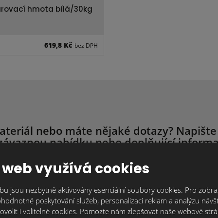
rovací hmota bílá/30kg
619,8 Kč
bez DPH
ateriál nebo máte nějaké dotazy? Napište
závaznou nabídku nebo doplňující informa
 web využívá cookies
ujeme individuálně, protože každý je originál. Kontaktujte nás tak, j
trum.cz
nebo přes kontaktní formulář. Čím více informací nám o svém 
Vám můžeme připravit nabídku nebo zodpovědět Vaše dotazy.
u jsou nezbytně aktivovány esenciální soubory cookies. Pro zobraz
hodnotné poskytování služeb, personalizaci reklam a analýzu návšt
ovolit i volitelné cookies. Pomozte nám zlepšovat naše webové str