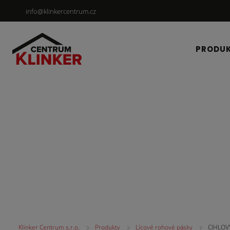
info@klinkercentrum.cz
PRODU
Lícové rohové pásky
Klinker Centrum s.r.o.
Produkty
Lícové rohové pásky
CIHLOV