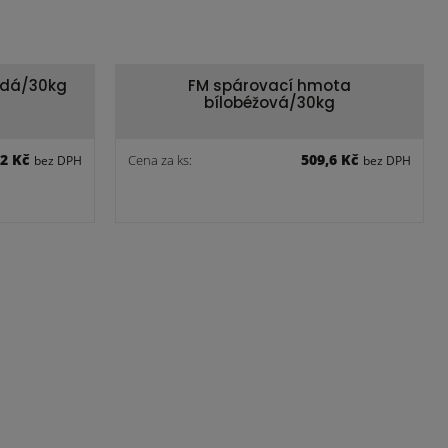
edá/30kg
FM spárovací hmota
bílobéžová/30kg
,2 Kč
509,6 Kč
Cena za ks:
bez DPH
bez DPH