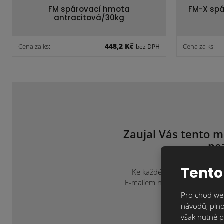
FM spárovací hmota
FM-X spá
antracitová/30kg
448,2 Kč
Cena za ks:
Cena za ks:
bez DPH
Zaujal Vás tento m
ne
Tento
Ke každému projektu přistup
E-mailem na
info@klinkercen
Pro chod web
návodů, plno
však nutné p