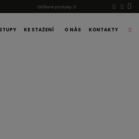
Oblíbené produkty
0
STUPY
KE STAŽENÍ
O NÁS
KONTAKTY