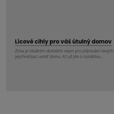
Lícové cihly pro váš útulný domov
Zima je ideálním obdobím nejen pro plánování nových p
jejichrelizaci uvnitř domu. A't už jde o rozsáhlou...