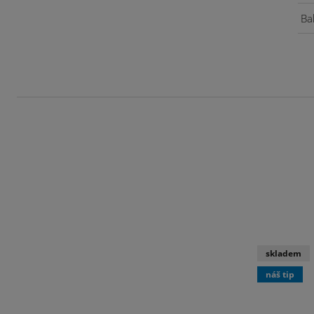
Bal
skladem
náš tip