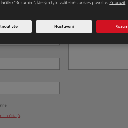
tlačítko "Rozumím", kterým tyto volitelné cookies povolíte.
Zobrazit
Text zprávy
*
tnout vše
Nastavení
Rozu
inné.
ních údajů
.