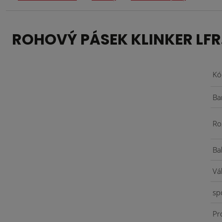
ROHOVÝ PÁSEK KLINKER LFR.
Kó
Ba
Ro
Ba
Vá
sp
Pr