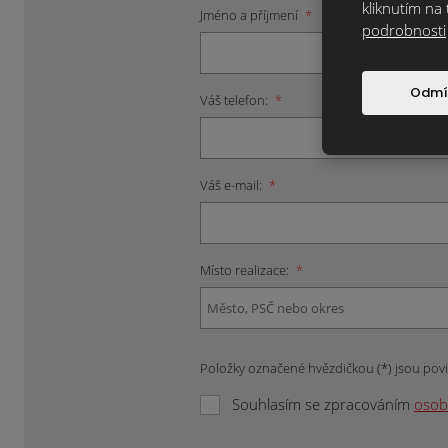
kliknutím na 
Jméno a příjmení
*
podrobnosti
Odmí
Váš telefon:
*
Váš e-mail:
*
Místo realizace:
*
Položky označené hvězdičkou (*) jsou pov
Souhlasím se zpracováním
osob
Formulář