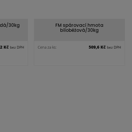
edá/30kg
FM spárovací hmota
bílobéžová/30kg
,2 Kč
509,6 Kč
Cena za ks:
bez DPH
bez DPH