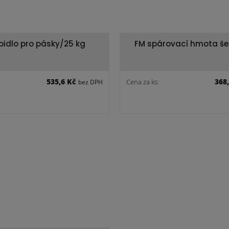
epidlo pro pásky/25 kg
FM spárovací hmota š
535,6 Kč
368
Cena za ks:
bez DPH