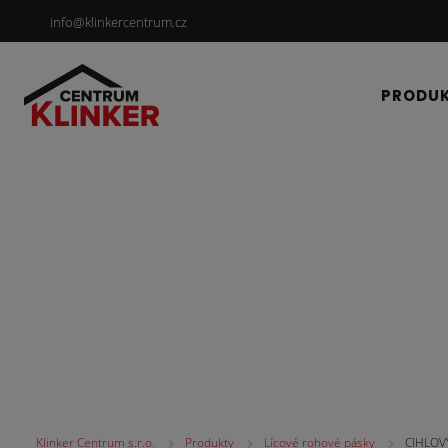
info@klinkercentrum.cz
PRODU
Lícové rohové pásky
Klinker Centrum s.r.o.
Produkty
Lícové rohové pásky
CIHLOVÝ