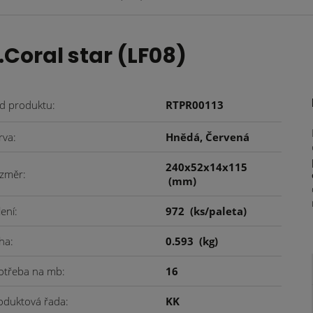
Coral star (LF08)
d produktu
RTPR00113
rva
Hnědá, Červená
240x52x14x115
změr
(mm)
lení
972
(ks/paleta)
ha
0.593
(kg)
otřeba na mb
16
oduktová řada
KK