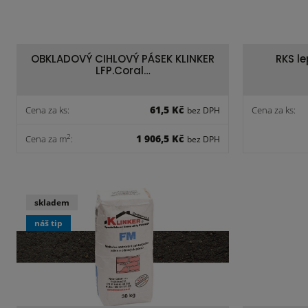
OBKLADOVÝ CIHLOVÝ PÁSEK KLINKER
RKS l
LFP.Coral…
61,5 Kč
Cena za ks:
Cena za ks:
bez DPH
1 906,5 Kč
2
Cena za m
:
bez DPH
skladem
náš tip