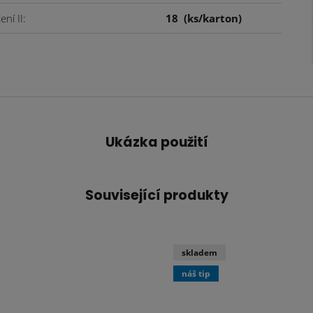
ení II
18
(ks/karton)
Ukázka použití
Související produkty
skladem
náš tip