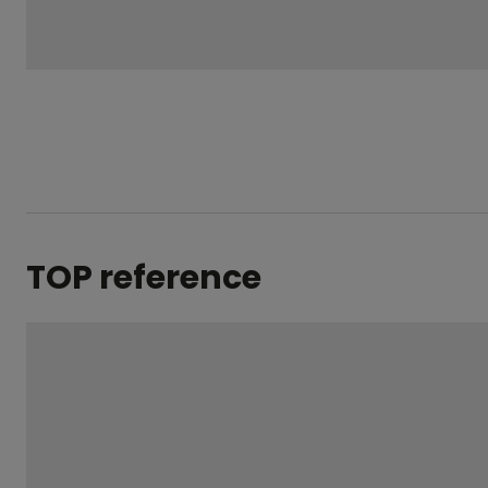
se
nepodařilo
odeslat.
TOP reference