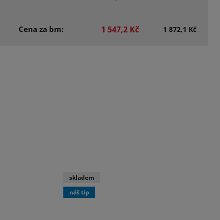
Cena za bm:
1 547,2 Kč
1 872,1 Kč
skladem
náš tip