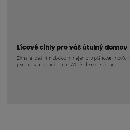
Lícové cihly pro váš útulný domov
Zima je ideálním obdobím nejen pro plánování nových p
jejichrelizaci uvnitř domu. A't už jde o rozsáhlou...