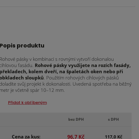
Popis produktu
Rohové pásky v kombinaci s rovnými vytvoří dokonalou
cihlovou fasádu.
Rohové pásky využijete na rozích fasády,
překladech, kolem dveří, na špaletách oken nebo při
obkladech sloupků
. Použitím rohových cihlových pásků
doladíte svůj projekt k dokonalosti. Uvedená spotřeba na běžný
metr je včetně spár 10–12 mm.
Přidat k oblíbeným
bez DPH
s DPH
Cena za kus:
96,7 Kč
117,0 Kč