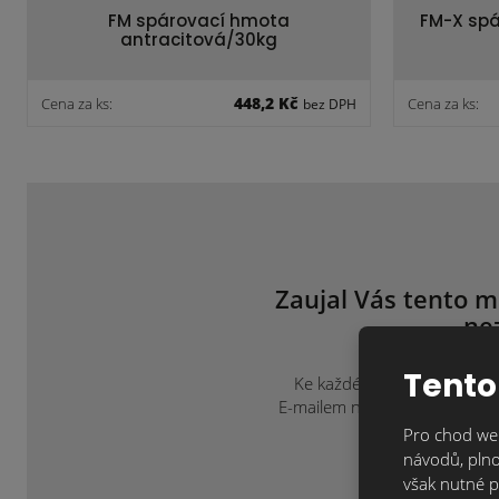
FM spárovací hmota
FM-X spá
antracitová/30kg
448,2 Kč
Cena za ks:
Cena za ks:
bez DPH
Zaujal Vás tento m
ne
Tento
Ke každému projektu přistup
E-mailem na
info@klinkercen
Pro chod web
návodů, plno
však nutné p