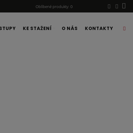
Oblíbené produkty
0
STUPY
KE STAŽENÍ
O NÁS
KONTAKTY