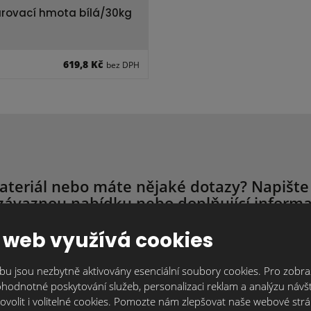
rovací hmota bílá/30kg
619,8 Kč
bez DPH
ateriál nebo máte nějaké dotazy? Napište
závaznou nabídku nebo doplňující informa
 web využívá cookies
ujeme individuálně, protože každý je originál. Kontaktujte nás tak, j
trum.cz
nebo přes kontaktní formulář. Čím více informací nám o svém 
Vám můžeme připravit nabídku nebo zodpovědět Vaše dotazy.
u jsou nezbytně aktivovány esenciální soubory cookies. Pro zobraz
hodnotné poskytování služeb, personalizaci reklam a analýzu návšt
ovolit i volitelné cookies. Pomozte nám zlepšovat naše webové str