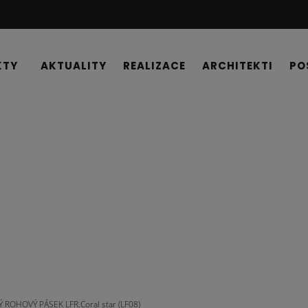
KTY
AKTUALITY
REALIZACE
ARCHITEKTI
PO
 ROHOVÝ PÁSEK LFR.Coral star (LF08)