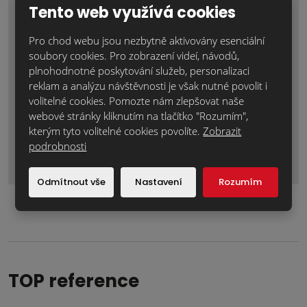
Tento web využívá cookies
Pro chod webu jsou nezbytně aktivovány esenciální
soubory cookies. Pro zobrazení videí, návodů,
plnohodnotné poskytování služeb, personalizaci
reklam a analýzu návštěvnosti je však nutné povolit i
volitelné cookies. Pomozte nám zlepšovat naše
webové stránky kliknutím na tlačítko "Rozumím",
kterým tyto volitelné cookies povolíte.
Zobrazit
Odeslat zprávu
podrobnosti
Formulář
se
Odmítnout vše
Nastavení
Rozumím
nepodařilo
odeslat.
TOP reference