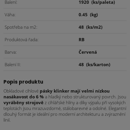
Balení
1920
(ks/paleta)
Váha
0.45
(kg)
Spotřeba na m2
48
(ks/m2)
Produktová řada
RB
Barva
Červená
Balení II
48
(ks/karton)
Popis produktu
Obkladové cihlové
pásky klinker mají velmi nízkou
nasákavost do 6 %
a hladký nebo strukturovaný povrch. Jsou
vyráběny strojově
z cihlářské hlíny a díky výpalu při vysokých
teplotách jsou mrazuvzdorné, stálobarevné a odolné. Elegantní
dlouhý formát je ideální pro moderní architekturu a zvýraznění
linií.