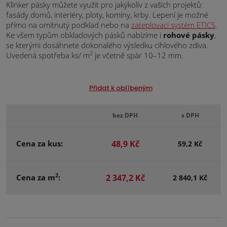
Klinker pásky můžete využít pro jakýkoliv z vašich projektů:
fasády domů, interiéry, ploty, komíny, krby. Lepení je možné
přímo na omítnutý podklad nebo na
zateplovací systém ETICS
.
Ke všem typům obkladových pásků nabízíme i
rohové pásky
,
se kterými dosáhnete dokonalého výsledku cihlového zdiva.
2
Uvedená spotřeba ks/ m
je včetně spár 10–12 mm.
Přidat k oblíbeným
bez DPH
s DPH
Cena za kus:
48,9 Kč
59,2 Kč
2
Cena za m
:
2 347,2 Kč
2 840,1 Kč