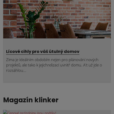
Lícové cihly pro váš útulný domov
Zima je ideálním obdobím nejen pro plánování nových
projektů, ale tako k jejichrelizaci uvnitř domu. A't už jde o
rozsáhlou...
Magazín klinker