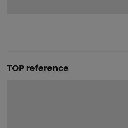
se
nepodařilo
odeslat.
TOP reference