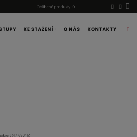
Oblíbené produkty
0
STUPY
KE STAŽENÍ
O NÁS
KONTAKTY
obiert (477/8016)