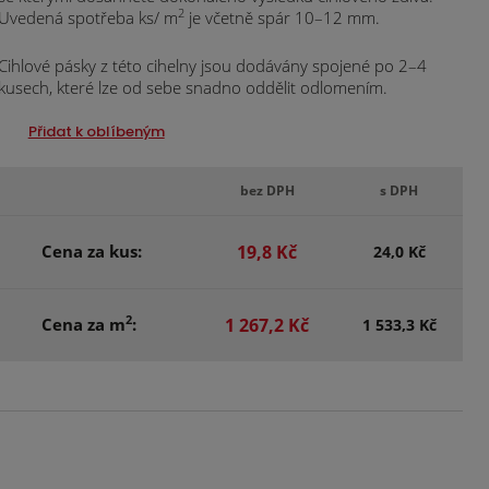
2
Uvedená spotřeba ks/ m
je včetně spár 10–12 mm.
Cihlové pásky z této cihelny jsou dodávány spojené po 2–4
kusech, které lze od sebe snadno oddělit odlomením.
Přidat k oblíbeným
bez DPH
s DPH
Cena za kus:
19,8 Kč
24,0 Kč
2
Cena za m
:
1 267,2 Kč
1 533,3 Kč