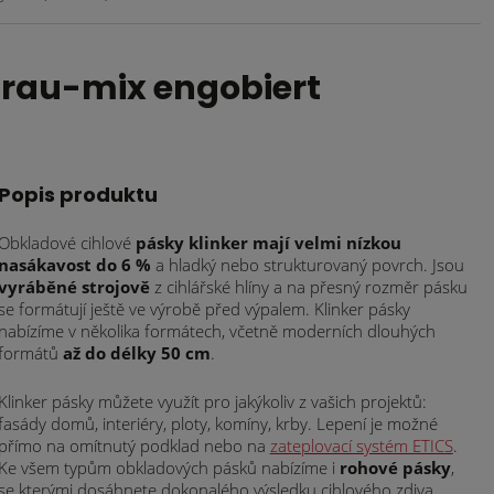
grau-mix engobiert
Popis produktu
Obkladové cihlové
pásky klinker mají velmi nízkou
nasákavost do 6 %
a hladký nebo strukturovaný povrch. Jsou
vyráběné strojově
z cihlářské hlíny a na přesný rozměr pásku
se formátují ještě ve výrobě před výpalem. Klinker pásky
nabízíme v několika formátech, včetně moderních dlouhých
formátů
až do délky 50 cm
.
Klinker pásky můžete využít pro jakýkoliv z vašich projektů:
fasády domů, interiéry, ploty, komíny, krby. Lepení je možné
přímo na omítnutý podklad nebo na
zateplovací systém ETICS
.
Ke všem typům obkladových pásků nabízíme i
rohové pásky
,
se kterými dosáhnete dokonalého výsledku cihlového zdiva.