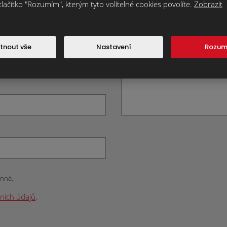
tlačítko "Rozumím", kterým tyto volitelné cookies povolíte.
Zobrazit
tnout vše
Nastavení
Rozu
inné.
ních údajů
.