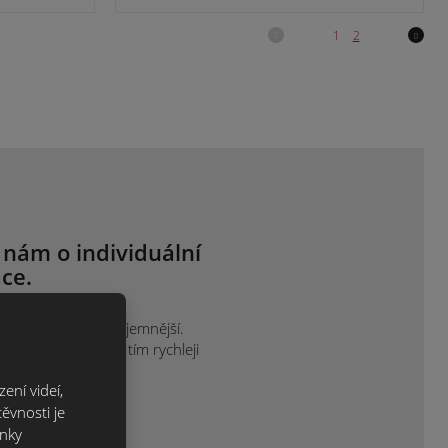
 nám o individuální
ce.
ak je vám to nejpříjemnější.
projektu sdělíte, tím rychleji
ení videí,
ěvnosti je
ánky