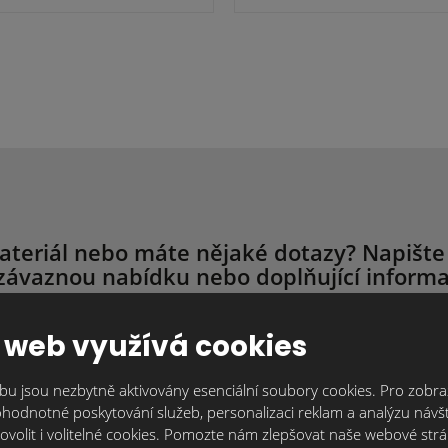
ateriál nebo máte nějaké dotazy? Napište
závaznou nabídku nebo doplňující informa
ujeme individuálně, protože každý je originál. Kontaktujte nás tak, j
 web využívá cookies
trum.cz
nebo přes kontaktní formulář. Čím více informací nám o svém 
Vám můžeme připravit nabídku nebo zodpovědět Vaše dotazy.
u jsou nezbytně aktivovány esenciální soubory cookies. Pro zobraz
hodnotné poskytování služeb, personalizaci reklam a analýzu návšt
ovolit i volitelné cookies. Pomozte nám zlepšovat naše webové str
Text zprávy
*