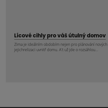
Lícové cihly pro váš útulný domov
Zima je ideálním obdobím nejen pro plánování nových p
jejichrelizaci uvnitř domu. A't už jde o rozsáhlou...