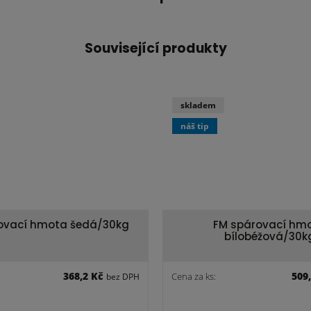
Související produkty
skladem
náš tip
ovací hmota šedá/30kg
FM spárovací hm
bílobéžová/30k
368,2 Kč
509
Cena za ks:
bez DPH