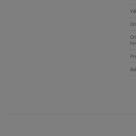
Vá
Or
Or
hm
Pr
Bal