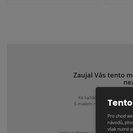
Zaujal Vás tento m
ne
Ke každému projektu přistup
Tento
E-mailem na
info@klinkercen
Pro chod web
návodů, plno
však nutné p
Jméno a příjmení
*