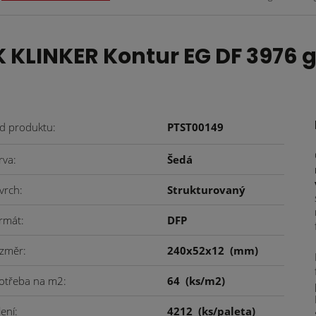
KLINKER Kontur EG DF 3976 
d produktu
PTST00149
rva
Šedá
vrch
Strukturovaný
rmát
DFP
změr
240x52x12
(mm)
otřeba na m2
64
(ks/m2)
lení
4212
(ks/paleta)