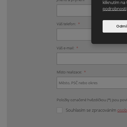
kliknutím na 
podrobnosti
Váš telefon:
*
Odmí
Váš e-mail:
*
Místo realizace:
*
Položky označené hvězdičkou (*) jsou pov
Souhlasím se zpracováním
osob
Formulář