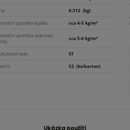
ha
0.312
(kg)
ientační spotřeba lepidla
cca 4-5 kg/m²
ientační spotřeba spárovací
cca 5-6 kg/m²
oty
oduktová řada
ST
ení II
52
(ks/karton)
Ukázka použití