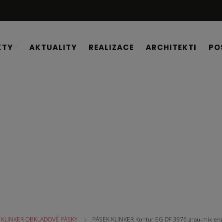
KTY
AKTUALITY
REALIZACE
ARCHITEKTI
PO
É PÁSKY
KLINKER OBKLADOVÉ PÁSKY
PÁSEK KLINKER Kontur EG DF 3976 grau-mix eng