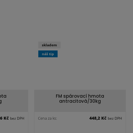
skladem
náš tip
ota
FM spárovací hmota
g
antracitová/30kg
,6 Kč
448,2 Kč
Cena za ks:
bez DPH
bez DPH