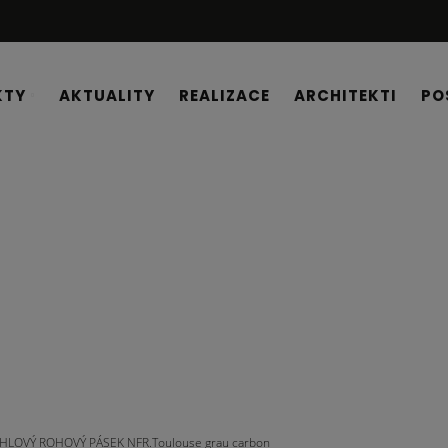
KTY
AKTUALITY
REALIZACE
ARCHITEKTI
PO
HLOVÝ ROHOVÝ PÁSEK NFR.Toulouse grau carbon