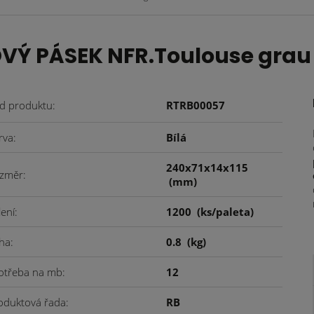
Ý PÁSEK NFR.Toulouse grau
d produktu
RTRB00057
rva
Bílá
240x71x14x115
změr
(mm)
lení
1200
(ks/paleta)
ha
0.8
(kg)
otřeba na mb
12
oduktová řada
RB