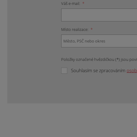
Váš e-mail:
*
Místo realizace:
*
Položky označené hvězdičkou (*) jsou pov
Souhlasím se zpracováním
osob
Formulář
se
nepodařilo
odeslat.