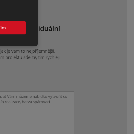
 nám o individuální
mím
ce.
ak je vám to nejpříjemnější.
projektu sdělíte, tím rychleji