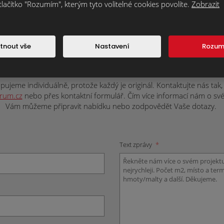
tlačítko "Rozumím", kterým tyto volitelné cookies povolíte.
Zobrazit
ateriál nebo máte nějaké dotazy? Napište
tnout vše
Nastavení
Rozu
závaznou nabídku nebo doplňující informa
ujeme individuálně, protože každý je originál. Kontaktujte nás tak, j
trum.cz
nebo přes kontaktní formulář. Čím více informací nám o svém 
Vám můžeme připravit nabídku nebo zodpovědět Vaše dotazy.
Text zprávy
*