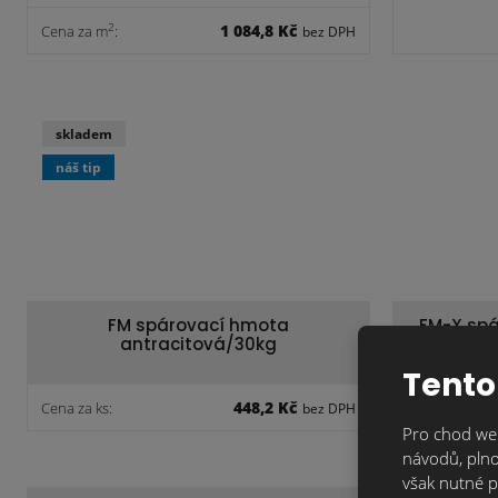
1 084,8 Kč
2
Cena za m
:
bez DPH
skladem
náš tip
FM spárovací hmota
FM-X spá
antracitová/30kg
Tento
448,2 Kč
Cena za ks:
Cena za ks:
bez DPH
Pro chod web
návodů, plno
však nutné p