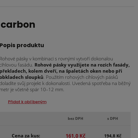
 carbon
Popis produktu
Rohové pásky v kombinaci s rovnými vytvoří dokonalou
cihlovou fasádu.
Rohové pásky využijete na rozích fasády,
překladech, kolem dveří, na špaletách oken nebo při
obkladech sloupků
. Použitím rohových cihlových pásků
doladíte svůj projekt k dokonalosti. Uvedená spotřeba na běžný
metr je včetně spár 10–12 mm.
Přidat k oblíbeným
bez DPH
s DPH
Cena za kus:
161,0 Kč
194,8 Kč