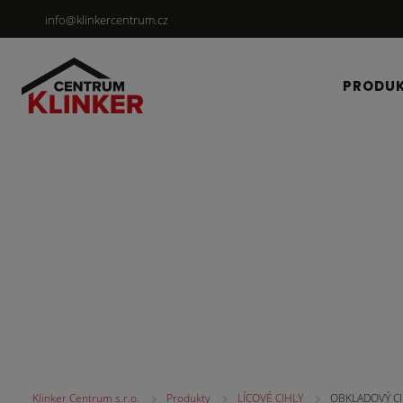
info@klinkercentrum.cz
PRODU
Lícové rohové pásky
Klinker Centrum s.r.o.
Produkty
LÍCOVÉ CIHLY
OBKLADOVÝ CI