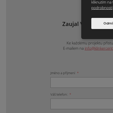
kliknutím na 
podrobnosti
Zaujal Vás tento m
Odmí
ne
Ke každému projektu přistup
E-mailem na
info@klinkercen
Jméno a příjmení
*
Váš telefon:
*