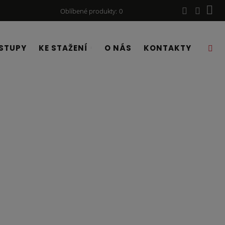
Oblíbené produkty
0
STUPY
KE STAŽENÍ
O NÁS
KONTAKTY