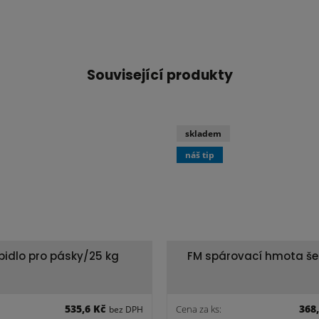
Související produkty
skladem
náš tip
epidlo pro pásky/25 kg
FM spárovací hmota š
535,6 Kč
368
Cena za ks:
bez DPH