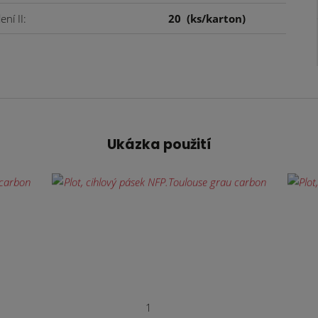
ení II
20
(ks/karton)
Ukázka použití
1