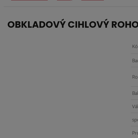
OBKLADOVÝ CIHLOVÝ ROHOV
Kó
Ba
Ro
Ba
Vá
sp
Pr