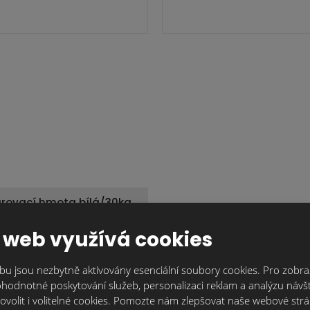
rovací hmota bílá/30kg
 web využívá cookies
619,8 Kč
bez DPH
u jsou nezbytně aktivovány esenciální soubory cookies. Pro zobraz
hodnotné poskytování služeb, personalizaci reklam a analýzu návšt
ovolit i volitelné cookies. Pomozte nám zlepšovat naše webové str