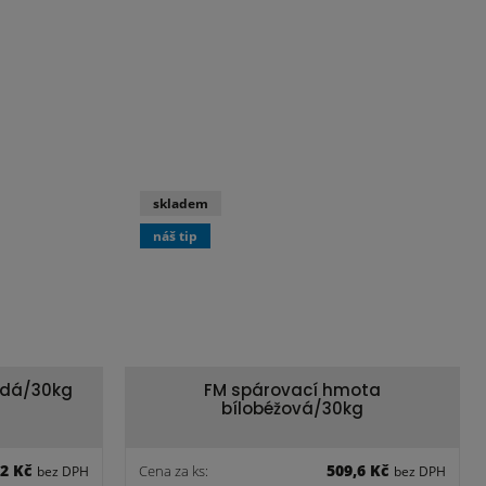
skladem
náš tip
edá/30kg
FM spárovací hmota
bílobéžová/30kg
,2 Kč
509,6 Kč
Cena za ks:
bez DPH
bez DPH