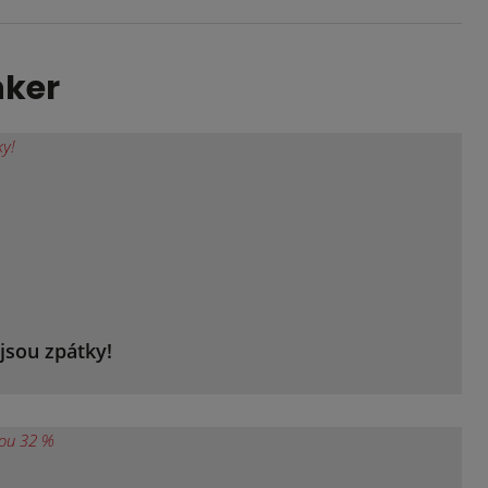
nker
jsou zpátky!